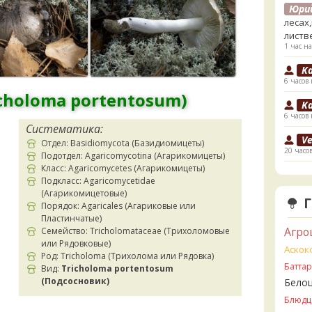
Юри
лесах
листв
1 час на
K
6 часов 
choloma portentosum)
K
6 часов 
Систематика:
V
Отдел: Basidiomycota (Базидиомицеты)
20 часо
Подотдел: Agaricomycotina (Агарикомицеты)
Класс: Agaricomycetes (Агарикомицеты)
V
Подкласс: Agaricomycetidae
ли пе
(Агарикомицетовые)
20 часо
Порядок: Agaricales (Агариковые или
Пластинчатые)
V
Агро
Семейство: Tricholomataceae (Трихоломовые
Прави
или Рядовковые)
20 часо
Аскок
Род: Tricholoma (Трихолома или Рядовка)
Батта
Вид:
Tricholoma portentosum
B
(Подсосновик)
Бело
21 час 
Блюдц
B