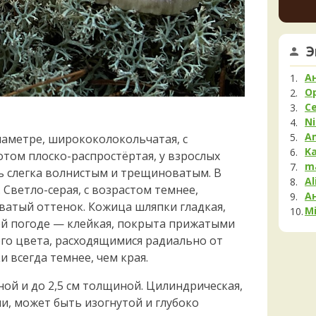
немно
Мела
опушк
Мок
вообщ
Му
края 
Э
23 часа
Нег
Опя
К
А
Па
шампи
O
очень
С
Пец
красн
Ni
ненад
Пило
A
диаметре, ширококолокольчатая, с
быстр
Подг
K
отом плоско-распростёртая, у взрослых
23 часа
Полё
m
ь слегка волнистым и трещиноватым. В
Al
Пост
 Светло-серая, с возрастом темнее,
А
Рам
ватый оттенок. Кожица шляпки гладкая,
Mi
Рог
ной погоде — клейкая, покрыта прижатыми
Сата
го цвета, расходящимися радиально от
Сли
 всегда темнее, чем края.
Стро
иной и до 2,5 см толщиной. Цилиндрическая,
Сутор
и, может быть изогнутой и глубоко
Трам