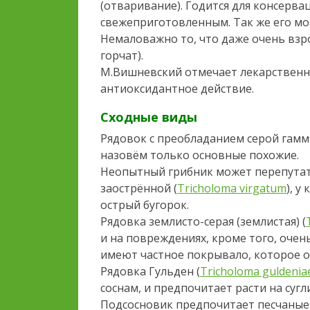
(отваривание). Годится для консерва
свежеприготовленным. Так же его мо
Немаловажно то, что даже очень взр
горчат).
М.Вишневский отмечает лекарственны
антиоксидантное действие.
Сходные виды
Рядовок с преобладанием серой гамм
назовём только основные похожие.
Неопытный грибник может перепутат
заострённой (
Tricholoma virgatum
), у
острый бугорок.
Рядовка землисто-серая (землистая) (
и на повреждениях, кроме того, очен
имеют частное покрывало, которое о
Рядовка Гульден (
Tricholoma guldenia
соснам, и предпочитает расти на сугл
Подсосновик предпочитает песчаные