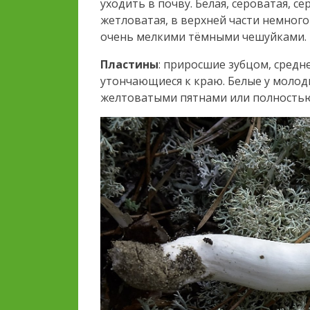
уходить в почву. Белая, сероватая, 
жетловатая, в верхней части немног
очень мелкими тёмными чешуйками.
Пластины
: приросшие зубцом, средн
утончающиеся к краю. Белые у молоды
желтоватыми пятнами или полностью