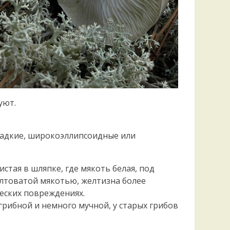
уют.
 гладкие, широкоэллипсоидные или
истая в шляпке, где мякоть белая, под
елтоватой мякотью, желтизна более
еских повреждениях.
грибной и немного мучной, у старых грибов