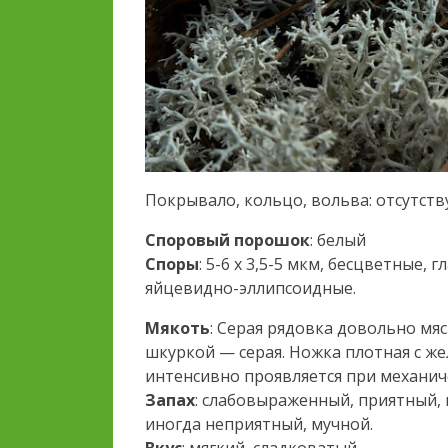
Покрывало, кольцо, вольва: отсутств
Споровый порошок
: белый
Споры
: 5-6 х 3,5-5 мкм, бесцветные,
яйцевидно-эллипсоидные.
Мякоть
: Серая рядовка довольно мяс
шкуркой — серая. Ножка плотная с ж
интенсивно проявляется при механич
Запах
: слабовыраженный, приятный, 
иногда неприятный, мучной.
Вкус
: мягкий, сладковатый.