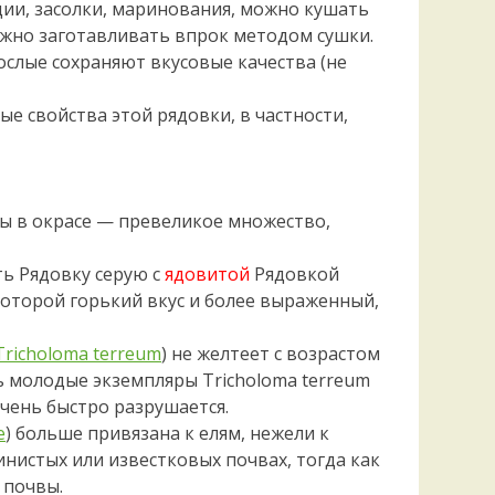
ции, засолки, маринования, можно кушать
жно заготавливать впрок методом сушки.
ослые сохраняют вкусовые качества (не
е свойства этой рядовки, в частности,
ы в окрасе — превеликое множество,
ь Рядовку серую с
ядовитой
Рядовкой
 которой горький вкус и более выраженный,
Tricholoma terreum
) не желтеет с возрастом
ь молодые экземпляры Tricholoma terreum
чень быстро разрушается.
e
) больше привязана к елям, нежели к
инистых или известковых почвах, тогда как
 почвы.