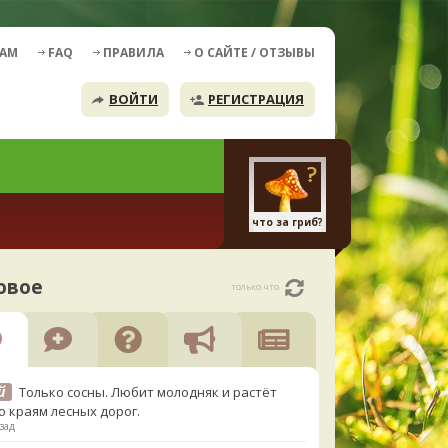
ДАМ
FAQ
ПРАВИЛА
О САЙТЕ / ОТЗЫВЫ
ВОЙТИ
РЕГИСТРАЦИЯ
что за гриб?
овое
только что
й
Только сосны. Любит молодняк и растёт
о краям лесных дорог.
зад