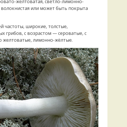
серовато-желтоватая, светло-лимонно-
Удем
о волокнистая или может быть покрыта
Фелл
Церат
гри
ей частоты, широкие, толстые,
Ша
х грибов, с возрастом — сероватые, с
Шишк
 желтоватые, лимонно-жёлтые.