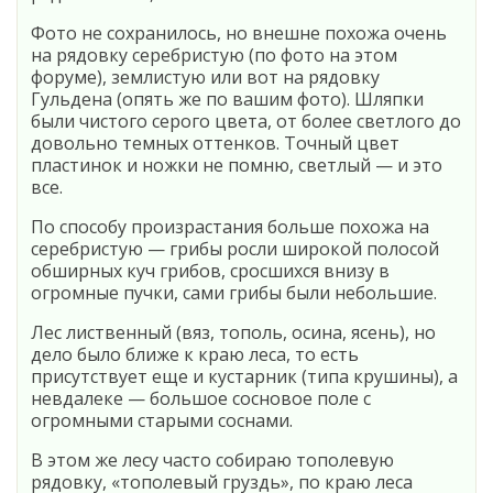
Фото не сохранилось, но внешне похожа очень
на рядовку серебристую (по фото на этом
форуме), землистую или вот на рядовку
Гульдена (опять же по вашим фото). Шляпки
были чистого серого цвета, от более светлого до
довольно темных оттенков. Точный цвет
пластинок и ножки не помню, светлый — и это
все.
По способу произрастания больше похожа на
серебристую — грибы росли широкой полосой
обширных куч грибов, сросшихся внизу в
огромные пучки, сами грибы были небольшие.
Лес лиственный (вяз, тополь, осина, ясень), но
дело было ближе к краю леса, то есть
присутствует еще и кустарник (типа крушины), а
невдалеке — большое сосновое поле с
огромными старыми соснами.
В этом же лесу часто собираю тополевую
рядовку, «тополевый груздь», по краю леса