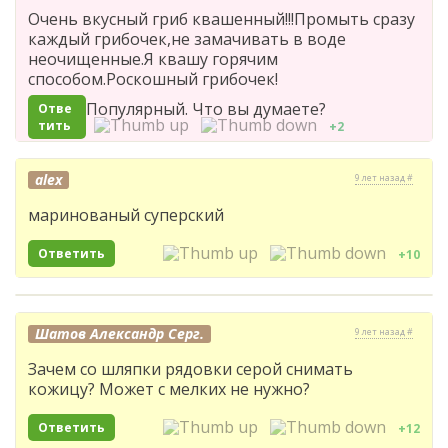
Очень вкусный гриб квашенный!!!Промыть сразу
каждый грибочек,не замачивать в воде
неочищенные.Я квашу горячим
способом.Роскошный грибочек!
Популярный. Что вы думаете?
Отве
тить
+2
alex
9 лет назад #
маринованый суперский
Ответить
+10
Шатов Александр Серг.
9 лет назад #
Зачем со шляпки рядовки серой снимать
кожицу? Может с мелких не нужно?
Ответить
+12