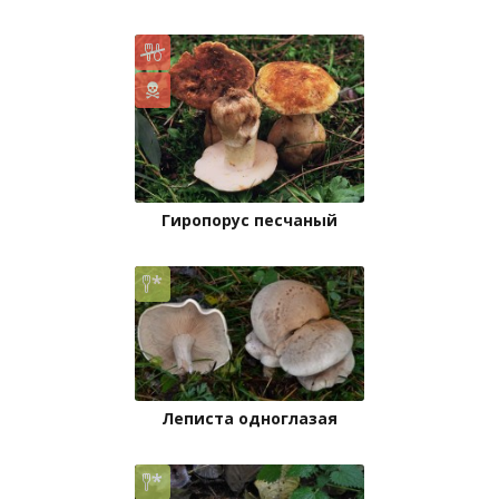
Гиропорус песчаный
Леписта одноглазая