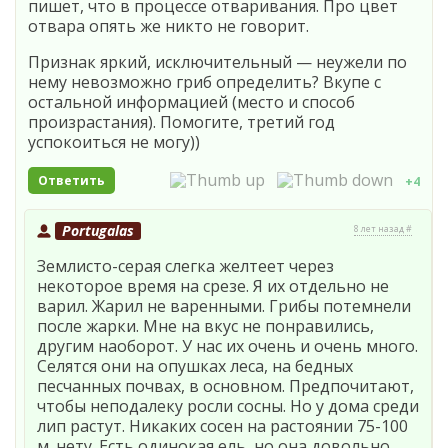
пишет, что в процессе отваривания. Про цвет
отвара опять же никто не говорит.
Признак яркий, исключительный — неужели по
нему невозможно гриб определить? Вкупе с
остальной информацией (место и способ
произрастания). Помогите, третий год
успокоиться не могу))
Ответить
+4
Portugalas
8 лет назад #
Землисто-серая слегка желтеет через
некоторое время на срезе. Я их отдельно не
варил. Жарил не варенными. Грибы потемнели
после жарки. Мне на вкус не понравились,
другим наоборот. У нас их очень и очень много.
Селятся они на опушках леса, на бедных
песчанных почвах, в основном. Предпочитают,
чтобы неподалеку росли сосны. Но у дома среди
лип растут. Никаких сосен на растоянии 75-100
м. нету. Есть одинокая ель, но она довольно