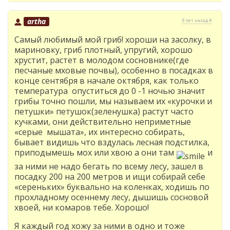
artha
8 лет назад #
Самый любимый мой гриб! хороши на засолку, в
мариновку, гриб плотный, упругий, хорошо
хрустит, растет в молодом сосновнике(где
песчаные мховые почвы), особенно в посадках в
конце сентября в начале октября, как только
температура опуститься до 0 -1 ночью значит
грибы точно пошли, мы называем их «курочки и
петушки» петушок(зеленушка) растут часто
кучками, они действительно неприметные
«серые мышата», их интересно собирать,
бывает видишь что вздулась лесная подстилка,
приподымешь мох или хвою а они там
и
за ними не надо бегать по всему лесу, зашел в
посадку 200 на 200 метров и ищи собирай себе
«сереньких» буквально на коленках, ходишь по
прохладному осеннему лесу, дышишь сосновой
хвоей, ни комаров тебе. Хорошо!
Я каждый год хожу за ними в одно и тоже