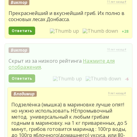
Виктор
11 лет назад #
Прекраснейший и вкуснейший гриб. Их полно в
сосновых лесах Донбасса.
Ответить
+28
Виктор
10 лет назад #
Скрыт из за низкого рейтинга
Нажмите для
отображения
.
Ответить
-6
Владимир
9 лет назад #
Подзелёнка (мышка) в мариновке лучше опят!
но нужно использовать НЕпромывочный
метод. универсальный к любым грибам
годным в мариновку. на 1 кг приваренных, до 5
минут, грибов готовится маринад : 100гр воды,
до 100гр яблочного(домашнего) уксуса, или 80-