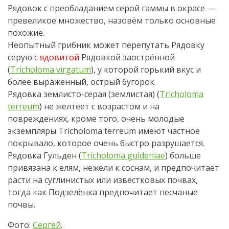
Рядовок с преобладанием серой гаммы в окрасе —
превеликое множество, назовём только основные
похожие.
Неопытный грибник может перепутать Рядовку
серую с
ядовитой
Рядовкой заострённой
(
Tricholoma virgatum
), у которой горький вкус и
более выраженный, острый бугорок.
Рядовка землисто-серая (землистая) (
Tricholoma
terreum
) не желтеет с возрастом и на
повреждениях, кроме того, очень молодые
экземпляры Tricholoma terreum имеют частное
покрывало, которое очень быстро разрушается.
Рядовка Гульден (
Tricholoma guldeniae
) больше
привязана к елям, нежели к соснам, и предпочитает
расти на суглинистых или известковых почвах,
тогда как Подзелёнка предпочитает песчаные
почвы.
Фото:
Сергей
.