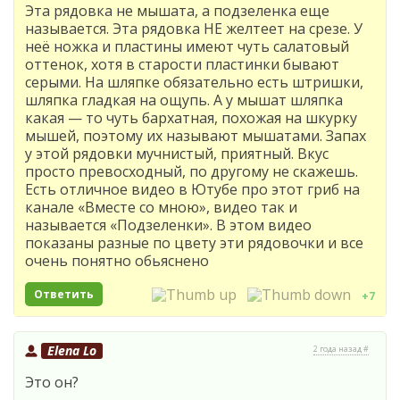
Эта рядовка не мышата, а подзеленка еще
называется. Эта рядовка НЕ желтеет на срезе. У
неё ножка и пластины имеют чуть салатовый
оттенок, хотя в старости пластинки бывают
серыми. На шляпке обязательно есть штришки,
шляпка гладкая на ощупь. А у мышат шляпка
какая — то чуть бархатная, похожая на шкурку
мышей, поэтому их называют мышатами. Запах
у этой рядовки мучнистый, приятный. Вкус
просто превосходный, по другому не скажешь.
Есть отличное видео в Ютубе про этот гриб на
канале «Вместе со мною», видео так и
называется «Подзеленки». В этом видео
показаны разные по цвету эти рядовочки и все
очень понятно обьяснено
Ответить
+7
Elena Lo
2 года назад #
Это он?