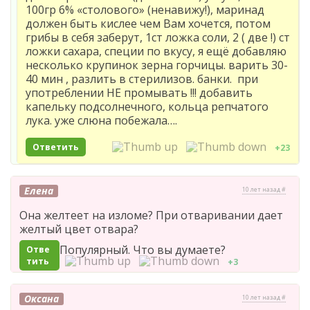
100гр 6% «столового» (ненавижу!), маринад
должен быть кислее чем Вам хочется, потом
грибы в себя заберут, 1ст ложка соли, 2 ( две !) ст
ложки сахара, специи по вкусу, я ещё добавляю
несколько крупинок зерна горчицы. варить 30-
40 мин , разлить в стерилизов. банки. при
употреблении НЕ промывать !!! добавить
капельку подсолнечного, кольца репчатого
лука. уже слюна побежала….
Ответить
+23
Елена
10 лет назад #
Она желтеет на изломе? При отваривании дает
желтый цвет отвара?
Популярный. Что вы думаете?
Отве
тить
+3
Оксана
10 лет назад #