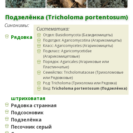
Подзелёнка (Tricholoma portentosum)
Синонимы:
Систематика:
Отдел: Basidiomycota (Базидиомицеты)
Рядовка
Подотдел: Agaricomycotina (Агарикомицеты)
Класс: Agaricomycetes (Агарикомицеты)
Подкласс: Agaricomycetidae
(Агарикомицетовые)
Порядок: Agaricales (Агариковые или
Пластинчатые)
Семейство: Tricholomataceae (Трихоломовые
или Рядовковые)
Род: Tricholoma (Трихолома или Рядовка)
Вид:
Tricholoma portentosum (Подзелёнка)
штриховатая
Рядовка странная
Подсосновик
Подзелёнка
Песочник серый