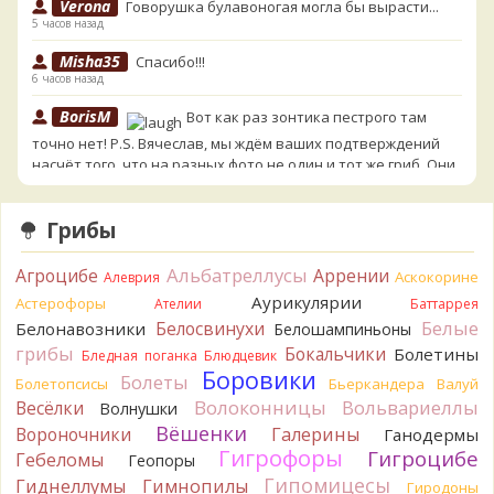
Verona
Говорушка булавоногая могла бы вырасти...
5 часов назад
Misha35
Спасибо!!!
6 часов назад
BorisM
Вот как раз зонтика пестрого там
точно нет! P.S. Вячеслав, мы ждём ваших подтверждений
насчёт того, что на разных фото не один и тот же гриб. Они
и по виду разные, а не просто разные экземпляры. Но
хорошо было бы упорядочить это с вашим участием.
Грибы
Разные грибы нужно разнести по разным вопросам!
6 часов назад
Альбатреллусы
Агроцибе
Аррении
Аскокорине
Алеврия
BorisM
Однозначно польский!
Аурикулярии
6 часов назад
Астерофоры
Ателии
Баттаррея
Белые
Белосвинухи
Белонавозники
Белошампиньоны
BorisM
Николай, дайте уточнение насчёт изменения
грибы
Бокальчики
Болетины
Бледная поганка
Блюдцевик
цвета гриба на срезе. Без этой информации до конца
Боровики
Болеты
сложно выбрать между жёлтым и собачьим груздями!
Болетопсисы
Бьеркандера
Валуй
12 часов назад
Волоконницы
Вольвариеллы
Весёлки
Волнушки
Вёшенки
Вороночники
Галерины
Ганодермы
BorisM
Очевидный подберезовик!
Гигрофоры
12 часов назад
Гигроцибе
Гебеломы
Геопоры
Гипомицесы
Гиднеллумы
Гимнопилы
Гиродоны
Verona
Рядовка скученная.