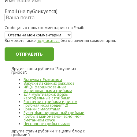
Имя
Email (не публикуется)
Сообщить о новых комментариях на Email:
Вы можете также
подписаться
без оставления комментария.
Другие статьи рубрики "Закуски из
грибов":
Выпечка с Рыжиками
Закуски из свежих рыжиков
Яйца, фаршированные
маринованными грибами
Для мультиварки: Зразы
картофельные с грибами
Расстегаи с грибами и рисом
Грибная икра (рецепт 2)
Гренки с маслятами
Рулет, фаршированный грибами
Грибы в майонезно-чесночно-
сметанном соусе
Чесночные грибы с чили
Другие статьи рубрики "Рецепты блюд с
грибами":