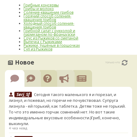
Грибные консервы
Грибы и молоко
Соление-квашение грибов
Горячий способ соления-
квашения грибов
Холодный способ соления-
квашения грибов
Грибной салат с рукколой и
пармезаном по-французски
Соус из Рыжиков со сметаной
Выпечка с Рыжиками
Рыжики, тушёные в горшочках
Суп из Рыжиков
Новое
только что
Serj_Sf
Сегодня такого маленького я и порезал, и
лизнул, и пожевал, но горечи не почувствовал. Супруга
лизнула - ей горький, как таблетка. Детям тоже не горький.
То что это именно горчак сомнений нет. Но вот такие
индивидуальные вкусовые особенности.)Гриб, конечно,
выкинули.
4 часа назад