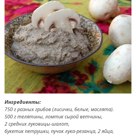
Ингредиенты:
750 г разных грибов (лисички, белые, маслята).
500 г телятины, ломтик сырой ветчины,
2 средних луковицы-шалот,
букетик петрушки, пучок лука-резанца, 2 яйца,