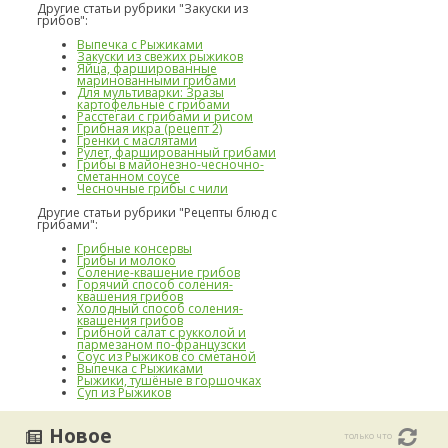
Другие статьи рубрики "Закуски из
грибов":
Выпечка с Рыжиками
Закуски из свежих рыжиков
Яйца, фаршированные
маринованными грибами
Для мультиварки: Зразы
картофельные с грибами
Расстегаи с грибами и рисом
Грибная икра (рецепт 2)
Гренки с маслятами
Рулет, фаршированный грибами
Грибы в майонезно-чесночно-
сметанном соусе
Чесночные грибы с чили
Другие статьи рубрики "Рецепты блюд с
грибами":
Грибные консервы
Грибы и молоко
Соление-квашение грибов
Горячий способ соления-
квашения грибов
Холодный способ соления-
квашения грибов
Грибной салат с рукколой и
пармезаном по-французски
Соус из Рыжиков со сметаной
Выпечка с Рыжиками
Рыжики, тушёные в горшочках
Суп из Рыжиков
Новое
только что