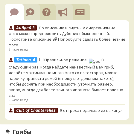
Андрей 3
По описанию и смутным очертаниям на
фото можно предположить Дубовик обыкновенный.
Посмотрите описание:
Попробуйте сделать более чёткие
фото.
8 часов назад
Tatiana_A
Правильное решение.
В
следующий раз, когда найдёте неизвестный Вам гриб,
делайте максимально много фото со всех сторон, можно
парочку принести домой (я ношу в отдельном пакете),
чтобы доснять при необходимости, уточнить размер,
запах, иногда для более точного диагноза бывает полезно
сва
9 часов назад
Cult of Chanterelles
Я от греха подальше их выкинул.
Для не знающего человека эксперименты с говорушками,
наверное, плохая идея.
9 часов назад
Грибы