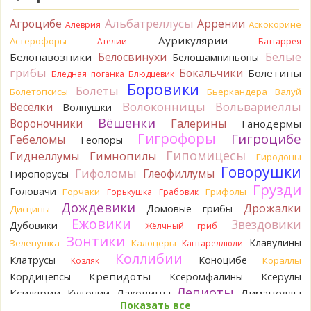
Tatiana_A
Говорушек в этой цветовой гамме - хоть
пруд пруди, и далеко не все описаны на этом сайте. И
Альбатреллусы
Агроцибе
Аррении
Аскокорине
Алеврия
большинство из них как минимум несъедобны. Ворончатая
Аурикулярии
Астерофоры
Ателии
Баттаррея
должна слабо пахнуть миндалём. Из похожих есть, скажем,
Белые
Белосвинухи
Белонавозники
Белошампиньоны
Желобчатая и Бледноокрашенная. Росли не не древесине,
грибы
Бокальчики
Болетины
так? Из земли или из подстилки
Бледная поганка
Блюдцевик
9 часов назад
Боровики
Болеты
Болетопсисы
Бьеркандера
Валуй
Волоконницы
Вольвариеллы
Весёлки
Мария
Волнушки
Хорошо. При срезании синеет.
9 часов назад
Вёшенки
Вороночники
Галерины
Ганодермы
Гигрофоры
Гигроцибе
Гебеломы
Геопоры
Tatiana_A
Посмотрите Пилолистнички:
lentinellus/
Гипомицесы
9 часов назад
Гиднеллумы
Гимнопилы
Гиродоны
Говорушки
Гифоломы
Глеофиллумы
Гиропорусы
BorisM
Мария, нереально точно определить вид
Грузди
гриба по таким фото. А в лотерею играть здесь никто не
Головачи
Горчаки
Грифолы
Горькушка
Грабовик
станет...
Дождевики
Дрожалки
Домовые грибы
Дисцины
13 часов назад
Ежовики
Звездовики
Дубовики
Жёлчный гриб
BorisM
Лес может быть и еловый, но хвоя на земле -
Зонтики
Клавулины
Зеленушка
Калоцеры
Кантареллюли
сосновая.
Коллибии
Клатрусы
Коноцибе
Кораллы
Козляк
17 часов назад
Крепидоты
Кордицепсы
Ксеромфалины
Ксерулы
Кирилл
Спасибо!
Лепиоты
Ксилярии
Лаковицы
Лимацеллы
Кудонии
17 часов назад
Показать все
Лисички
Лишайники
Лиофиллумы