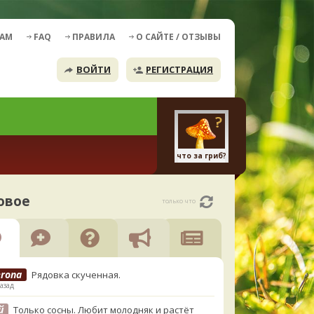
ДАМ
FAQ
ПРАВИЛА
О САЙТЕ / ОТЗЫВЫ
ВОЙТИ
РЕГИСТРАЦИЯ
что за гриб?
овое
только что
erona
Рядовка скученная.
азад
й
Только сосны. Любит молодняк и растёт