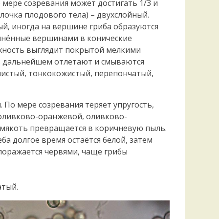
 мере созревания может достигать 1/3 и
Удем
лочка плодового тела) – двухслойный.
Фелл
й, иногда на вершине гриба образуются
Церат
гри
инённые вершинами в конические
Ша
рхность выглядит покрытой мелкими
в дальнейшем отлетают и смываются
Шишк
нистый, тонкокожистый, перепончатый,
. По мере созревания теряет упругость,
 оливково-оранжевой, оливково-
 мякоть превращается в коричневую пыль.
еба долгое время остаётся белой, затем
 поражается червями, чаще грибы
атый.