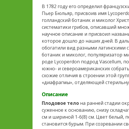
В 1782 году его определил французск
Пьер Бюльяр, присвоив имя Lycoperdo
голландский ботаник и миколог Хрис
систематики грибов, описавший множ
научное описание и присвоил названи
которое дошло до наших дней. В да
обогатили вид разными латинскими с
ботаник и миколог, популяризатор 
роде Lycoperdon подрод Vascellum, п
южно- и североамериканских собрать
схожие отличия в строении этой гру
«диафрагмы», отделяющей стерильную
Описание
Плодовое тело
на ранней стадии окр
суженное к основанию, снизу складча
см и шириной 1-6(8) см. Цвет белый, 
становится бурым. При созревании св