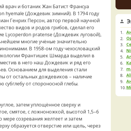
Мела
увере
ий врач и ботаник Жан Батист Франсуа
но це
Мок
n hyemale (Дождевик зимний). В 1794 году
немно
Му
тиан Генрих Персон, автор первой научной
Э
опушк
Нег
вообщ
ество видов и родов грибов, сделал его
Опя
края 
А
е Lycoperdon pratense (Дождевик луговой),
1 день 
Па
O
льнейшем многие учёные значительно
С
Пец
инонимами. В 1958-ом году чехословацкий
Ni
Пило
микологии Франтишек Шмарда выделил в
A
Подг
оместив в него наш Дождевик и ряд его
K
Полё
m
ев. Основанием для выделения стали
Al
Пост
ппы от остальных дождевиков – наличие
А
Рам
 субглебу от спороносной глебы.
Mi
Рог
Сата
Сли
углое, затем уплощённое сверху и
Стро
тое, смятое, с ложноножкой, высотой 1,5–6
по мере созревания желтеет и затем
Сутор
ерху образуется отверстие или щель, через
Трам