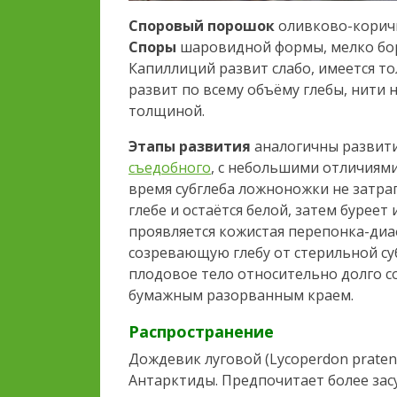
Споровый порошок
оливково-корич
Споры
шаровидной формы, мелко бор
Капиллиций развит слабо, имеется т
развит по всему объёму глебы, нити 
толщиной.
Этапы развития
аналогичны развити
съедобного
, с небольшими отличиями
время субглеба ложноножки не затра
глебе и остаётся белой, затем буреет
проявляется кожистая перепонка-ди
созревающую глебу от стерильной су
плодовое тело относительно долго с
бумажным разорванным краем.
Распространение
Дождевик луговой (Lycoperdon praten
Антарктиды. Предпочитает более засу