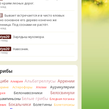
о краям лесных дорог.
назад
й
Бывает встречается и в чисто еловых
,но основное его дерево конечно же
енница. Под соснами не растёт.
назад
atya20
Зарлдыш мухомора.
в назад
atya20
Навозник.
в назад
erona
Скорее всего он.
назад
Грибы
erona
Что-то из рядовок. Цвета на фото вряд
реданы правильно.
Альбатреллусы
цибе
Аррении
Алеврия
назад
Аурикулярии
орине
Астерофоры
Ателии
erona
Рядовка мыльная, судя по пластинкам.
Белосвинухи
Белонавозники
ррея
льно сделали, что не взяли.
Белые грибы
шампиньоны
назад
Бледная поганка
Бокальчики
Болетины
Болетопсисы
евик
orisM
Подгруздок чёрный, или близкие виды