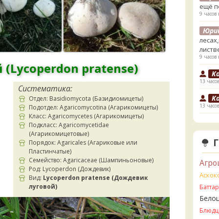
ещё п
9 часов 
Юри
лесах
листв
9 часов 
(Lycoperdon pratense)
K
13 часо
Систематика:
K
Отдел: Basidiomycota (Базидиомицеты)
13 часо
Подотдел: Agaricomycotina (Агарикомицеты)
Класс: Agaricomycetes (Агарикомицеты)
V
Подкласс: Agaricomycetidae
1 день 
(Агарикомицетовые)
Порядок: Agaricales (Агариковые или
V
Пластинчатые)
ли пе
Семейство: Agaricaceae (Шампиньоновые)
Агро
1 день 
Род: Lycoperdon (Дождевик)
Аскок
Вид:
Lycoperdon pratense (Дождевик
V
луговой)
Батта
Прави
Бело
1 день 
Блюдц
B