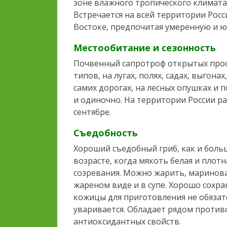
зоне влажного тропического климата
Встречается на всей территории Росс
Востоке, предпочитая умеренную и 
Местообитание и сезонность
Почвенный сапротроф открытых прост
типов, на лугах, полях, садах, выгона
самих дорогах, на лесных опушках и 
и одиночно. На территории России рас
сентябре.
Съедобность
Хороший съедобный гриб, как и бол
возрасте, когда мякоть белая и плот
созревания. Можно жарить, мариноват
жареном виде и в супе. Хорошо сохра
кожицы для приготовления не обязат
уваривается. Обладает рядом проти
антиоксидантных свойств.