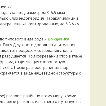
невый.
одавчатые, диаметром 3–5,5 мкм.
олько близ эндоперидия. Паракапиллиций
неокрашенные, септированные, до 6,5 мкм
ю типового вида рода –
Дождевика
. Так у Д.лугового довольно длительное
гивается процессом созревания спор в
 и разрушается. При созревании спор в глебе
афрагма, отделяющая спороносную
бглебы. После распространения спор
охраняется в виде чашевидной структуры с
se) распространён по всему миру, кроме
шливые регионы, из-за чего отсутствует в