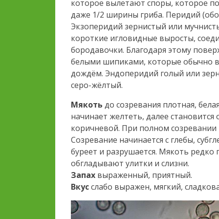
которое вылетают споры, которое по
даже 1/2 ширины гриба. Перидий (обо
Экзоперидий зернистый или мучнисты
короткие игловидные выросты, соед
бородавочки. Благодаря этому пове
белыми шипиками, которые обычно 
дождём. Эндоперидий голый или зер
серо-жёлтый.
Мякоть
до созревания плотная, белая
начинает желтеть, далее становится
коричневой. При полном созревании
Созревание начинается с глебы, субгл
буреет и разрушается. Мякоть редко
обгладывают улитки и слизни.
Запах
выраженный, приятный.
Вкус
слабо выражен, мягкий, сладков