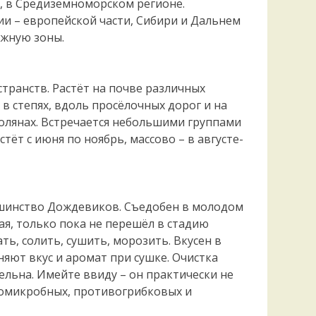
, в Средиземноморском регионе.
ии – европейской части, Сибири и Дальнем
южную зоны.
ранств. Растёт на почве различных
х, в степях, вдоль просёлочных дорог и на
полянах. Встречается небольшими группами
тёт с июня по ноябрь, массово – в августе-
ьшинство Дождевиков. Съедобен в молодом
ная, только пока не перешёл в стадию
ь, солить, сушить, морозить. Вкусен в
няют вкус и аромат при сушке. Очистка
ельна. Имейте ввиду – он практически не
вомикробных, противогрибковых и