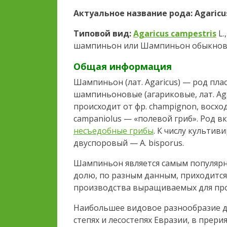
Актуальное название рода: Agaricu
Типовой вид:
Agaricus campestris
L.
шампиньон или Шампиньон обыкнов
Общая информация
Шампиньон (лат. Agaricus) — род пла
шампиньоновые (агариковые, лат. Aga
происходит от фр. champignon, восхо
campaniolus — «полевой гриб». Род вк
несъедобные грибы
. К числу культи
двуспоровый — A. bisporus.
Шампиньон является самым популярн
долю, по разным данным, приходится
производства выращиваемых для про
Наибольшее видовое разнообразие 
степях и лесостепях Евразии, в прерия