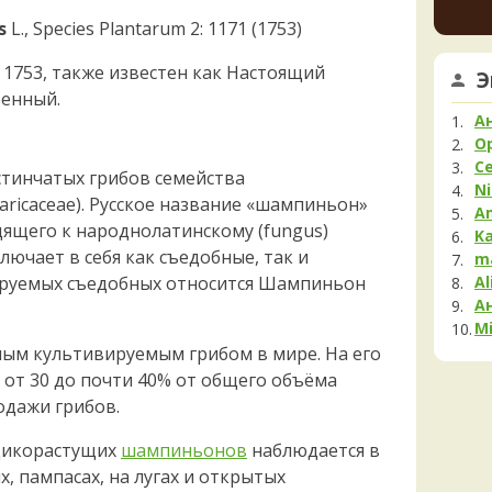
Мела
увере
s
L., Species Plantarum 2: 1171 (1753)
но це
Мок
немно
Му
, 1753, также известен как Настоящий
Э
опушк
Нег
енный.
вообщ
Опя
края 
А
2 дня н
Па
O
С
Пец
стинчатых грибов семейства
Ni
ricaceae). Русское название «шампиньон»
Пило
A
Подг
дящего к народнолатинскому (fungus)
K
лючает в себя как съедобные, так и
Полё
m
Al
вируемых съедобных относится Шампиньон
Пост
А
Рам
Mi
Рог
ым культивируемым грибом в мире. На его
Сата
 от 30 до почти 40% от общего объёма
Сли
дажи грибов.
Стро
Сутор
дикорастущих
шампиньонов
наблюдается в
Трам
х, пампасах, на лугах и открытых