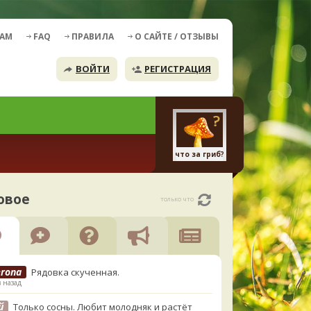
ДАМ
FAQ
ПРАВИЛА
О САЙТЕ / ОТЗЫВЫ
ВОЙТИ
РЕГИСТРАЦИЯ
что за гриб?
овое
только что
erona
Рядовка скученная.
в назад
й
Только сосны. Любит молодняк и растёт