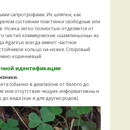
Удем
Фелл
ными сапротрофами. Их шляпки, как
Церат
зрелом состоянии пластинки свободные или
гри
Ша
. Ножка легко полностью отделяется от
кто чистил коммерческие «шампиньоны» из
Шишк
ода Agaricus всегда имеют частное
устойчивое кольцо на ножке. Споровый
темно-коричневый.
очной идентификации
изнаки.
ета (обычно в диапазоне от белого до
чие или отсутствие чешуек информативны и
до вида (как и для других родов).