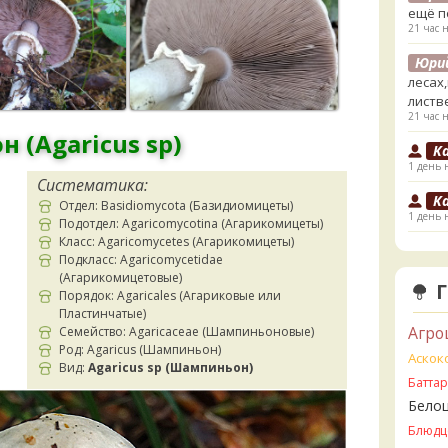
ещё п
21 час 
Юри
лесах
листв
21 час 
 (Agaricus sp)
K
1 день 
Систематика:
K
Отдел: Basidiomycota (Базидиомицеты)
1 день 
Подотдел: Agaricomycotina (Агарикомицеты)
Класс: Agaricomycetes (Агарикомицеты)
V
Подкласс: Agaricomycetidae
2 дня н
(Агарикомицетовые)
Порядок: Agaricales (Агариковые или
V
Пластинчатые)
ли пе
Агро
Семейство: Agaricaceae (Шампиньоновые)
2 дня н
Род: Agaricus (Шампиньон)
Аскок
Вид:
Agaricus sp (Шампиньон)
V
Батта
Прави
Бело
2 дня н
Блюдц
B