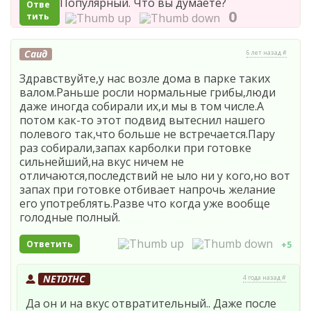
Популярный. Что вы думаете?
Отве
0
тить
Саид
6 лет назад #
Здравствуйте,у нас возле дома в парке таких
валом.Раньше росли нормальные грибы,люди
даже иногда собирали их,и мы в том числе.А
потом как-то этот подвид вытеснил нашего
полевого так,что больше не встречается.Пару
раз собирали,запах карболки при готовке
сильнейший,на вкус ничем не
отличаются,последствий не ыло ни у кого,но вот
запах при готовке отбивает напрочь желание
его употреблять.Разве что когда уже вообще
голодные полный.
Ответить
+5
NETDTHC
4 года назад #
Да он и на вкус отвратительный.. Даже после