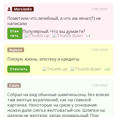
Marsianko
4 года назад #
Пометили что лечебный, а что им лечат(?) не
написали
Популярный. Что вы думаете?
Отве
тить
+4
Кирилл
3 года назад #
Плохую жизнь, ипотеку и кредиты
Ответить
+26
Саша
2 года назад #
Собрал на вид обычные шампиньоны, без всяких
там желтых вкраплений, как на главной
картинке. Некоторые на срезе у основания
ножки дали слегка желтоватый сок. Шляпки на
разлом не желтели, запах нормальный. При