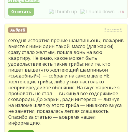
отображения
.
Ответить
-18
Андрей
8 лет назад #
сегодня испортил прочие шампиньоны, пожарив
вместе с ними один такой. масло (для жарки)
сразу стало желтым, пошла вонь на всю
квартиру. Не знаю, какое может быть
удовольствие есть такие грибы: или те, кто
пишет выше (что желтеющий шампиньон
«съедобный») — собрали на самом деле НЕ
желтеющие грибы, либо у них настолько
непривередливое обоняние. На вкус жареные я
пробовать не стал — выкинул все содержимое
сковороды. До жарки , ради интереса — лизнул
на изломе шляпку этого гриба — никакого вкуса
не заметил, показалась легкая слащавость.
Спасибо за статью — вовремя нашел
информацию.