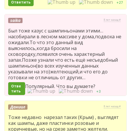
Ответить
+27
saika
8 лет назад #
Был тоже казус с шампиньонами этими…
насобирали в лесном массиве у дома,подвоха не
ожидали.То что это данный вид
выяснилось,когда бросили на
сковородку,появился очень характерный
запах.Позже узнали что есть ещё несъедобный
шампиньон(во всех изученных данных
указывали на это)желтеющий,и что его до
готовки не отличишь от других…
Популярный. Что вы думаете?
Отве
тить
+3
Даниил
8 лет назад #
Тоже недавно нарезал таких (Крым) , выглядят
как шампы, даже пластинки розовые и
коричневые, но на срезе заметно желтели.