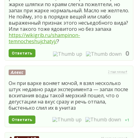
жарке шляпки по краям слегка пожелтели, но
запах при жарке нормальный. Масло не желтело.
Не пойму, это в порядке вещей или слабо
выраженный признак этого несъедобного вида?
Или такого тоже ядовитого но без запаха
https://wikigrib.ru/shampinon-
temnocheshujchatyj/
?
0
Ответить
Алекс
2 года назад #
Он при варке воняет мочой, я взял несколько
штук недавно ради эксперимента — запах после
вскипания воды такой мерзкий пошел, что о
дегустации на вкус сразу и речь отпала,
быстенько слил их в унитаз
Ответить
+1