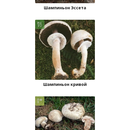
Шампиньон Эссета
Шампиньон кривой