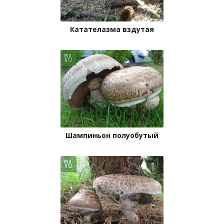
Катателазма вздутая
Шампиньон полуобутый