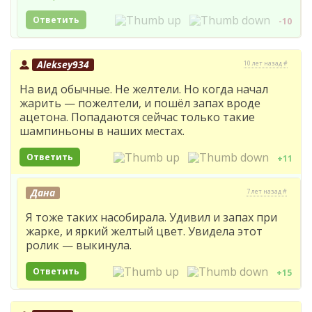
Ответить
-10
Aleksey934
10 лет назад #
На вид обычные. Не желтели. Но когда начал
жарить — пожелтели, и пошёл запах вроде
ацетона. Попадаются сейчас только такие
шампиньоны в наших местах.
Ответить
+11
Дана
7 лет назад #
Я тоже таких насобирала. Удивил и запах при
жарке, и яркий желтый цвет. Увидела этот
ролик — выкинула.
Ответить
+15