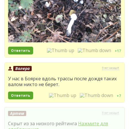
Ответить
+17
Валера
9 лет назад #
У нас в Боярке вдоль трассы после дождя таких
валом никто не берет.
Ответить
+7
Артем
9 лет назад #
Скрыт из за низкого рейтинга
Нажмите для