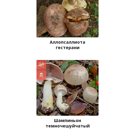
Аллопсаллиота
гестерани
Шампиньон
темночешуйчатый