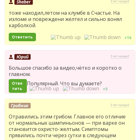
Shaber
9 лет назад #
тоже находил,летом на клумбе в Счастье. На
изломе и повреждени желтел и сильно вонял
карболкой.
Ответить
+16
Юрий
9 лет назад #
Большое спасибо за видео,чётко и коротко о
главном.
Популярный. Что вы думаете?
Отве
тить
+5
Грибник
9 лет назад #
Отравились этим грибом. Главное его отличие
от нормальных шампиньонов — при варке он
становится охристо-желтым. Симптомы
прявились почти через сутки в следующем