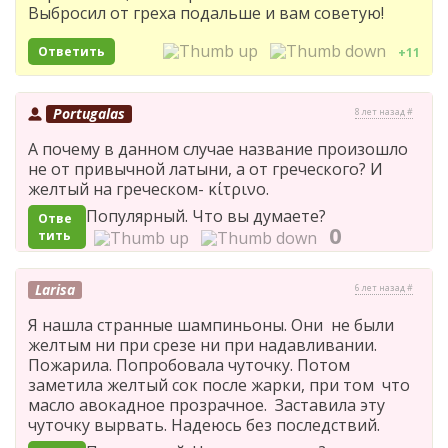
Выбросил от греха подальше и вам советую!
Ответить
+11
Portugalas
8 лет назад #
А почему в данном случае название произошло
не от привычной латыни, а от греческого? И
желтый на греческом- κίτρινο.
Популярный. Что вы думаете?
Отве
0
тить
Larisa
6 лет назад #
Я нашла странные шампиньоны. Они не были
желтым ни при срезе ни при надавливании.
Пожарила. Попробовала чуточку. Потом
заметила желтый сок после жарки, при том что
масло авокадное прозрачное. Заставила эту
чуточку вырвать. Надеюсь без последствий.