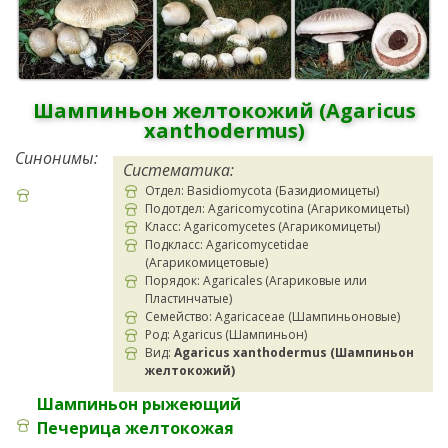
Шампиньон желтокожий (Agaricus
xanthodermus)
Синонимы:
Систематика:
Отдел: Basidiomycota (Базидиомицеты)
Подотдел: Agaricomycotina (Агарикомицеты)
Класс: Agaricomycetes (Агарикомицеты)
Подкласс: Agaricomycetidae
(Агарикомицетовые)
Порядок: Agaricales (Агариковые или
Пластинчатые)
Семейство: Agaricaceae (Шампиньоновые)
Род: Agaricus (Шампиньон)
Вид:
Agaricus xanthodermus (Шампиньон
желтокожий)
Шампиньон рыжеющий
Печерица желтокожая