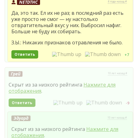
NETDTHC
4 года назад #
Да, это так. Ел их не раз; в последний раз есть
уже просто не смог — ну настолько
отвратительный вкус у них. Выбросил нафиг.
Больше не буду их собирать.
З.Ы.: Никаких признаков отравления не было.
Ответить
+7
Грей
10 лет назад #
Скрыт из за низкого рейтинга
Нажмите для
отображения
.
Ответить
-9
Эдуард
10 лет назад #
Скрыт из за низкого рейтинга
Нажмите для
отображения
.