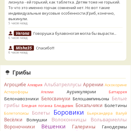
лизнула - ей горький, как таблетка. Детям тоже не горький.
То что это именно горчак сомнений нет. Но вот такие
индивидуальные вкусовые особенности.)Гриб, конечно,
выкинули.
5 часов назад
Verona
Говорушка булавоногая могла бы вырасти...
6 часов назад
Misha35
Спасибо!!!
6 часов назад
BorisM
Вот как раз зонтика пестрого там
точно нет! P.S. Вячеслав, мы ждём ваших подтверждений
Грибы
насчёт того, что на разных фото не один и тот же гриб. Они
и по виду разные, а не просто разные экземпляры. Но
Альбатреллусы
Агроцибе
Аррении
Аскокорине
Алеврия
хорошо было бы упорядочить это с вашим участием.
Аурикулярии
Астерофоры
Разные грибы нужно разнести по разным вопросам!
Ателии
Баттаррея
7 часов назад
Белые
Белосвинухи
Белонавозники
Белошампиньоны
грибы
Бокальчики
Болетины
Бледная поганка
Блюдцевик
BorisM
Однозначно польский!
Боровики
7 часов назад
Болеты
Болетопсисы
Бьеркандера
Валуй
Волоконницы
Вольвариеллы
Весёлки
Волнушки
BorisM
Николай, дайте уточнение насчёт изменения
Вёшенки
Вороночники
Галерины
Ганодермы
цвета гриба на срезе. Без этой информации до конца