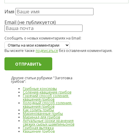
Имя
Email (не публикуется)
Сообщить о новых комментариях на Email:
Вы можете также
подписаться
без оставления комментария.
Другие статьи рубрики "Заготовка
грибов":
Грибные консервы
Соление-квашение грибов
Горячий способ соления-
квашения грибов
Холодный способ соления-
квашения грибов
Как солить грибы
Маринованные грибы
Маринад для грибов
Актуальные сроки хранения
свежих сырых шампиньонов
Грибная вытяжка
Квашение грибов