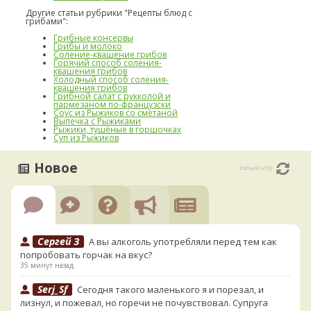
Другие статьи рубрики "Рецепты блюд с
грибами":
Грибные консервы
Грибы и молоко
Соление-квашение грибов
Горячий способ соления-
квашения грибов
Холодный способ соления-
квашения грибов
Грибной салат с рукколой и
пармезаном по-французски
Соус из Рыжиков со сметаной
Выпечка с Рыжиками
Рыжики, тушёные в горшочках
Суп из Рыжиков
Новое
только что
Сергей З
А вы алкоголь употребляли перед тем как
попробовать горчак на вкус?
35 минут назад
Serj_Sf
Сегодня такого маленького я и порезал, и
лизнул, и пожевал, но горечи не почувствовал. Супруга