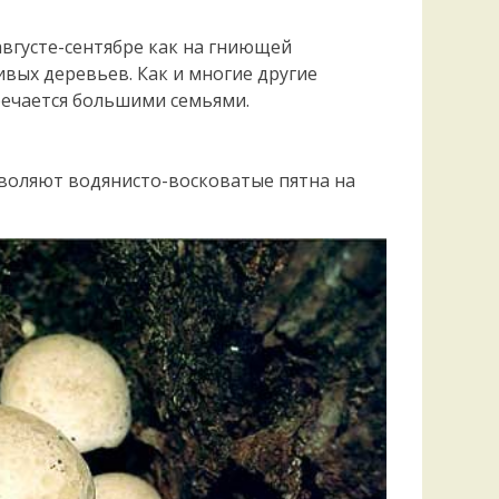
Удем
Фелл
вгусте-сентябре как на гниющей
Церат
ивых деревьев. Как и многие другие
гри
речается большими семьями.
Ша
Шишк
зволяют водянисто-восковатые пятна на