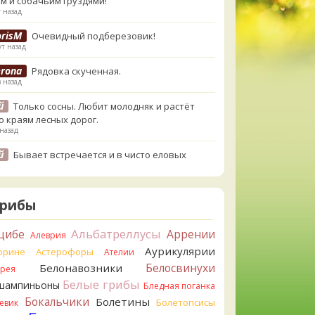
м и собачьим груздями!
 назад
orisM
Очевидный подберезовик!
т назад
erona
Рядовка скученная.
в назад
й
Только сосны. Любит молодняк и растёт
о краям лесных дорог.
 назад
й
Бывает встречается и в чисто еловых
,но основное его дерево конечно же
енница. Под соснами не растёт.
 назад
Грибы
atya20
Зарлдыш мухомора.
назад
Альбатреллусы
цибе
Аррении
Алеврия
Аурикулярии
atya20
орине
Астерофоры
Навозник.
Ателии
назад
Белосвинухи
Белонавозники
ррея
Белые грибы
шампиньоны
erona
Бледная поганка
Скорее всего он.
азад
Бокальчики
Болетины
Болетопсисы
евик