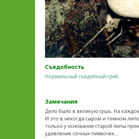
Съедобность
Нормальный съедобный гриб.
Замечания
Дело было в великую сушь. На каждом
И это в некогда сыром и темном липов
только у основания старой липы прию
удивление сочных пиявочек…