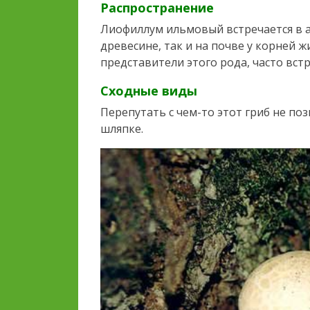
Распространение
Лиофиллум ильмовый встречается в а
древесине, так и на почве у корней ж
представители этого рода, часто вст
Сходные виды
Перепутать с чем-то этот гриб не по
шляпке.