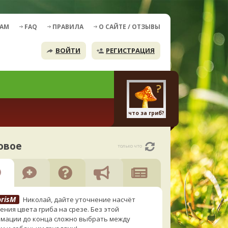
ДАМ
FAQ
ПРАВИЛА
О САЙТЕ / ОТЗЫВЫ
ВОЙТИ
РЕГИСТРАЦИЯ
что за гриб?
овое
только что
orisM
Николай, дайте уточнение насчёт
ения цвета гриба на срезе. Без этой
мации до конца сложно выбрать между