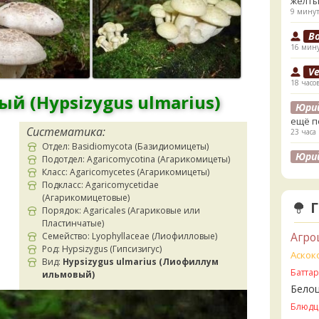
жёлты
9 минут
B
16 мину
V
18 часо
ый (
Hypsizygus ulmarius
)
Юри
ещё п
Систематика:
23 часа
Отдел: Basidiomycota (Базидиомицеты)
Юри
Подотдел: Agaricomycotina (Агарикомицеты)
лесах
Класс: Agaricomycetes (Агарикомицеты)
листв
Подкласс: Agaricomycetidae
23 часа
(Агарикомицетовые)
Порядок: Agaricales (Агариковые или
K
Пластинчатые)
1 день 
Агро
Семейство: Lyophyllaceae (Лиофилловые)
Род: Hypsizygus (Гипсизигус)
K
Аскок
Вид:
Hypsizygus ulmarius (Лиофиллум
1 день 
Батта
ильмовый)
Бело
V
2 дня н
Блюдц