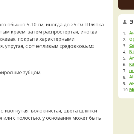
Мела
Мок
Му
Э
о обычно 5-10 см, иногда до 25 см. Шляпка
Нег
утым краем, затем распростертая, иногда
Опя
А
Па
бежевая, покрыта характерными
O
С
я, упругая, с отчетливым «рядовковым»
Пец
Ni
Пило
A
Подг
K
Полё
m
риросшие зубцом.
Al
Пост
А
Рам
Mi
Рог
Сата
Сли
то изогнутая, волокнистая, цвета шляпки
Стро
я или с полостью, у основания может быть
Сутор
Трам