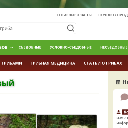
ГРИБНЫЕ ХВАСТЫ
КУПЛЮ / ПРО
БОВ
СЪЕДОБНЫЕ
УСЛОВНО-СЪЕДОБНЫЕ
НЕСЪЕДОБНЫЕ
С ГРИБАМИ
ГРИБНАЯ МЕДИЦИНА
СТАТЬИ О ГРИБАХ
вый
Н
B
измен
инфор