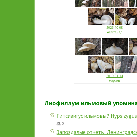
2023.10.08
Александр
2019.01.14
марина
Лиофиллум ильмовый упоминае
Гипсизигус ильмовый Hypsizygus
2
Запоздалые отчёты. Ленинградск