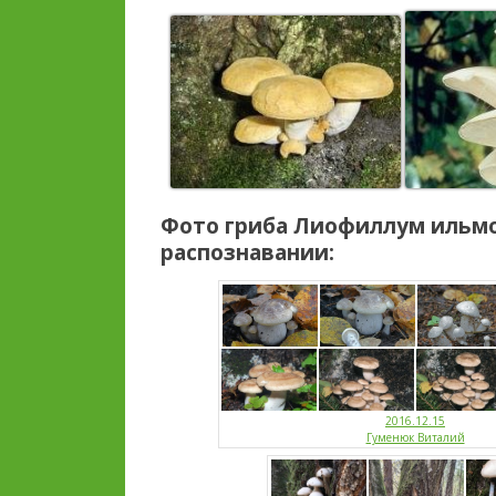
Фото гриба
Лиофиллум ильм
распознавании:
2016.12.15
Гуменюк Виталий