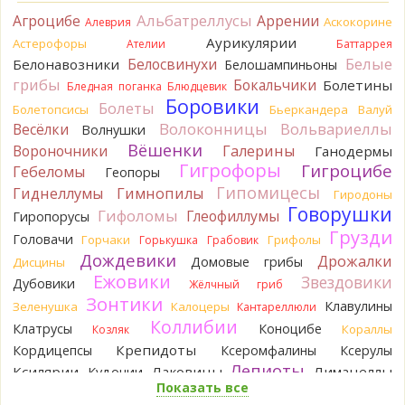
3 часа назад
Альбатреллусы
Агроцибе
Аррении
Аскокорине
Алеврия
Tatiana_A
Да. Но они не все безоговорочно
Аурикулярии
Астерофоры
Ателии
Баттаррея
съедобны.
Белые
Белосвинухи
Белонавозники
Белошампиньоны
3 часа назад
грибы
Бокальчики
Болетины
Бледная поганка
Блюдцевик
Tatiana_A
В следующий раз вырвите его целиком и
Боровики
Болеты
Болетопсисы
Бьеркандера
Валуй
разрежьте ножку вертикально. Именно вертикально.
Волоконницы
Вольвариеллы
Весёлки
Волнушки
Пожелтение у самого основания - значит, Ш. Желтокожий,
Вёшенки
Вороночники
Галерины
Ганодермы
ядовит. Иногда полезно гриб сварить, Желтокожий и еще
Гигрофоры
Гигроцибе
несколько ядовитых начинают жутко вонять химией, и
Гебеломы
Геопоры
вода желтеет.
Гипомицесы
Гиднеллумы
Гимнопилы
Гиродоны
3 часа назад
Говорушки
Гифоломы
Глеофиллумы
Гиропорусы
Кирилл
Спасибо, а можно быть хотя бы уверенным,
Грузди
Головачи
Горчаки
Грифолы
Горькушка
Грабовик
что это сыроежки? Полости в ножке нет, но центральная
Дождевики
Дрожалки
Домовые грибы
Дисцины
часть видно, что другого цвета немного. Изменения цвета
Ежовики
Звездовики
на срезе нет. Росли на опушке под не старым дубом.
Дубовики
Жёлчный гриб
Кожица со шляпки вообще не снимается, вместо этого
Зонтики
Клавулины
Зеленушка
Калоцеры
Кантареллюли
обламываются края шляпки.
Коллибии
Клатрусы
Коноцибе
Кораллы
Козляк
3 часа назад
Крепидоты
Кордицепсы
Ксеромфалины
Ксерулы
Кирилл
Спасибо, а определить вид шампиньона не
Лепиоты
Ксилярии
Лаковицы
Лимацеллы
Кудонии
получится? У них у всех в том лесу очень длинные ножки. Но
Показать все
Лисички
Лишайники
Лиофиллумы
при этом мякоть не краснеет на срезе/изломе и при