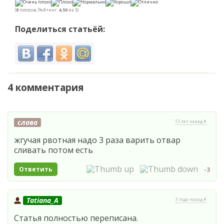
(
8
голосов, Рейтинг:
4,50
из 5)
Поделиться статьёй:
4 комментария
слава
13 лет назад #
жгучая рвотная надо 3 раза варить отвар
сливать потом есть
Ответить
-3
Tatiana_A
3 года назад #
Статья полностью переписана.