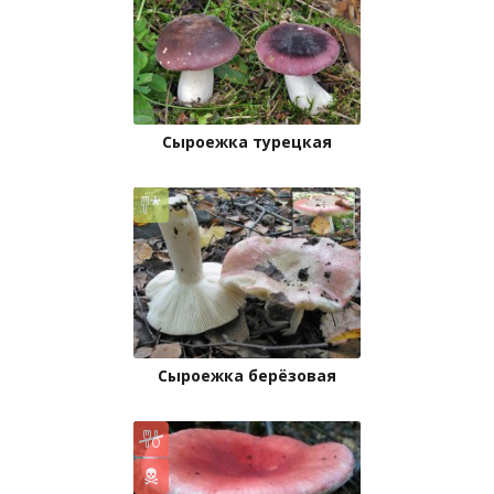
Сыроежка турецкая
Сыроежка берёзовая