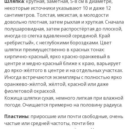
Шляпка
: крупная, заметная, 5-8 см в диаметре,
некоторые источники указывают 10 и даже 12
сантиметров. Толстая, мясистая, в молодости
довольно плотная, затем рыхлая и хрупкая. Сначала
полушаровидная, затем распростёртая до плоской,
иногда со слегка вдавленной серединой. Край
«ребристый», с неглубокими бороздками. Цвет
шляпки преимущественно в красных тонах:
кирпично-красный, ярко красно-оранжевый в
центре и медно-красный ближе к краю, варьирует
до ярко-жёлтого в центре и на отдельных участках.
Иногда встречаются экземпляры с полностью ярко
оранжево-жёлтой, жёлтой, красной или даже
фиолетовой окраской.
Кожица шляпки сухая, немного липкая при влажной
погоде. Очищается примерно на половину радиуса.
Пластины
: приросшие или почти свободные, очень
частые или средней частоты, почти без