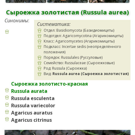
Сыроежка золотистая (Russula aurea)
Синонимы
:
Систематика:
Отдел: Basidiomycota (Базидиомицеты)
Подотдел: Agaricomycotina (Агарикомицеты)
Класс: Agaricomycetes (Агарикомицеты)
Подкласс: Incertae sedis (неопределённого
положения)
Порядок: Russulales (Руссуловые)
Семейство: Russulaceae (Сыроежковые)
Род: Russula (Сыроежка)
Вид:
Russula aurea (Сыроежка золотистая)
Сыроежка золотисто-красная
Russula aurata
Russula esculenta
Russula variecolor
Agaricus auratus
Agaricus citrinus