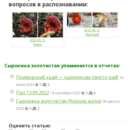
вопросов в распознавании:
2016.08.13
Дмитрий
2020.09.12
Роман
Сыроежка золотистая упоминается в отчетах:
Приморский край — сыроежкам просто рай!
24
июля 2023
5
3
Про 13.09.2022
14 сентября 2022
5
6
Сыроежка золотистая (Russula aurea)
06 августа
2020
5
3
Оценить статью: