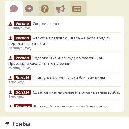
Verona
Скорее всего он.
27 минут назад
Verona
Что-то из рядовок. Цвета на фото вряд ли
переданы правильно.
30 минут назад
Verona
Рядовка мыльная, судя по пластинкам.
Правильно сделали, что не взяли.
35 минут назад
BorisM
Подгруздок чёрный, или близкие виды
1 час назад
BorisM
Сдаётся мне, на земле и в руке - разные грибы.
1 час назад
Кирилл
Вони не было, но вода и гриб при варке
начали желтеть. Выкинул. Большое спасибо.
3 часа назад
Грибы
Кирилл
Спасибо.