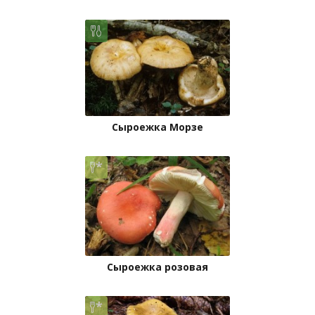
Сыроежка Морзе
Сыроежка розовая