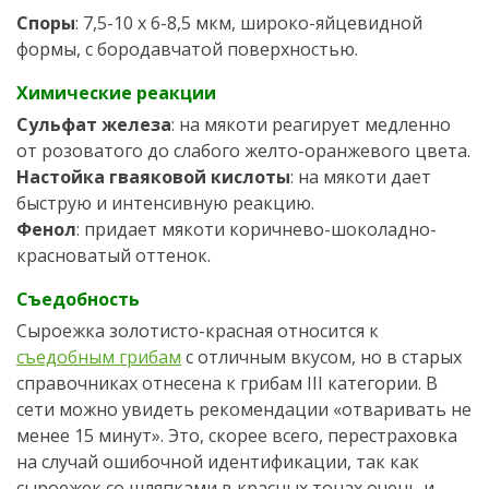
Споры
: 7,5-10 х 6-8,5 мкм, широко-яйцевидной
формы, с бородавчатой поверхностью.
Химические реакции
Сульфат железа
: на мякоти реагирует медленно
от розоватого до слабого желто-оранжевого цвета.
Настойка гваяковой кислоты
: на мякоти дает
быструю и интенсивную реакцию.
Фенол
: придает мякоти коричнево-шоколадно-
красноватый оттенок.
Съедобность
Сыроежка золотисто-красная относится к
съедобным грибам
с отличным вкусом, но в старых
справочниках отнесена к грибам III категории. В
сети можно увидеть рекомендации «отваривать не
менее 15 минут». Это, скорее всего, перестраховка
на случай ошибочной идентификации, так как
сыроежек со шляпками в красных тонах очень и