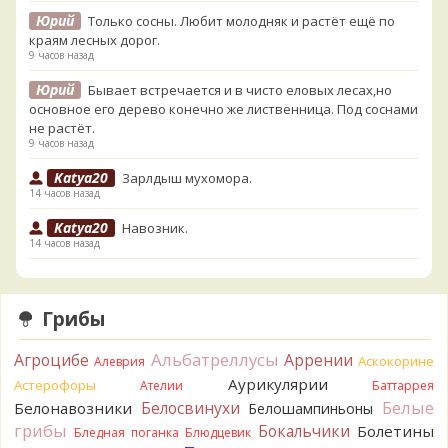
Юрий
Только сосны. Любит молодняк и растёт ещё по
краям лесных дорог.
9 часов назад
Юрий
Бывает встречается и в чисто еловых лесах,но
основное его дерево конечно же лиственница. Под соснами
не растёт.
9 часов назад
Katya20
Зарлдыш мухомора.
14 часов назад
Katya20
Навозник.
14 часов назад
Verona
Скорее всего он.
1 день назад
Грибы
Verona
Что-то из рядовок. Цвета на фото вряд ли
переданы правильно.
Альбатреллусы
Агроцибе
Аррении
Аскокорине
Алеврия
1 день назад
Аурикулярии
Астерофоры
Ателии
Баттаррея
Verona
Рядовка мыльная, судя по пластинкам.
Белые
Белосвинухи
Белонавозники
Белошампиньоны
Правильно сделали, что не взяли.
грибы
Бокальчики
Болетины
1 день назад
Бледная поганка
Блюдцевик