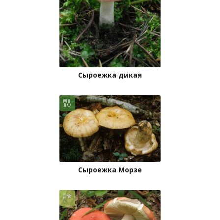
Сыроежка дикая
Сыроежка Морзе