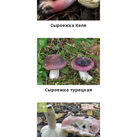
Сыроежка Келе
Сыроежка турецкая