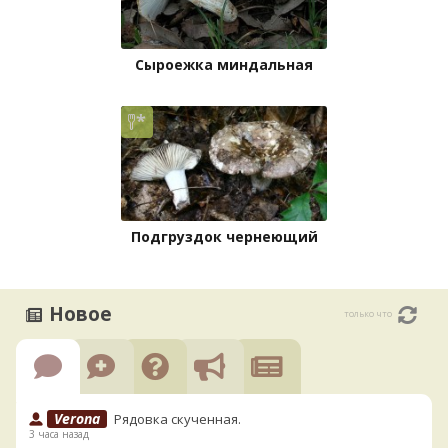
Сыроежка миндальная
Подгруздок чернеющий
Новое
только что
Verona
Рядовка скученная.
3 часа назад