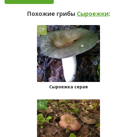
Похожие грибы
Сыроежки
:
Сыроежка серая