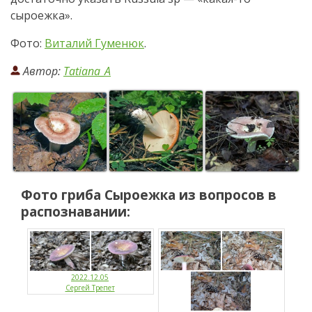
сыроежка».
Фото:
Виталий Гуменюк
.
Автор:
Tatiana_A
Фото гриба
Сыроежка
из вопросов в
распознавании:
2022.12.05
Сергей Трепет