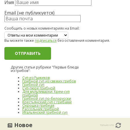
Имя
Email (не публикуется)
Сообщить о новых комментариях на Email:
Вы можете также
подписаться
без оставления комментария.
Другие статьи рубрики "Первые блюда
из грибов":
Суп из Рыжиков
Грибной суп из свежих грибов
Грибной суп
Суп-пюре грибной
Для мультиварки: Крем-суп
грибной
Грибной суп по-белорусски
Крестьянский суп с грибами
Окрошка грибная
Рассольник грибной
Итальянский грибной суп
Новое
только что