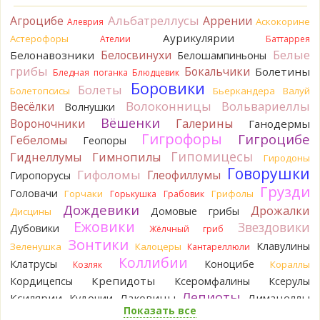
лизнул, и пожевал, но горечи не почувствовал. Супруга
Альбатреллусы
Агроцибе
Аррении
лизнула - ей горький, как таблетка. Детям тоже не горький.
Аскокорине
Алеврия
То что это именно горчак сомнений нет. Но вот такие
Аурикулярии
Астерофоры
Ателии
Баттаррея
индивидуальные вкусовые особенности.)Гриб, конечно,
Белые
Белосвинухи
Белонавозники
Белошампиньоны
выкинули.
грибы
Бокальчики
Болетины
Бледная поганка
Блюдцевик
18 часов назад
Боровики
Болеты
Болетопсисы
Бьеркандера
Валуй
Verona
Говорушка булавоногая могла бы вырасти...
Волоконницы
Вольвариеллы
Весёлки
Волнушки
18 часов назад
Вёшенки
Вороночники
Галерины
Ганодермы
Misha35
Спасибо!!!
Гигрофоры
Гигроцибе
Гебеломы
Геопоры
19 часов назад
Гипомицесы
Гиднеллумы
Гимнопилы
Гиродоны
BorisM
Вот как раз зонтика пестрого там
Говорушки
Гифоломы
Глеофиллумы
Гиропорусы
точно нет! P.S. Вячеслав, мы ждём ваших подтверждений
Грузди
Головачи
Горчаки
Грифолы
Горькушка
Грабовик
насчёт того, что на разных фото не один и тот же гриб. Они
Дождевики
Дрожалки
Домовые грибы
Дисцины
и по виду разные, а не просто разные экземпляры. Но
Ежовики
Звездовики
хорошо было бы упорядочить это с вашим участием.
Дубовики
Жёлчный гриб
Разные грибы нужно разнести по разным вопросам!
Зонтики
Клавулины
Зеленушка
Калоцеры
Кантареллюли
19 часов назад
Коллибии
Клатрусы
Коноцибе
Кораллы
Козляк
BorisM
Однозначно польский!
Крепидоты
Кордицепсы
Ксеромфалины
Ксерулы
19 часов назад
Лепиоты
Ксилярии
Лаковицы
Лимацеллы
Кудонии
Показать все
Лисички
Лишайники
BorisM
Николай, дайте уточнение насчёт изменения
Лиофиллумы