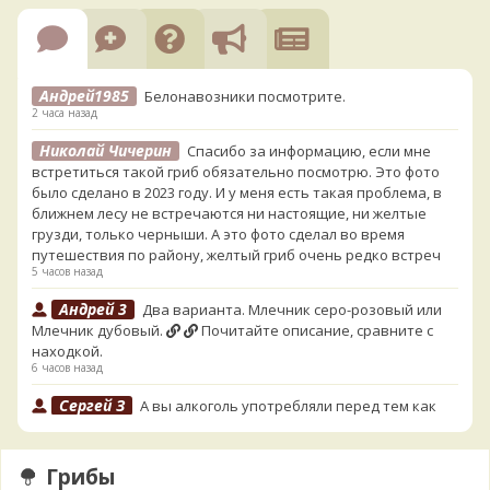
Андрей1985
Белонавозники посмотрите.
2 часа назад
Николай Чичерин
Спасибо за информацию, если мне
встретиться такой гриб обязательно посмотрю. Это фото
было сделано в 2023 году. И у меня есть такая проблема, в
ближнем лесу не встречаются ни настоящие, ни желтые
грузди, только черныши. А это фото сделал во время
путешествия по району, желтый гриб очень редко встреч
5 часов назад
Андрей 3
Два варианта. Млечник серо-розовый или
Млечник дубовый.
Почитайте описание, сравните с
находкой.
6 часов назад
Сергей З
А вы алкоголь употребляли перед тем как
попробовать горчак на вкус?
13 часов назад
Грибы
Serj_Sf
Сегодня такого маленького я и порезал, и