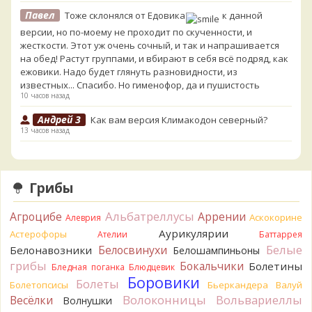
Павел
Тоже склонялся от Едовика
к данной
версии, но по-моему не проходит по скученности, и
жесткости. Этот уж очень сочный, и так и напрашивается
на обед! Растут группами, и вбирают в себя всё подряд, как
ежовики. Надо будет глянуть разновидности, из
известных... Спасибо. Но гименофор, да и пушистость
10 часов назад
Андрей 3
Как вам версия Климакодон северный?
13 часов назад
Андрей 3
Он самый!
13 часов назад
Грибы
Verona
С гименофором вы бы сделали более
информативные фото. То, что есть сейчас, вызывает
Альбатреллусы
Агроцибе
Аррении
вопросы.
Аскокорине
Алеврия
14 часов назад
Аурикулярии
Астерофоры
Ателии
Баттаррея
Белые
Белосвинухи
Белонавозники
Белошампиньоны
Павел
Может и постия, только совсем не горькая, и с
грибы
берёзы, и гименофор шипчатый; или что-то родственное.
Бокальчики
Болетины
Бледная поганка
Блюдцевик
По мере напитывания соком приобретает аромат
Боровики
Болеты
Болетопсисы
Бьеркандера
Валуй
пикантного (по типу чесночного) мяса под маринадом!
Волоконницы
Вольвариеллы
Весёлки
Волнушки
Думаю, заморозить или засушить, до выяснения деталей...