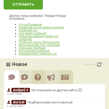
Другие статьи рубрики "Первые блюда
из грибов":
Суп из Рыжиков
Грибной суп из свежих грибов
Грибной суп
Суп-пюре грибной
Для мультиварки: Крем-суп
грибной
Грибной суп по-белорусски
Крестьянский суп с грибами
Окрошка грибная
Рассольник грибной
Итальянский грибной суп
Новое
только что
Андрей 3
Из описания на другом сайте:
4 часа назад
BorisM
Подберезовик жестковатый
6 часов назад