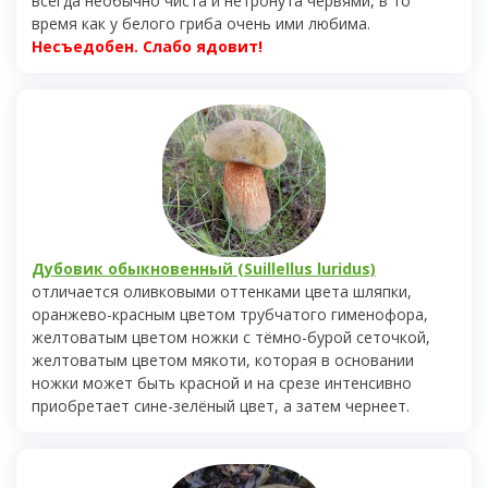
всегда необычно чиста и нетронута червями, в то
время как у белого гриба очень ими любима.
Несъедобен. Слабо ядовит!
Дубовик обыкновенный (Suillellus luridus)
отличается оливковыми оттенками цвета шляпки,
оранжево-красным цветом трубчатого гименофора,
желтоватым цветом ножки с тёмно-бурой сеточкой,
желтоватым цветом мякоти, которая в основании
ножки может быть красной и на срезе интенсивно
приобретает сине-зелёный цвет, а затем чернеет.