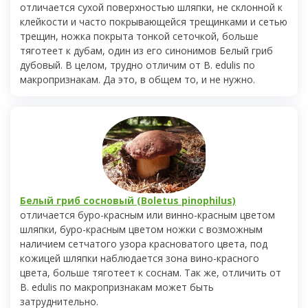
отличается сухой поверхностью шляпки, не склонной к
клейкости и часто покрывающейся трещинками и сетью
трещин, ножка покрыта тонкой сеточкой, больше
тяготеет к дубам, один из его синонимов Белый гриб
дубовый. В целом, трудно отличим от B. edulis по
макропризнакам. Да это, в общем то, и не нужно.
Белый гриб сосновый (Boletus pinophilus)
отличается буро-красным или винно-красным цветом
шляпки, буро-красным цветом ножки с возможным
наличием сетчатого узора красноватого цвета, под
кожицей шляпки наблюдается зона вино-красного
цвета, больше тяготеет к соснам. Так же, отличить от
B. edulis по макропризнакам может быть
затруднительно.