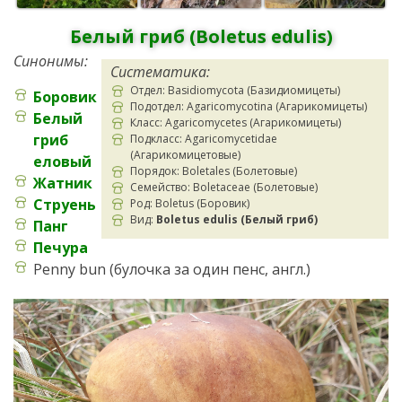
Белый гриб (Boletus edulis)
Синонимы:
Систематика:
Отдел: Basidiomycota (Базидиомицеты)
Боровик
Подотдел: Agaricomycotina (Агарикомицеты)
Белый
Класс: Agaricomycetes (Агарикомицеты)
гриб
Подкласс: Agaricomycetidae
(Агарикомицетовые)
еловый
Порядок: Boletales (Болетовые)
Жатник
Семейство: Boletaceae (Болетовые)
Струень
Род: Boletus (Боровик)
Вид:
Boletus edulis (Белый гриб)
Панг
Печура
Penny bun (булочка за один пенс, англ.)