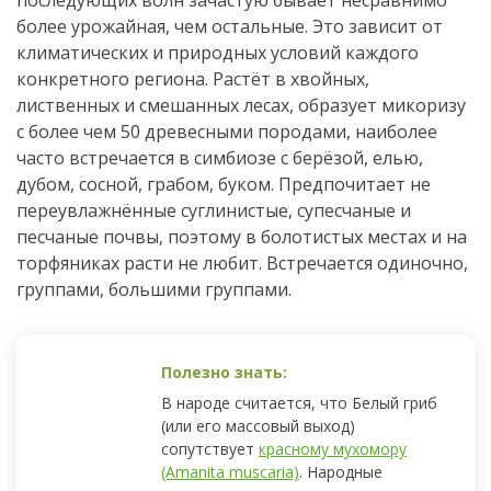
последующих волн зачастую бывает несравнимо
более урожайная, чем остальные. Это зависит от
климатических и природных условий каждого
конкретного региона. Растёт в хвойных,
лиственных и смешанных лесах, образует микоризу
с более чем 50 древесными породами, наиболее
часто встречается в симбиозе с берёзой, елью,
дубом, сосной, грабом, буком. Предпочитает не
переувлажнённые суглинистые, супесчаные и
песчаные почвы, поэтому в болотистых местах и на
торфяниках расти не любит. Встречается одиночно,
группами, большими группами.
В народе считается, что Белый гриб
(или его массовый выход)
сопутствует
красному мухомору
(Amanita muscaria)
. Народные