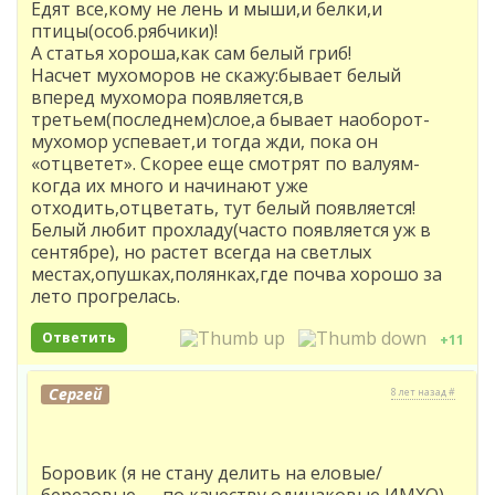
Едят все,кому не лень и мыши,и белки,и
птицы(особ.рябчики)!
А статья хороша,как сам белый гриб!
Насчет мухоморов не скажу:бывает белый
вперед мухомора появляется,в
третьем(последнем)слое,а бывает наоборот-
мухомор успевает,и тогда жди, пока он
«отцветет». Скорее еще смотрят по валуям-
когда их много и начинают уже
отходить,отцветать, тут белый появляется!
Белый любит прохладу(часто появляется уж в
сентябре), но растет всегда на светлых
местах,опушках,полянках,где почва хорошо за
лето прогрелась.
Ответить
+11
Сергей
8 лет назад #
Боровик (я не стану делить на еловые/
березовые — по качеству одинаковые ИМХО)