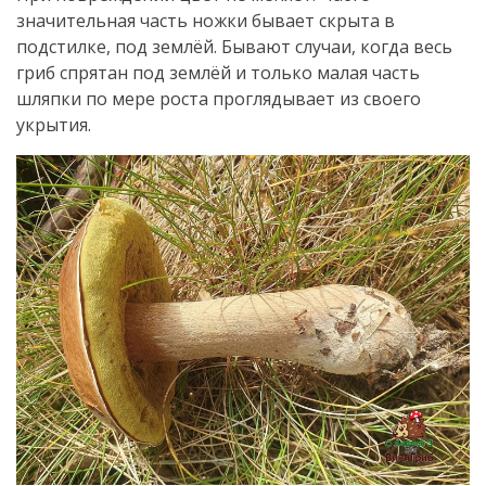
значительная часть ножки бывает скрыта в
подстилке, под землёй. Бывают случаи, когда весь
гриб спрятан под землёй и только малая часть
шляпки по мере роста проглядывает из своего
укрытия.