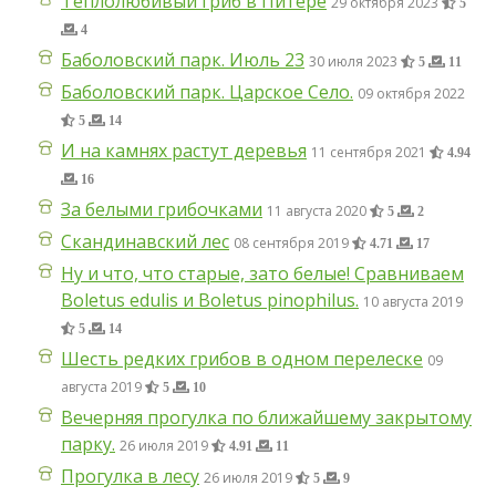
Теплолюбивый гриб в Питере
29 октября 2023
5
4
Баболовский парк. Июль 23
30 июля 2023
5
11
Баболовский парк. Царское Село.
09 октября 2022
5
14
И на камнях растут деревья
11 сентября 2021
4.94
16
За белыми грибочками
11 августа 2020
5
2
Скандинавский лес
08 сентября 2019
4.71
17
Ну и что, что старые, зато белые! Сравниваем
Boletus edulis и Boletus pinophilus.
10 августа 2019
5
14
Шесть редких грибов в одном перелеске
09
августа 2019
5
10
Вечерняя прогулка по ближайшему закрытому
парку.
26 июля 2019
4.91
11
Прогулка в лесу
26 июля 2019
5
9