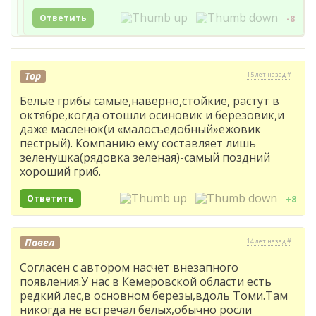
Ответить
-8
Тор
15 лет назад #
Белые грибы самые,наверно,стойкие, растут в
октябре,когда отошли осиновик и березовик,и
даже масленок(и «малосъедобный»ежовик
пестрый). Компанию ему составляет лишь
зеленушка(рядовка зеленая)-самый поздний
хороший гриб.
Ответить
+8
Павел
14 лет назад #
Согласен с автором насчет внезапного
появления.У нас в Кемеровской области есть
редкий лес,в основном березы,вдоль Томи.Там
никогда не встречал белых,обычно росли