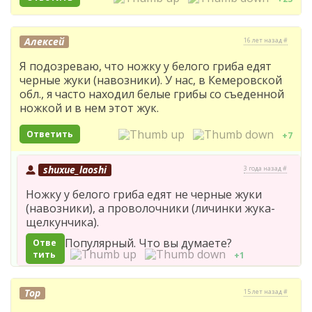
Алексей
16 лет назад #
Я подозреваю, что ножку у белого гриба едят
черные жуки (навозники). У нас, в Кемеровской
обл., я часто находил белые грибы со съеденной
ножкой и в нем этот жук.
Ответить
+7
shuxue_laoshi
3 года назад #
Ножку у белого гриба едят не черные жуки
(навозники), а проволочники (личинки жука-
щелкунчика).
Популярный. Что вы думаете?
Отве
тить
+1
Тор
15 лет назад #