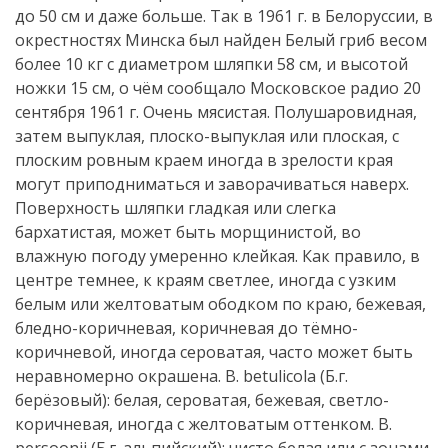
до 50 см и даже больше. Так в 1961 г. в Белоруссии, в
окрестностях Минска был найден Белый гриб весом
более 10 кг с диаметром шляпки 58 см, и высотой
ножки 15 см, о чём сообщало Московское радио 20
сентября 1961 г. Очень мясистая. Полушаровидная,
затем выпуклая, плоско-выпуклая или плоская, с
плоским ровным краем иногда в зрелости края
могут приподниматься и заворачиваться наверх.
Поверхность шляпки гладкая или слегка
бархатистая, может быть морщинистой, во
влажную погоду умеренно клейкая. Как правило, в
центре темнее, к краям светлее, иногда с узким
белым или желтоватым ободком по краю, бежевая,
бледно-коричневая, коричневая до тёмно-
коричневой, иногда сероватая, часто может быть
неравномерно окрашена. B. betulicola (Б.г.
берёзовый): белая, сероватая, бежевая, светло-
коричневая, иногда с желтоватым оттенком. B.
persoonii (Б.г. альпийский): чисто белая или с зонами