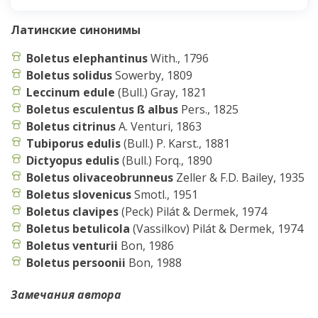
Латинские
синонимы
Boletus elephantinus
With., 1796
Boletus solidus
Sowerby, 1809
Leccinum edule
(Bull.) Gray, 1821
Boletus esculentus ß albus
Pers., 1825
Boletus citrinus
A. Venturi, 1863
Tubiporus edulis
(Bull.) P. Karst., 1881
Dictyopus edulis
(Bull.) Forq., 1890
Boletus olivaceobrunneus
Zeller & F.D. Bailey, 1935
Boletus slovenicus
Smotl., 1951
Boletus clavipes
(Peck) Pilát & Dermek, 1974
Boletus betulicola
(Vassilkov) Pilát & Dermek, 1974
Boletus venturii
Bon, 1986
Boletus persoonii
Bon, 1988
Замечания автора