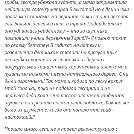
грибы, сестра убежала куда-то, а мама заприметила
небольшую сопочку метров 5 высотой но с длинными
пологими склонами. На вершине сопки стоит вековая
ель, больше деревьев нет, и трава. Подойдя ближе
она удивилась увиденному: «Что за шутники
поставили у ёлки деревянный гриб!?» Я помню такие
по своему детству! В садиках на потеху и
развлечение детишкам ставили на прогулочных
площадках картинные грибочки из дерева с
полукруглыми крашенными коричневыми шляпками и
пузатыми ножками цвета натурального дерева. Они
были огромными! Так мама и ходила по леску вокруг
этой сопочки, пока не подошла сестрица и не
вернулся деда Коля. Она рассказала им об увиденной
шутке и они решили посмотреть поближе. Каково же
было их изумление, когда они поняли что гриб –
настоящий!!!
Прошло много лет, но я провёл реконструкцию с