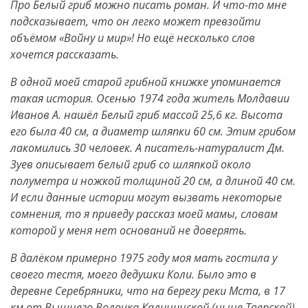
Про Белый гриб можно писать роман. И что-то мне
подсказывает, что он легко может превзойти
объёмом «Войну и мир»! Но ещё несколько слов
хочется рассказать.
В одной моей старой грибной книжке упоминается
такая история. Осенью 1974 года житель Молдавии
Иванов А. нашёл Белый гриб массой 25,6 кг. Высота
его была 40 см, а диаметр шляпки 60 см. Этим грибом
лакомились 30 человек. А писатель-натуралист Дм.
Зуев описывает белый гриб со шляпкой около
полуметра и ножкой толщиной 20 см, а длиной 40 см.
И если данные истории могут вызвать некоторые
сомнения, то я приведу рассказ моей мамы, словам
которой у меня нет оснований не доверять.
В далёком примерно 1975 году моя мать гостила у
своего тестя, моего дедушки Коли. Было это в
деревне Серебряники, что на берегу реки Мста, в 17
км от Вышнего Волочка Калининской (ныне Тверской)