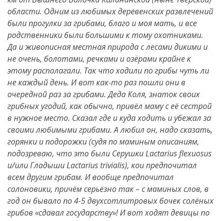
области. Одним из любимых деревенских развлечений
были прогулки за грибами, благо и моя мать, и все
родственники были большими к тому охотниками.
Да и живописная местная природа с лесами дикими и
не очень, болотами, речками и озёрами крайне к
этому располагали. Так что ходили по грибы чуть ли
не каждый день. И вот как-то раз пошли они в
очередной раз за грибами. Деда Коля, знаток своих
грибных угодий, как обычно, привёл маму с её сестрой
в нужное место. Сказал где и куда ходить и убежал за
своими любимыми грибами. А любил он, надо сказать,
горянки и подорожки (судя по маминым описаниям,
подозреваю, что это были Серушки Lactarius flexuosus
и/или Гладыши Lactarius trivialis), кои предпочитал
всем другим грибам. И вообще предпочитал
солоновики, причём серьёзно так – с маминых слов, в
год он бывало по 4-5 двухсотлитровых бочек солёных
грибов «сдавал государству»! И вот ходят девицы по