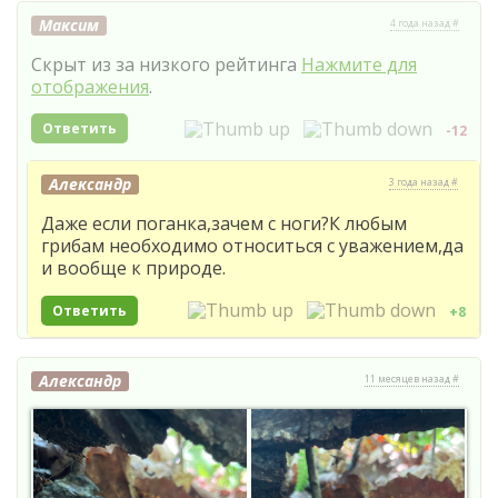
Максим
4 года назад #
Скрыт из за низкого рейтинга
Нажмите для
отображения
.
Ответить
-12
Александр
3 года назад #
Даже если поганка,зачем с ноги?К любым
грибам необходимо относиться с уважением,да
и вообще к природе.
Ответить
+8
Александр
11 месяцев назад #