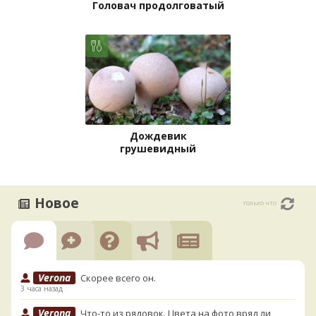
Головач продолговатый
Дождевик
грушевидный
Новое
только что
Verona
Скорее всего он.
3 часа назад
Verona
Что-то из рядовок. Цвета на фото вряд ли