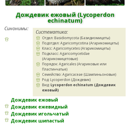
Дождевик ежовый (Lycoperdon
echinatum)
Синонимы:
Систематика:
Отдел: Basidiomycota (Базидиомицеты)
Подотдел: Agaricomycotina (Агарикомицеты)
Класс: Agaricomycetes (Агарикомицеты)
Подкласс: Agaricomycetidae
(Агарикомицетовые)
Порядок: Agaricales (Агариковые или
Пластинчатые)
Семейство: Agaricaceae (Шампиньоновые)
Род: Lycoperdon (Дождевик)
Вид:
Lycoperdon echinatum (Дождевик
ежовый)
Дождевик ежовый
Дождевик ежевидный
Дождевик игольчатый
Дождевик шипастый