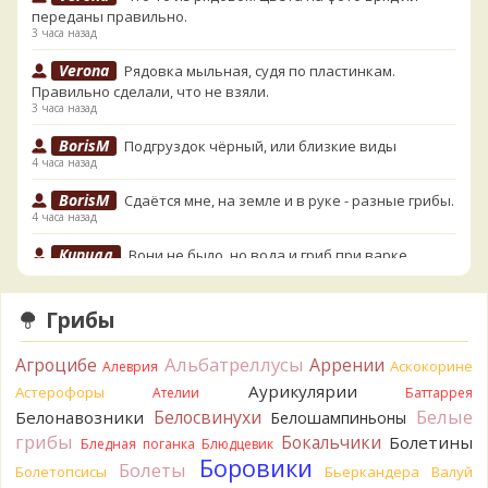
переданы правильно.
3 часа назад
Verona
Рядовка мыльная, судя по пластинкам.
Правильно сделали, что не взяли.
3 часа назад
BorisM
Подгруздок чёрный, или близкие виды
4 часа назад
BorisM
Сдаётся мне, на земле и в руке - разные грибы.
4 часа назад
Кирилл
Вони не было, но вода и гриб при варке
начали желтеть. Выкинул. Большое спасибо.
5 часов назад
Грибы
Кирилл
Спасибо.
5 часов назад
Альбатреллусы
Агроцибе
Аррении
Аскокорине
Алеврия
Tatiana_A
Да. Но они не все безоговорочно
Аурикулярии
Астерофоры
Ателии
Баттаррея
съедобны.
Белые
Белосвинухи
Белонавозники
Белошампиньоны
5 часов назад
грибы
Бокальчики
Болетины
Бледная поганка
Блюдцевик
Tatiana_A
В следующий раз вырвите его целиком и
Боровики
Болеты
Болетопсисы
Бьеркандера
Валуй
разрежьте ножку вертикально. Именно вертикально.