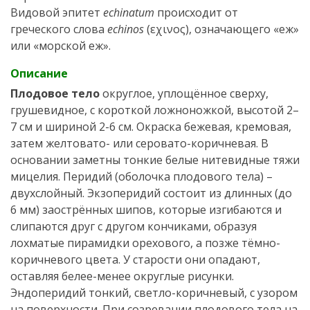
Видовой эпитет
echinatum
происходит от
греческого слова
echinos
(εχινος), означающего «еж»
или «морской еж».
Описание
Плодовое тело
округлое, уплощённое сверху,
грушевидное, с короткой ложноножкой, высотой 2–
7 см и шириной 2-6 см. Окраска бежевая, кремовая,
затем желтовато- или серовато-коричневая. В
основании заметны тонкие белые нитевидные тяжи
мицелия. Перидий (оболочка плодового тела) –
двухслойный. Экзоперидий состоит из длинных (до
6 мм) заострённых шипов, которые изгибаются и
слипаются друг с другом кончиками, образуя
лохматые пирамидки орехового, а позже тёмно-
коричневого цвета. У старости они опадают,
оставляя белее-менее округлые рисунки.
Эндоперидий тонкий, светло-коричневый, с узором
на поверхности. При созревании плодового тела на