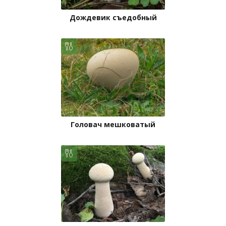
Дождевик съедобный
Головач мешковатый