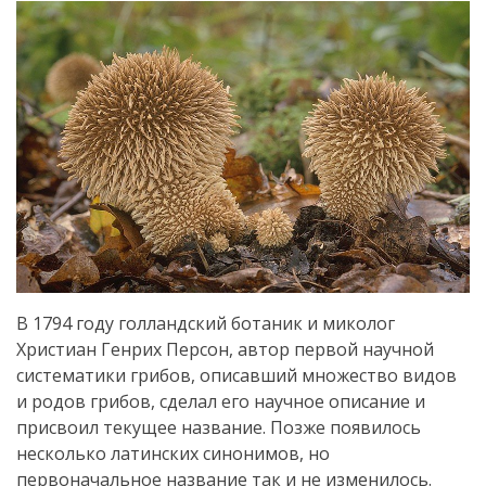
В 1794 году голландский ботаник и миколог
Христиан Генрих Персон, автор первой научной
систематики грибов, описавший множество видов
и родов грибов, сделал его научное описание и
присвоил текущее название. Позже появилось
несколько латинских синонимов, но
первоначальное название так и не изменилось.