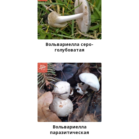
Вольвариелла серо-
голубоватая
Вольвариелла
паразитическая