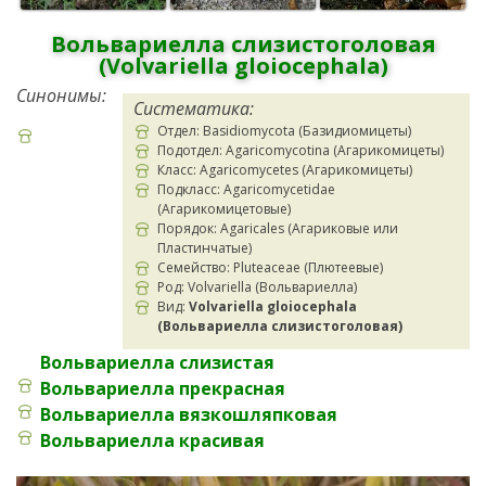
Вольвариелла слизистоголовая
(Volvariella gloiocephala)
Синонимы:
Систематика:
Отдел: Basidiomycota (Базидиомицеты)
Подотдел: Agaricomycotina (Агарикомицеты)
Класс: Agaricomycetes (Агарикомицеты)
Подкласс: Agaricomycetidae
(Агарикомицетовые)
Порядок: Agaricales (Агариковые или
Пластинчатые)
Семейство: Pluteaceae (Плютеевые)
Род: Volvariella (Вольвариелла)
Вид:
Volvariella gloiocephala
(Вольвариелла слизистоголовая)
Вольвариелла слизистая
Вольвариелла прекрасная
Вольвариелла вязкошляпковая
Вольвариелла красивая