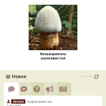
Вольвариелла
шелковистая
Новое
только что
Verona
Скорее всего он.
3 часа назад