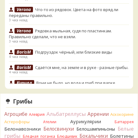
Verona
Что-то из рядовок. Цвета на фото вряд ли
переданы правильно.
3 часа назад
Verona
Рядовка мыльная, судя по пластинкам.
Правильно сделали, что не взяли.
3 часа назад
BorisM
Подгруздок чёрный, или близкие виды
4 часа назад
BorisM
Сдаётся мне, на земле и в руке - разные грибы.
4 часа назад
Кирилл
Вони не было, но вода и гриб при варке
начали желтеть. Выкинул. Большое спасибо.
5 часов назад
Грибы
Кирилл
Спасибо.
5 часов назад
Альбатреллусы
Агроцибе
Аррении
Аскокорине
Алеврия
Tatiana_A
Да. Но они не все безоговорочно
Аурикулярии
Астерофоры
Ателии
Баттаррея
съедобны.
Белые
Белосвинухи
Белонавозники
Белошампиньоны
6 часов назад
грибы
Бокальчики
Болетины
Бледная поганка
Блюдцевик