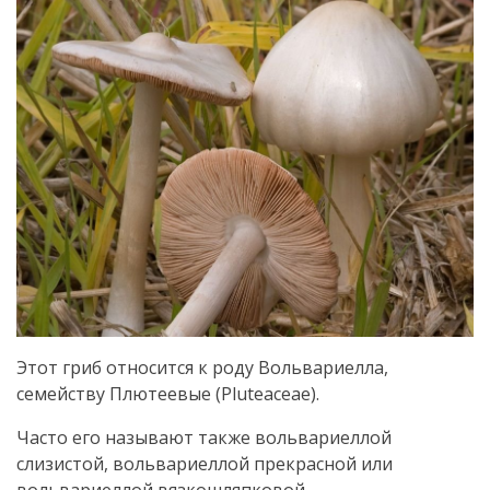
Этот гриб относится к роду Вольвариелла,
семейству Плютеевые (Pluteaceae).
Часто его называют также вольвариеллой
слизистой, вольвариеллой прекрасной или
вольвариеллой вязкошляпковой.