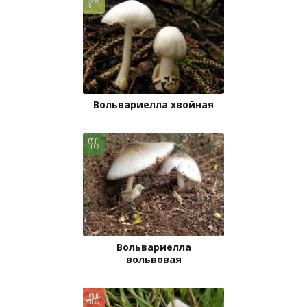
Вольвариелла хвойная
Вольвариелла
вольвовая