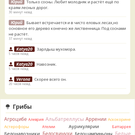
Юрий
Только сосны. Любит молодняк и растёт ещё по
краям лесных дорог.
30 минут назад
Юрий
Бывает встречается и в чисто еловых лесах,но
основное его дерево конечно же лиственница. Под соснами
не растёт.
37 минут назад
Katya20
Зарлдыш мухомора.
5 часов назад
Katya20
Навозник.
5 часов назад
Verona
Скорее всего он.
20 часов назад
Verona
Что-то из рядовок. Цвета на фото вряд ли
переданы правильно.
20 часов назад
Грибы
Verona
Рядовка мыльная, судя по пластинкам.
Альбатреллусы
Агроцибе
Аррении
Аскокорине
Алеврия
Правильно сделали, что не взяли.
20 часов назад
Аурикулярии
Астерофоры
Ателии
Баттаррея
Белые
Белосвинухи
Белонавозники
Белошампиньоны