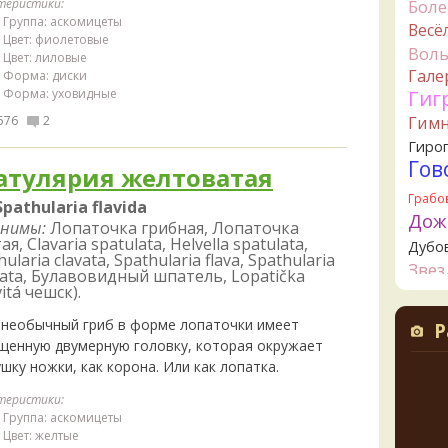
Бол
теристики:
свари
Группа: аскомицеты
Весё
начин
Цвет: фиолетовые
Вол
3 часа н
Цвет: лиловые
Гале
Форма: диски
К
Гиг
Форма: уховидные
увере
Гим
576
2
но це
немно
Гиро
опушк
Гов
атулярия желтоватая
вообщ
Грабо
края 
Spathularia flavida
3 часа н
Дож
нимы:
Лопаточка грибная, Лопаточка
я, Clavaria spatulata, Helvella spatulata,
Дубо
К
ularia clavata, Spathularia flava, Spathularia
Зве
шампи
pata, Булавовидный шпатель, Lopatička
очень
itá чешск).
Канта
красн
Кол
 необычный гриб в форме лопаточки имеет
ненад
Р
Креп
быстр
щенную двумерную головку, которая окружает
3 часа н
Кудо
шку ножки, как корона. Или как лопатка.
Лио
Ta
теристики:
Ложн
Группа: аскомицеты
4 часа н
опят
Цвет: желтые