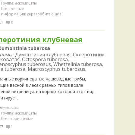
Группа: аскомицеты
Цвет: желтые
Информация: деревообитающие
61
0
леротиния клубневая
Dumontinia tuberosa
нимы:
Думонтиния клубневая, Склеротиния
оватая, Octospora tuberosa,
noscyphus tuberosus, Whetzelinia tuberosa,
za tuberosa, Macroscyphus tuberosus.
рачные коричневатые чашевидные грибы,
ущие весной в лесах разных типов возле
лений ветреницы, на корнях которой этот вид
зитирует.
теристики:
Группа: аскомицеты
Цвет: коричневые
97
1