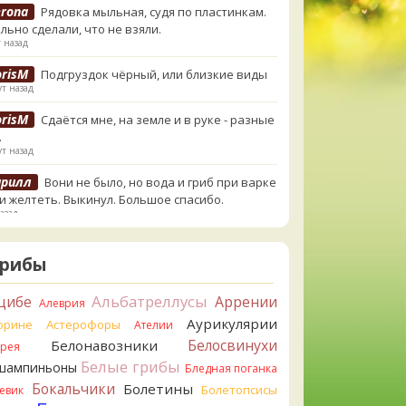
erona
Рядовка мыльная, судя по пластинкам.
льно сделали, что не взяли.
 назад
orisM
Подгруздок чёрный, или близкие виды
т назад
orisM
Сдаётся мне, на земле и в руке - разные
.
т назад
ирилл
Вони не было, но вода и гриб при варке
и желтеть. Выкинул. Большое спасибо.
азад
ирилл
Спасибо.
азад
Грибы
tiana_A
Да. Но они не все безоговорочно
Альбатреллусы
цибе
Аррении
Алеврия
бны.
азад
Аурикулярии
орине
Астерофоры
Ателии
Белосвинухи
Белонавозники
ррея
tiana_A
В следующий раз вырвите его
Белые грибы
шампиньоны
Бледная поганка
ом и разрежьте ножку вертикально. Именно
кально. Пожелтение у самого основания -
Бокальчики
Болетины
Болетопсисы
евик
т, Ш. Желтокожий, ядовит. Иногда полезно гриб