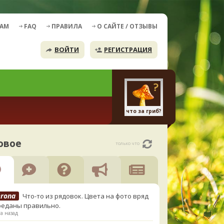
ДАМ
FAQ
ПРАВИЛА
О САЙТЕ / ОТЗЫВЫ
ВОЙТИ
РЕГИСТРАЦИЯ
что за гриб?
овое
только что
erona
Что-то из рядовок. Цвета на фото вряд
реданы правильно.
а назад