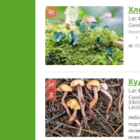
Хл
Lat:
Сино
Харак
33
Ку
Lat:
Сино
Vibri
Leoti
Небо
подст
леса
ножк