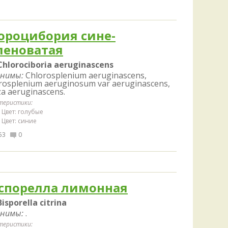
Удем
Фелл
Церат
ороцибория сине-
гри
леноватая
Ша
Chlorociboria aeruginascens
Шишк
нимы:
Chlorosplenium aeruginascens,
rosplenium aeruginosum var aeruginascens,
za aeruginascens.
теристики:
Цвет: голубые
Цвет: синие
53
0
спорелла лимонная
Bisporella citrina
нимы:
.
теристики: