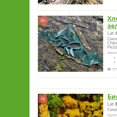
Хл
зе
Lat:
Сино
Chlo
Pezi
Харак
51
Би
Lat:
Сино
Харак