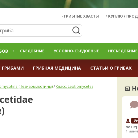
ГРИБНЫЕ ХВАСТЫ
КУПЛЮ / ПРО
БОВ
СЪЕДОБНЫЕ
УСЛОВНО-СЪЕДОБНЫЕ
НЕСЪЕДОБНЫЕ
С ГРИБАМИ
ГРИБНАЯ МЕДИЦИНА
СТАТЬИ О ГРИБАХ
zomycotina (Пезизомикотины)
/
Класс: Leotiomycetes
Н
cetidae
)
V
ли пе
1 минут