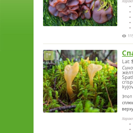
Харак
11
Сп
Lat:
Сино
жёлта
Spath
cris
kyjov
Этот
сплю
верху
Харак