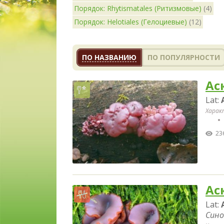
Порядок: Rhytismatales (Ритизмовые)
(4)
Порядок: Helotiales (Гелоциевые)
(12)
ПО НАЗВАНИЮ
ПО ПОПУЛЯРНОСТИ
Ас
Lat:
Харак
23
Ас
Lat:
Сино