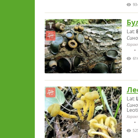
93
Бу
Lat:
Сино
Харак
61
Ле
Lat:
Сино
Leoti
Харак
52