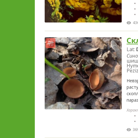
43
Ск
Lat:
Сино
шишк
Hyme
Pezi
Невз
раст
скоп
пара
Харак
36