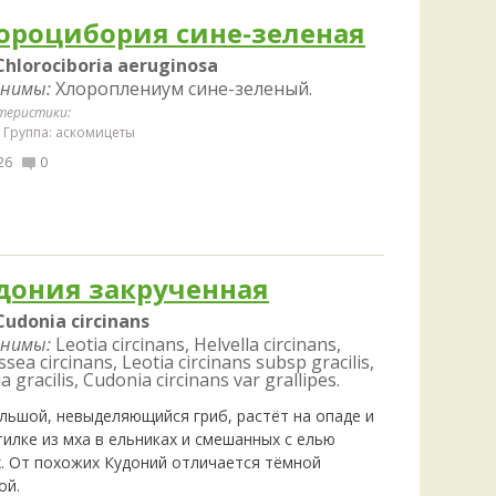
ороцибория сине-зеленая
Chlorociboria aeruginosa
нимы:
Хлороплениум сине-зеленый.
теристики:
Группа: аскомицеты
26
0
дония закрученная
Cudonia circinans
нимы:
Leotia circinans, Helvella circinans,
ssea circinans, Leotia circinans subsp gracilis,
a gracilis, Cudonia circinans var grallipes.
льшой, невыделяющийся гриб, растёт на опаде и
илке из мха в ельниках и смешанных с елью
х. От похожих Кудоний отличается тёмной
ой.