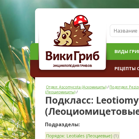
ВИДЫ ГРИ
РЕЦЕПТЫ 
Отдел: Ascomycota (Аскомицеты)
/
Подотдел: Pezi
(Леоциомицеты)
/
Подкласс: Leotiomy
(Леоциомицетовые
Подразделы:
Порядок: Leotiales (Леоциевые)
(1)