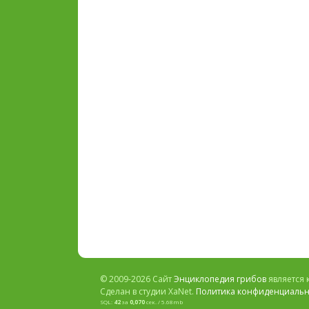
© 2009-2026 Сайт
Энциклопедия грибов
является 
Сделан в студии XaNet.
Политика конфиденциальн
SQL:
42
за
0,070
сек. / 5.68mb