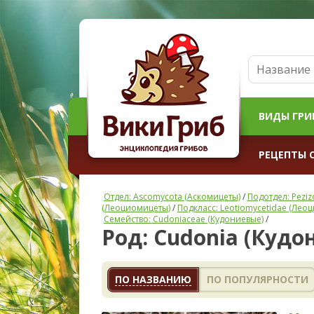
ВИДЫ ГРИ
РЕЦЕПТЫ 
Отдел: Ascomycota (Аскомицеты)
/
Подотдел: Pezi
(Леоциомицеты)
/
Подкласс: Leotiomycetidae (Лео
Семейство: Cudoniaceae (Кудониевые)
/
Род: Cudonia (Кудо
ПО НАЗВАНИЮ
ПО ПОПУЛЯРНОСТИ