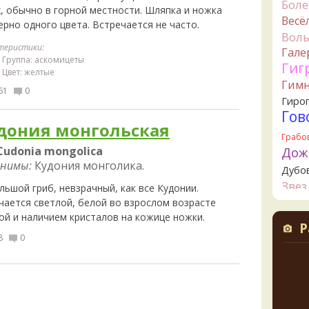
Бол
х, обычно в горной местности. Шляпка и ножка
Мар
Весё
ерно одного цвета. Встречается не часто.
4 часа н
Вол
Ta
теристики:
Гале
Группа: аскомицеты
lentine
Гиг
4 часа н
Цвет: желтые
Гим
61
0
B
Гиро
вид г
Гов
никто 
дония монгольская
8 часов 
Грабо
Cudonia mongolica
Дож
B
нимы:
Кудония монголика.
земле
Дубо
12 часо
Зве
ьшой гриб, невзрачный, как все Кудонии.
чается светлой, белой во взрослом возрасте
К
Канта
12 часо
Кол
ой и наличием кристалов на кожице ножки.
Р
Креп
Алек
8
0
всего
Кудо
12 часо
Лио
Ложн
B
наибо
опят