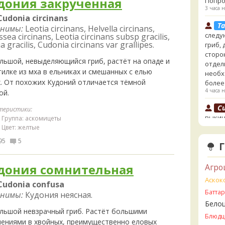
дония закрученная
Попро
3 часа н
Cudonia circinans
Ta
нимы:
Leotia circinans, Helvella circinans,
следу
ssea circinans, Leotia circinans subsp gracilis,
a gracilis, Cudonia circinans var grallipes.
гриб,
сторо
льшой, невыделяющийся гриб, растёт на опаде и
отдел
илке из мха в ельниках и смешанных с елью
необх
х. От похожих Кудоний отличается тёмной
более
4 часа н
ой.
Cu
теристики:
выкин
Группа: аскомицеты
говор
Цвет: желтые
4 часа н
95
5
Ta
- хоть
дония сомнительная
Агро
сайте
Аскок
несъе
Cudonia confusa
минда
Батта
нимы:
Кудония неясная.
Бледн
Бело
земли
льшой невзрачный гриб. Растёт большими
Блюдц
4 часа н
лениями в хвойных, преимущественно еловых