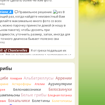
буйте сделать более чёткие фото.
азад
tiana_A
Правильное решение.
В
ющий раз, когда найдёте неизвестный Вам
 делайте максимально много фото со всех
н, можно парочку принести домой (я ношу в
ьном пакете), чтобы доснять при
одимости, уточнить размер, запах, иногда для
 точного диагноза бывает полезно сва
азад
lt of Chanterelles
Я от греха подальше их
ул. Для не знающего человека эксперименты с
ушками, наверное, плохая идея.
азад
Грибы
tiana_A
Говорушек в этой цветовой гамме
 пруд пруди, и далеко не все описаны на этом
Альбатреллусы
цибе
Аррении
Алеврия
. И большинство из них как минимум
Аурикулярии
орине
Астерофоры
Ателии
добны. Ворончатая должна слабо пахнуть
лём. Из похожих есть, скажем, Желобчатая и
Белосвинухи
Белонавозники
ррея
оокрашенная. Росли не не древесине, так? Из
Белые грибы
шампиньоны
Бледная поганка
 или из подстилки
Бокальчики
Болетины
Болетопсисы
евик
азад