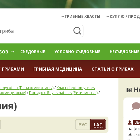
ГРИБНЫЕ ХВАСТЫ
КУПЛЮ / ПРО
БОВ
СЪЕДОБНЫЕ
УСЛОВНО-СЪЕДОБНЫЕ
НЕСЪЕДОБНЫЕ
С ГРИБАМИ
ГРИБНАЯ МЕДИЦИНА
СТАТЬИ О ГРИБАХ
zomycotina (Пезизомикотины)
/
Класс: Leotiomycetes
Н
циомицетовые)
/
Порядок: Rhytismatales (Ритизмовые)
/
ния)
А
РУС
LAT
на фо
обыкн