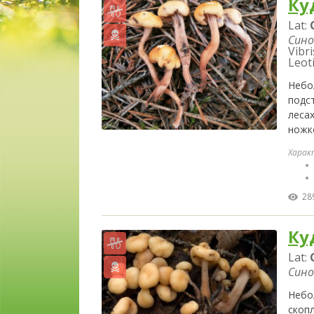
Ку
Lat:
Сино
Vibri
Leoti
Небо
подст
леса
ножк
Харак
28
Ку
Lat:
Сино
Небо
скоп