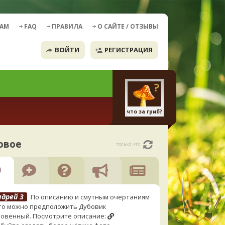
ДАМ
FAQ
ПРАВИЛА
О САЙТЕ / ОТЗЫВЫ
ВОЙТИ
РЕГИСТРАЦИЯ
что за гриб?
овое
только что
ндрей 3
По описанию и смутным очертаниям
то можно предположить Дубовик
овенный. Посмотрите описание: