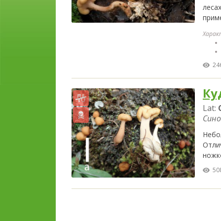
леса
прим
Харак
24
Ку
Lat:
Сино
Небол
Отли
ножк
50