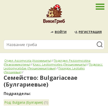
ВОЙТИ
РЕГИСТРАЦИЯ
Отдел: Ascomycota (Аскомицеты)
/
Подотдел: Pezizomycotina
(Пезизомикотины)
/
Класс: Leotiomycetes (Леоциомицеты)
/
Подкласс:
Leotiomycetidae (Леоциомицетовые)
/
Порядок: Leotiales
(Леоциевые)
/
Семейство: Bulgariaceae
(Булгариевые)
Подразделы:
Род: Bulgaria (Булгария)
(1)