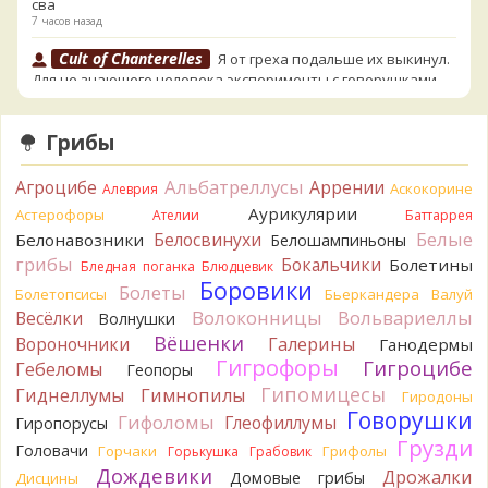
сва
7 часов назад
Cult of Chanterelles
Я от греха подальше их выкинул.
Для не знающего человека эксперименты с говорушками,
наверное, плохая идея.
7 часов назад
Грибы
Tatiana_A
Говорушек в этой цветовой гамме - хоть
пруд пруди, и далеко не все описаны на этом сайте. И
Альбатреллусы
Агроцибе
Аррении
Аскокорине
Алеврия
большинство из них как минимум несъедобны. Ворончатая
Аурикулярии
Астерофоры
Ателии
Баттаррея
должна слабо пахнуть миндалём. Из похожих есть, скажем,
Белые
Желобчатая и Бледноокрашенная. Росли не не древесине,
Белосвинухи
Белонавозники
Белошампиньоны
так? Из земли или из подстилки
грибы
Бокальчики
Болетины
Бледная поганка
Блюдцевик
7 часов назад
Боровики
Болеты
Болетопсисы
Бьеркандера
Валуй
Мария
Хорошо. При срезании синеет.
Волоконницы
Вольвариеллы
Весёлки
Волнушки
7 часов назад
Вёшенки
Вороночники
Галерины
Ганодермы
Гигрофоры
Гигроцибе
Tatiana_A
Гебеломы
Посмотрите Пилолистнички:
lentinellus/
Геопоры
7 часов назад
Гипомицесы
Гиднеллумы
Гимнопилы
Гиродоны
Говорушки
Гифоломы
BorisM
Глеофиллумы
Мария, нереально точно определить вид
Гиропорусы
гриба по таким фото. А в лотерею играть здесь никто не
Грузди
Головачи
Горчаки
Грифолы
Горькушка
Грабовик
станет...
Дождевики
Дрожалки
Домовые грибы
Дисцины
11 часов назад