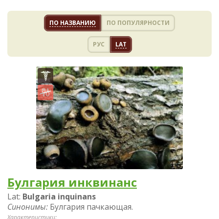
ПО НАЗВАНИЮ
ПО ПОПУЛЯРНОСТИ
РУС
LAT
Булгария инквинанс
Lat:
Bulgaria inquinans
Синонимы:
Булгария пачкающая.
Характеристики: