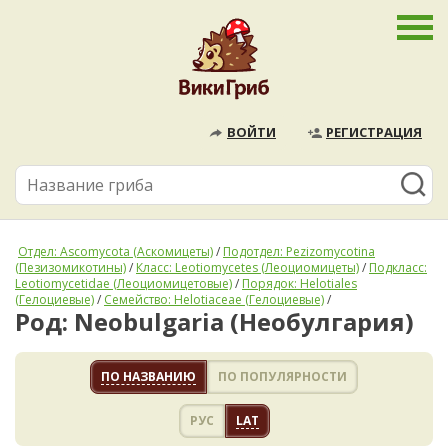
ВОЙТИ
РЕГИСТРАЦИЯ
Отдел: Ascomycota (Аскомицеты)
/
Подотдел: Pezizomycotina
(Пезизомикотины)
/
Класс: Leotiomycetes (Леоциомицеты)
/
Подкласс:
Leotiomycetidae (Леоциомицетовые)
/
Порядок: Helotiales
(Гелоциевые)
/
Семейство: Helotiaceae (Гелоциевые)
/
Род: Neobulgaria (Необулгария)
ПО НАЗВАНИЮ
ПО ПОПУЛЯРНОСТИ
РУС
LAT