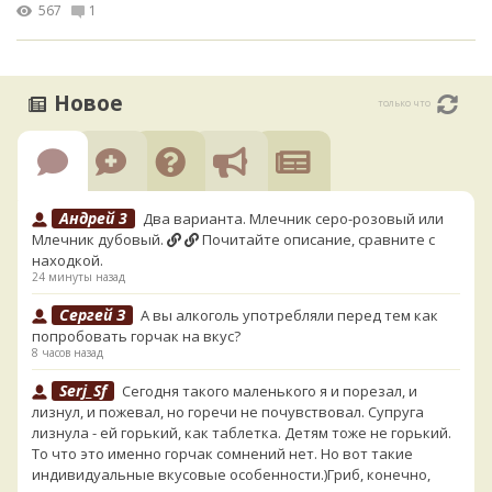
567
1
Новое
только что
Андрей 3
Два варианта. Млечник серо-розовый или
Млечник дубовый.
Почитайте описание, сравните с
находкой.
24 минуты назад
Сергей З
А вы алкоголь употребляли перед тем как
попробовать горчак на вкус?
8 часов назад
Serj_Sf
Сегодня такого маленького я и порезал, и
лизнул, и пожевал, но горечи не почувствовал. Супруга
лизнула - ей горький, как таблетка. Детям тоже не горький.
То что это именно горчак сомнений нет. Но вот такие
индивидуальные вкусовые особенности.)Гриб, конечно,