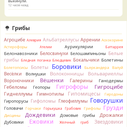
выкинули.
12 часов назад
Verona
Говорушка булавоногая могла бы вырасти...
13 часов назад
Грибы
Misha35
Спасибо!!!
14 часов назад
Альбатреллусы
Агроцибе
Аррении
Аскокорине
Алеврия
BorisM
Вот как раз зонтика пестрого там
Аурикулярии
Астерофоры
Ателии
Баттаррея
точно нет! P.S. Вячеслав, мы ждём ваших подтверждений
Белые
Белосвинухи
Белонавозники
Белошампиньоны
насчёт того, что на разных фото не один и тот же гриб. Они
грибы
Бокальчики
и по виду разные, а не просто разные экземпляры. Но
Болетины
Бледная поганка
Блюдцевик
хорошо было бы упорядочить это с вашим участием.
Боровики
Болеты
Болетопсисы
Бьеркандера
Валуй
Разные грибы нужно разнести по разным вопросам!
Волоконницы
Вольвариеллы
Весёлки
Волнушки
14 часов назад
Вёшенки
Вороночники
Галерины
Ганодермы
BorisM
Однозначно польский!
Гигрофоры
Гигроцибе
Гебеломы
Геопоры
14 часов назад
Гипомицесы
Гиднеллумы
Гимнопилы
Гиродоны
BorisM
Николай, дайте уточнение насчёт изменения
Говорушки
Гифоломы
Глеофиллумы
Гиропорусы
цвета гриба на срезе. Без этой информации до конца
Грузди
Головачи
Горчаки
Грифолы
Горькушка
Грабовик
сложно выбрать между жёлтым и собачьим груздями!
Дождевики
20 часов назад
Дрожалки
Домовые грибы
Дисцины
Ежовики
Звездовики
Дубовики
Жёлчный гриб
BorisM
Очевидный подберезовик!