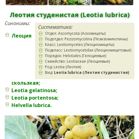
Леотия студенистая (Leotia lubrica)
Синонимы:
Систематика:
Отдел: Ascomycota (Аскомицеты)
Леоция
Подотдел: Pezizomycotina (Пезизомикотины)
Класс: Leotiomycetes (Леоциомицеты)
Подкласс: Leotiomycetidae (Леоциомицетовые)
Порядок: Helotiales (Гелоциевые)
Семейство: Leotiaceae (Леоциевые)
Род: Leotia (Леотия)
Вид:
Leotia lubrica (Леотия студенистая)
скользкая;
Leotia gelatinosa;
Leotia portentosa;
Helvella lubrica.