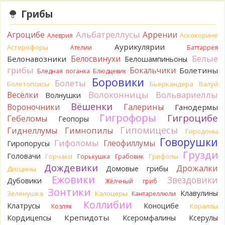
Грибы
Serj_Sf
Сегодня такого маленького я и порезал, и
лизнул, и пожевал, но горечи не почувствовал. Супруга
Альбатреллусы
Агроцибе
Аррении
лизнула - ей горький, как таблетка. Детям тоже не горький.
Аскокорине
Алеврия
То что это именно горчак сомнений нет. Но вот такие
Аурикулярии
Астерофоры
Ателии
Баттаррея
индивидуальные вкусовые особенности.)Гриб, конечно,
Белые
Белосвинухи
Белонавозники
Белошампиньоны
выкинули.
грибы
Бокальчики
Болетины
Бледная поганка
Блюдцевик
16 часов назад
Боровики
Болеты
Болетопсисы
Бьеркандера
Валуй
Verona
Говорушка булавоногая могла бы вырасти...
Волоконницы
Вольвариеллы
Весёлки
Волнушки
17 часов назад
Вёшенки
Вороночники
Галерины
Ганодермы
Misha35
Спасибо!!!
Гигрофоры
Гигроцибе
Гебеломы
Геопоры
17 часов назад
Гипомицесы
Гиднеллумы
Гимнопилы
Гиродоны
BorisM
Вот как раз зонтика пестрого там
Говорушки
Гифоломы
Глеофиллумы
Гиропорусы
точно нет! P.S. Вячеслав, мы ждём ваших подтверждений
Грузди
Головачи
Горчаки
Грифолы
Горькушка
Грабовик
насчёт того, что на разных фото не один и тот же гриб. Они
Дождевики
Дрожалки
Домовые грибы
Дисцины
и по виду разные, а не просто разные экземпляры. Но
Ежовики
Звездовики
хорошо было бы упорядочить это с вашим участием.
Дубовики
Жёлчный гриб
Разные грибы нужно разнести по разным вопросам!
Зонтики
Клавулины
Зеленушка
Калоцеры
Кантареллюли
18 часов назад
Коллибии
Клатрусы
Коноцибе
Кораллы
Козляк
BorisM
Однозначно польский!
Крепидоты
Кордицепсы
Ксеромфалины
Ксерулы
18 часов назад