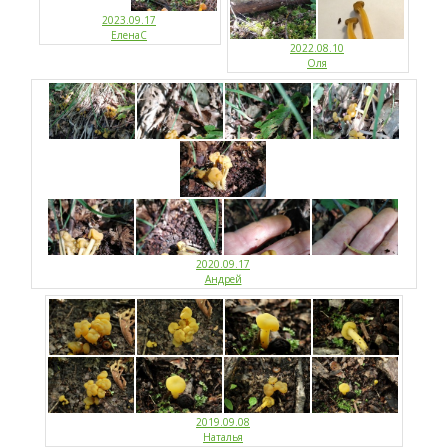
2023.09.17
ЕленаС
2022.08.10
Оля
2020.09.17
Андрей
2019.09.08
Наталья