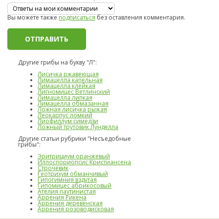
Вы можете также
подписаться
без оставления комментария.
Другие грибы на букву "Л":
Лисичка ржавеющая
Лимацелла капельная
Лимацелла клейкая
Лигномицес Ветлинский
Лимацелла липкая
Лимацелла обмазанная
Ложная лисичка рыжая
Леокарпус ломкий
Лиофиллум симедзи
Ложный трутовик Лунделла
Другие статьи рубрики "Несъедобные
грибы":
Эритрициум оранжевый
Иллоспориопсис Кристиансена
Строчевик
Геотрихум обманчивый
Гипогимния вздутая
Гипомицес абрикосовый
Ателия паутинистая
Аррения Рикена
Аррения деревенская
Аррения розоводисковая