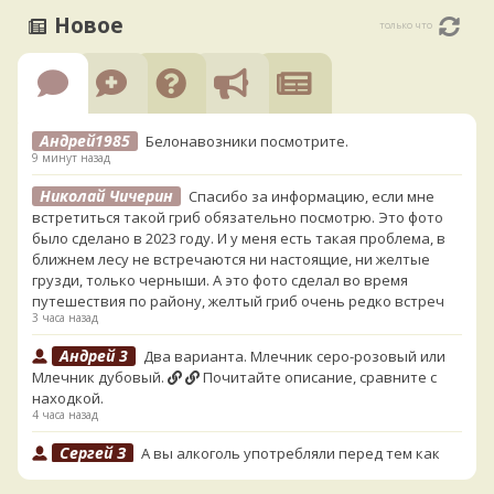
Новое
только что
Андрей1985
Белонавозники посмотрите.
9 минут назад
Николай Чичерин
Спасибо за информацию, если мне
встретиться такой гриб обязательно посмотрю. Это фото
было сделано в 2023 году. И у меня есть такая проблема, в
ближнем лесу не встречаются ни настоящие, ни желтые
грузди, только черныши. А это фото сделал во время
путешествия по району, желтый гриб очень редко встреч
3 часа назад
Андрей 3
Два варианта. Млечник серо-розовый или
Млечник дубовый.
Почитайте описание, сравните с
находкой.
4 часа назад
Сергей З
А вы алкоголь употребляли перед тем как
попробовать горчак на вкус?
12 часов назад