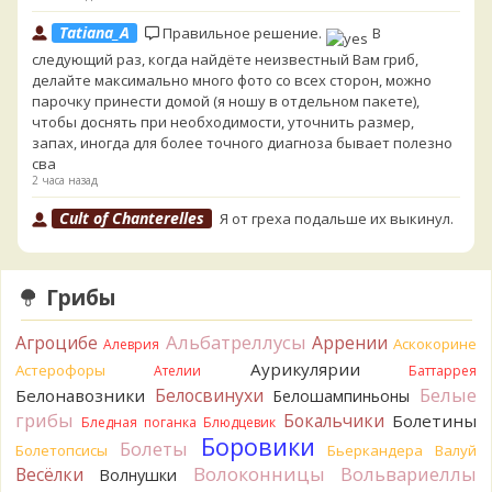
Tatiana_A
Правильное решение.
В
следующий раз, когда найдёте неизвестный Вам гриб,
делайте максимально много фото со всех сторон, можно
парочку принести домой (я ношу в отдельном пакете),
чтобы доснять при необходимости, уточнить размер,
запах, иногда для более точного диагноза бывает полезно
сва
2 часа назад
Cult of Chanterelles
Я от греха подальше их выкинул.
Для не знающего человека эксперименты с говорушками,
наверное, плохая идея.
2 часа назад
Грибы
Tatiana_A
Говорушек в этой цветовой гамме - хоть
пруд пруди, и далеко не все описаны на этом сайте. И
Альбатреллусы
Агроцибе
Аррении
Аскокорине
Алеврия
большинство из них как минимум несъедобны. Ворончатая
Аурикулярии
Астерофоры
Ателии
Баттаррея
должна слабо пахнуть миндалём. Из похожих есть, скажем,
Белые
Белосвинухи
Белонавозники
Белошампиньоны
Желобчатая и Бледноокрашенная. Росли не не древесине,
грибы
Бокальчики
Болетины
так? Из земли или из подстилки
Бледная поганка
Блюдцевик
2 часа назад
Боровики
Болеты
Болетопсисы
Бьеркандера
Валуй
Волоконницы
Вольвариеллы
Весёлки
Мария
Волнушки
Хорошо. При срезании синеет.
2 часа назад