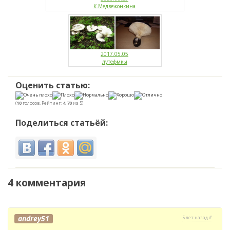
К.Медвежонкина
2017.05.05
лутефмкы
Оценить статью:
(
10
голосов, Рейтинг:
4,70
из 5)
Поделиться статьёй:
4 комментария
andrey51
5 лет назад #