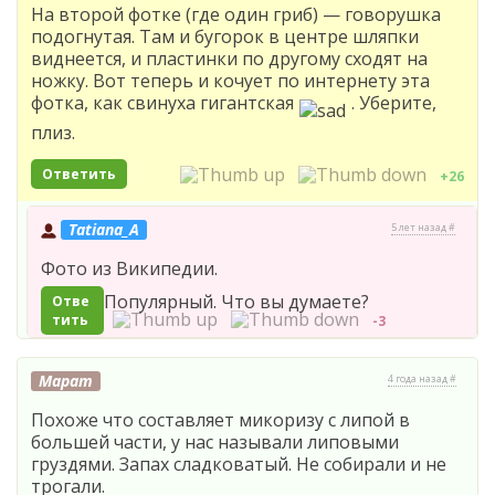
На второй фотке (где один гриб) — говорушка
подогнутая. Там и бугорок в центре шляпки
виднеется, и пластинки по другому сходят на
ножку. Вот теперь и кочует по интернету эта
фотка, как свинуха гигантская
. Уберите,
плиз.
Ответить
+26
Tatiana_A
5 лет назад #
Фото из Википедии.
Популярный. Что вы думаете?
Отве
тить
-3
Марат
4 года назад #
Похоже что составляет микоризу с липой в
большей части, у нас называли липовыми
груздями. Запах сладковатый. Не собирали и не
трогали.