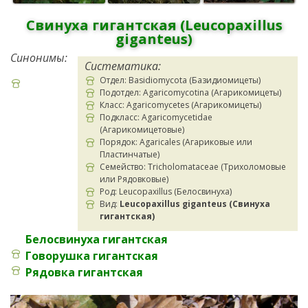
Свинуха гигантская (Leucopaxillus
giganteus)
Синонимы:
Систематика:
Отдел: Basidiomycota (Базидиомицеты)
Подотдел: Agaricomycotina (Агарикомицеты)
Класс: Agaricomycetes (Агарикомицеты)
Подкласс: Agaricomycetidae
(Агарикомицетовые)
Порядок: Agaricales (Агариковые или
Пластинчатые)
Семейство: Tricholomataceae (Трихоломовые
или Рядовковые)
Род: Leucopaxillus (Белосвинуха)
Вид:
Leucopaxillus giganteus (Свинуха
гигантская)
Белосвинуха гигантская
Говорушка гигантская
Рядовка гигантская