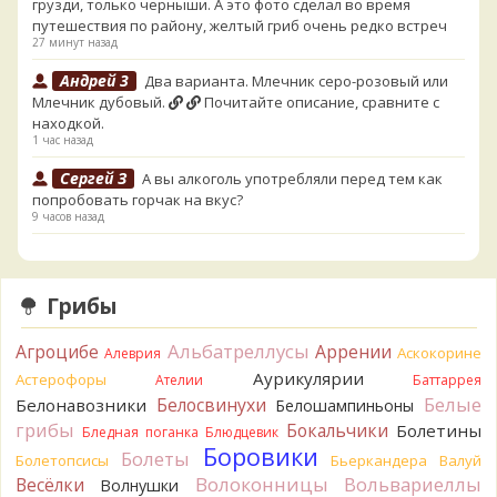
грузди, только черныши. А это фото сделал во время
путешествия по району, желтый гриб очень редко встреч
27 минут назад
Андрей 3
Два варианта. Млечник серо-розовый или
Млечник дубовый.
Почитайте описание, сравните с
находкой.
1 час назад
Сергей З
А вы алкоголь употребляли перед тем как
попробовать горчак на вкус?
9 часов назад
Serj_Sf
Сегодня такого маленького я и порезал, и
лизнул, и пожевал, но горечи не почувствовал. Супруга
лизнула - ей горький, как таблетка. Детям тоже не горький.
Грибы
То что это именно горчак сомнений нет. Но вот такие
индивидуальные вкусовые особенности.)Гриб, конечно,
Альбатреллусы
Агроцибе
Аррении
Аскокорине
Алеврия
выкинули.
Аурикулярии
Астерофоры
13 часов назад
Ателии
Баттаррея
Белые
Белосвинухи
Белонавозники
Белошампиньоны
Verona
Говорушка булавоногая могла бы вырасти...
грибы
Бокальчики
Болетины
Бледная поганка
Блюдцевик
14 часов назад
Боровики
Болеты
Болетопсисы
Бьеркандера
Валуй
Misha35
Спасибо!!!
Волоконницы
Вольвариеллы
Весёлки
Волнушки
15 часов назад