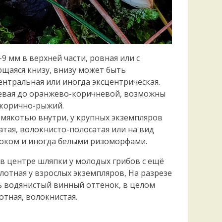
-9 мм в верхней части, ровная или с
щаяся книзу, внизу может быть
нтральная или иногда эксцентрическая.
евая до оранжево-коричневой, возможны
 корично-рыжий.
 мякотью внутри, у крупных экземпляров
тая, волокнисто-полосатая или на вид
локом и иногда белыми ризоморфами.
 в центре шляпки у молодых грибов с ещё
лотная у взрослых экземпляров, На разрезе
 водянистый винный оттенок, в целом
отная, волокнистая.