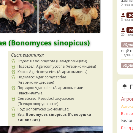
жёлты
2 часа н
B
3 часа н
V
20 часо
я (Bonomyces sinopicus)
Юри
ещё п
Систематика:
1 день 
Отдел: Basidiomycota (Базидиомицеты)
Юри
Подотдел: Agaricomycotina (Агарикомицеты)
лесах
Класс: Agaricomycetes (Агарикомицеты)
листв
Подкласс: Agaricomycetidae
1 день 
(Агарикомицетовые)
Порядок: Agaricales (Агариковые или
K
Пластинчатые)
1 день 
Агро
Семейство: Pseudoclitocybaceae
(Псевдоговорушковые)
K
Аскок
Род: Bonomyces (Бономицес)
1 день 
Батта
Вид:
Bonomyces sinopicus (Говорушка
синопская)
Бело
V
2 дня н
Блюдц