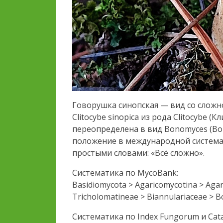
Говорушка синопская — вид со сложн
Clitocybe sinopica из рода Clitocybe 
переопределена в вид Bonomyces (Bonom
положение в международной система
простыми словами: «Всё сложно».
Систематика по MycoBank:
Basidiomycota > Agaricomycotina > Agar
Tricholomatineae > Biannulariaceae > 
Систематика по Index Fungorum и Catal