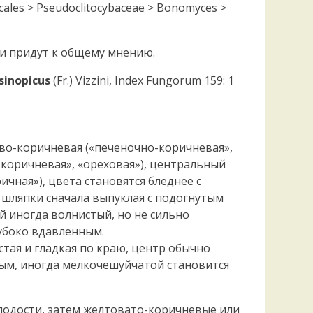
Удем
cales > Pseudoclitocybaceae > Bonomyces >
Фелл
Церат
ги придут к общему мнению.
гри
Ша
inopicus
(Fr.) Vizzini, Index Fungorum 159: 1
Шишк
жево-коричневая («печеночно-коричневая»,
коричневая», «ореховая»), центральный
ичная»), цвета становятся бледнее с
 шляпки сначала выпуклая с подогнутым
ай иногда волнистый, но не сильно
убоко вдавленным.
тая и гладкая по краю, центр обычно
ым, иногда мелкочешуйчатой становится
олодости, затем желтовато-коричневые или