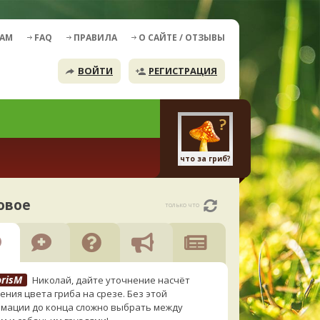
ДАМ
FAQ
ПРАВИЛА
О САЙТЕ / ОТЗЫВЫ
ВОЙТИ
РЕГИСТРАЦИЯ
что за гриб?
овое
только что
orisM
Николай, дайте уточнение насчёт
ения цвета гриба на срезе. Без этой
мации до конца сложно выбрать между