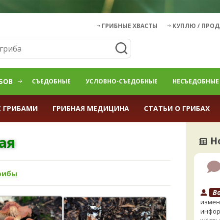
ГРИБНЫЕ ХВАСТЫ
КУПЛЮ / ПРО
БОВ
СЪЕДОБНЫЕ
УСЛОВНО-СЪЕДОБНЫЕ
НЕСЪЕДОБНЫЕ
С ГРИБАМИ
ГРИБНАЯ МЕДИЦИНА
СТАТЬИ О ГРИБАХ
ая
Н
рибы
B
измен
инфор