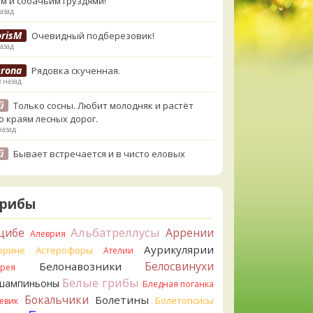
м и собачьим груздями!
азад
orisM
Очевидный подберезовик!
азад
erona
Рядовка скученная.
в назад
й
Только сосны. Любит молодняк и растёт
о краям лесных дорог.
назад
й
Бывает встречается и в чисто еловых
,но основное его дерево конечно же
енница. Под соснами не растёт.
назад
Грибы
atya20
Зарлдыш мухомора.
назад
Альбатреллусы
цибе
Аррении
Алеврия
Аурикулярии
atya20
орине
Астерофоры
Навозник.
Ателии
назад
Белосвинухи
Белонавозники
ррея
Белые грибы
шампиньоны
erona
Бледная поганка
Скорее всего он.
азад
Бокальчики
Болетины
Болетопсисы
евик