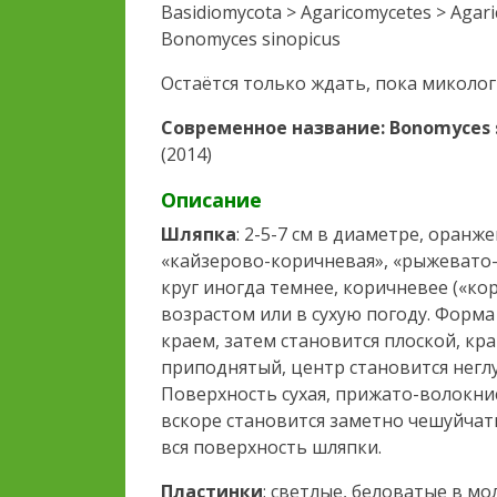
Basidiomycota > Agaricomycetes > Agari
Bonomyces sinopicus
Остаётся только ждать, пока миколо
Современное название: Bonomyces s
(2014)
Описание
Шляпка
: 2-5-7 см в диаметре, оран
«кайзерово-коричневая», «рыжевато-
круг иногда темнее, коричневее («кор
возрастом или в сухую погоду. Форма
краем, затем становится плоской, кр
приподнятый, центр становится негл
Поверхность сухая, прижато-волокнис
вскоре становится заметно чешуйчат
вся поверхность шляпки.
Пластинки
: светлые, беловатые в м