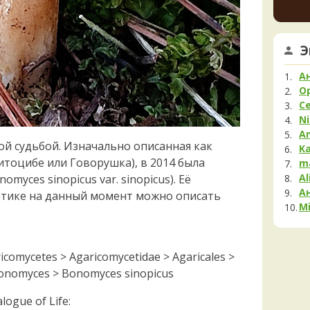
Мела
Мок
Му
Э
Нег
Опя
А
Па
O
С
Пец
Ni
Пило
A
Подг
ой судьбой. Изначально описанная как
K
Полё
(Клитоцибе или Говорушка), в 2014 была
m
Al
yces sinopicus var. sinopicus). Её
Пост
А
Рам
тике на данный момент можно описать
Mi
Рог
Сата
Сли
icomycetes > Agaricomycetidae > Agaricales >
Стро
Bonomyces > Bonomyces sinopicus
Сутор
Трам
ogue of Life: