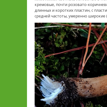
кремовые, почти розовато-коричневы
длинных и коротких пластин, с пласт
средней частоты, умеренно широкие (