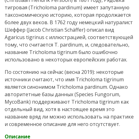
(Christiaan Hendrik Persoon) в 1801 году, Рядовка
тигровая (Tricholoma pardinum) имеет запутанную
таксономическую историю, которая продолжается
более двух веков. В 1762 году немецкий натуралист
Шеффер (Jacob Christian Schäffer) описал вид
Agaricus tigrinus с иллюстрацией, соответствующей
тому, что считается T. pardinum, и, следовательно,
название Tricholoma tigrinum было ошибочно
использовано в некоторых европейских работах.
По состоянию на сейчас (весна 2019): некоторые
источники считают, что имя Tricholoma tigrinum
является синонимом Tricholoma pardinum. Однако
авторитетные базы данных (Species Fungorum,
MycoBank) поддерживают Tricholoma tigrinum как
отдельный вид, хотя в настоящее время это
название вряд ли можно использовать на практике
и современное описание для него отсутствует.
Описание