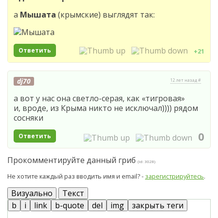
а
Мышата
(крымские) выглядят так:
Ответить
+21
dj70
12 лет назад #
а вот у нас она светло-серая, как «тигровая»
и, вроде, из Крыма никто не исключал)))) рядом
сосняки
0
Ответить
Прокомментируйте данный гриб
(id: 3028)
Не хотите каждый раз вводить имя и email? -
зарегистрируйтесь
.
Визуально
Текст