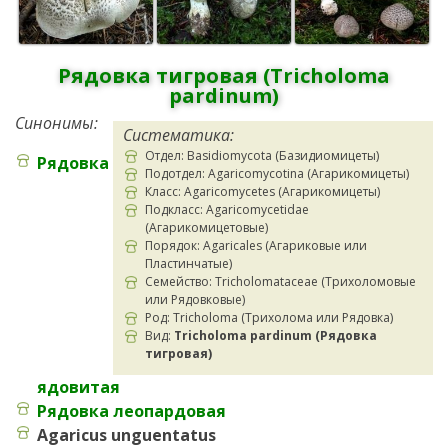
Рядовка тигровая (Tricholoma
pardinum)
Синонимы:
Систематика:
Отдел: Basidiomycota (Базидиомицеты)
Рядовка
Подотдел: Agaricomycotina (Агарикомицеты)
Класс: Agaricomycetes (Агарикомицеты)
Подкласс: Agaricomycetidae
(Агарикомицетовые)
Порядок: Agaricales (Агариковые или
Пластинчатые)
Семейство: Tricholomataceae (Трихоломовые
или Рядовковые)
Род: Tricholoma (Трихолома или Рядовка)
Вид:
Tricholoma pardinum (Рядовка
тигровая)
ядовитая
Рядовка леопардовая
Agaricus unguentatus