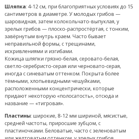
Шляпка
: 4-12 см, при благоприятных условиях до 15
сантиметров в диаметре. У молодых грибов —
шаровидная, затем колокольчато-выпуклая, у
зрелых грибов — плоско-распростёртая, с тонким,
завёрнутым внутрь краем. Часто бывает
неправильной формы, с трещинами,
искривлениями и изгибами.
Кожица шляпки грязно-белая, серовато-белая,
светло-серебристо-серая или черновато-серая,
иногда с синеватым оттенком. Покрыта более
тёмными, хлопьевидными чешуйками,
расположенными концентрически, которые
придают некоторую «полосатость», отсюда и
название — «тигровая».
Пластины
: широкие, 8-12 мм шириной, мясистые,
средней частоты, приросшие зубцом, с
пластиночками. Беловатые, часто с зеленоватым
или желтоватым оттенком, у зрелых грибов