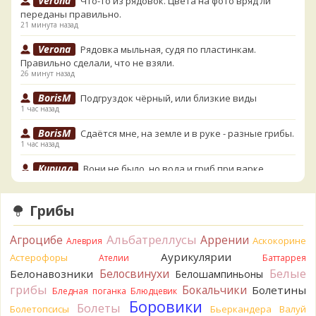
Verona
Что-то из рядовок. Цвета на фото вряд ли
переданы правильно.
21 минута назад
Verona
Рядовка мыльная, судя по пластинкам.
Правильно сделали, что не взяли.
26 минут назад
BorisM
Подгруздок чёрный, или близкие виды
1 час назад
BorisM
Сдаётся мне, на земле и в руке - разные грибы.
1 час назад
Кирилл
Вони не было, но вода и гриб при варке
начали желтеть. Выкинул. Большое спасибо.
3 часа назад
Грибы
Кирилл
Спасибо.
3 часа назад
Альбатреллусы
Агроцибе
Аррении
Аскокорине
Алеврия
Tatiana_A
Да. Но они не все безоговорочно
Аурикулярии
Астерофоры
Ателии
Баттаррея
съедобны.
Белые
Белосвинухи
Белонавозники
Белошампиньоны
3 часа назад
грибы
Бокальчики
Болетины
Бледная поганка
Блюдцевик
Tatiana_A
В следующий раз вырвите его целиком и
Боровики
Болеты
Болетопсисы
Бьеркандера
Валуй
разрежьте ножку вертикально. Именно вертикально.