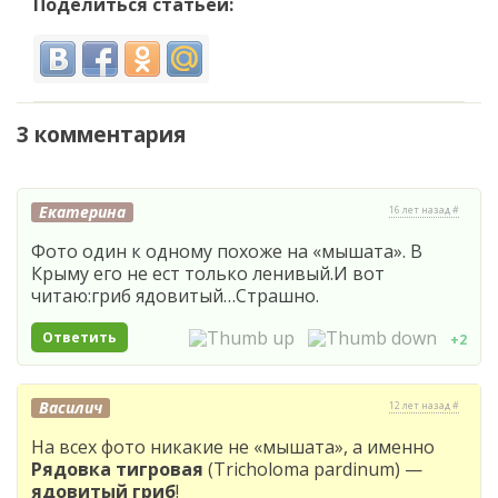
Поделиться статьёй:
3 комментария
Екатерина
16 лет назад #
Фото один к одному похоже на «мышата». В
Крыму его не ест только ленивый.И вот
читаю:гриб ядовитый…Страшно.
Ответить
+2
Василич
12 лет назад #
На всех фото никакие не «мышата», а именно
Рядовка тигровая
(Tricholoma pardinum) —
ядовитый гриб
!