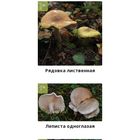
Рядовка лиственная
Леписта одноглазая