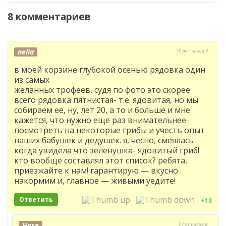
8 комментариев
nelia
10 лет назад #
в моей корзине глубокой осенью рядовка один
из самых
желанных трофеев, судя по фото это скорее
всего рядовка пятнистая- т.е. ядовитая, но мы
собираем ее, ну, лет 20, а то и больше и мне
кажется, что нужно еще раз внимательнее
посмотреть на некоторые грибы и учесть опыт
наших бабушек и дедушек. я, чесно, смеялась
когда увидела что зеленушка- ядовитый гриб!
кто вообще составлял этот список? ребята,
приезжайте к нам! гарантирую — вкусно
накормим и, главное — живыми уедите!
Ответить
+18
Hase
9 лет назад #