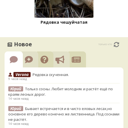
Рядовка чешуйчатая
Новое
только что
Verona
Рядовка скученная.
9 часов назад
Юрий
Только сосны. Любит молодняк и растёт ещё по
краям лесных дорог.
14 часов назад
Юрий
Бывает встречается и в чисто еловых лесах,но
основное его дерево конечно же лиственница. Под соснами
не растёт.
14 часов назад