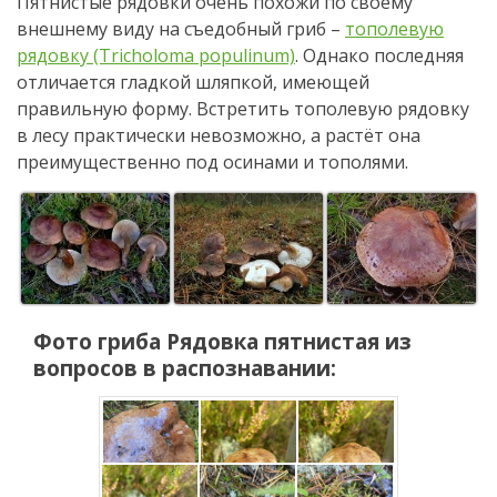
Пятнистые рядовки очень похожи по своему
внешнему виду на съедобный гриб –
тополевую
рядовку (Tricholoma populinum)
. Однако последняя
отличается гладкой шляпкой, имеющей
правильную форму. Встретить тополевую рядовку
в лесу практически невозможно, а растёт она
преимущественно под осинами и тополями.
Фото гриба
Рядовка пятнистая
из
вопросов в распознавании: