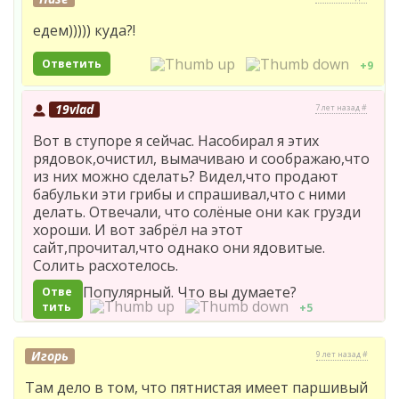
едем))))) куда?!
Ответить
+9
19vlad
7 лет назад #
Вот в ступоре я сейчас. Насобирал я этих
рядовок,очистил, вымачиваю и соображаю,что
из них можно сделать? Видел,что продают
бабульки эти грибы и спрашивал,что с ними
делать. Отвечали, что солёные они как грузди
хороши. И вот забрёл на этот
сайт,прочитал,что однако они ядовитые.
Солить расхотелось.
Популярный. Что вы думаете?
Отве
тить
+5
Игорь
9 лет назад #
Там дело в том, что пятнистая имеет паршивый