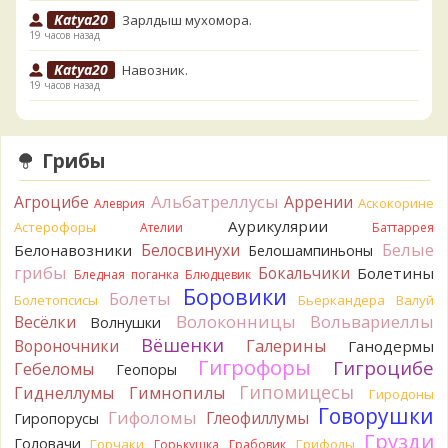
Katya20
Зарлдыш мухомора.
19 часов назад
Katya20
Навозник.
19 часов назад
Verona
Скорее всего он.
1 день назад
Грибы
Verona
Что-то из рядовок. Цвета на фото вряд ли
переданы правильно.
Альбатреллусы
Агроцибе
Аррении
Аскокорине
Алеврия
1 день назад
Аурикулярии
Астерофоры
Ателии
Баттаррея
Verona
Рядовка мыльная, судя по пластинкам.
Белые
Белосвинухи
Белонавозники
Белошампиньоны
Правильно сделали, что не взяли.
грибы
Бокальчики
Болетины
1 день назад
Бледная поганка
Блюдцевик
Боровики
Болеты
Болетопсисы
Бьеркандера
Валуй
BorisM
Подгруздок чёрный, или близкие виды
Волоконницы
Вольвариеллы
Весёлки
Волнушки
1 день назад
Вёшенки
Вороночники
Галерины
Ганодермы
BorisM
Сдаётся мне, на земле и в руке - разные грибы.
Гигрофоры
Гигроцибе
Гебеломы
Геопоры
1 день назад
Гипомицесы
Гиднеллумы
Гимнопилы
Гиродоны
Кирилл
Вони не было, но вода и гриб при варке
Говорушки
Гифоломы
Глеофиллумы
Гиропорусы
начали желтеть. Выкинул. Большое спасибо.
Грузди
Головачи
1 день назад
Горчаки
Грифолы
Горькушка
Грабовик