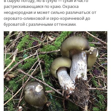
в сырую погоду, но в сухую — сухая и часто
растрескивающаяся по краю. Окраска
неоднородная и может сильно различаться: от
серовато-оливковой и серо-коричневой до
буроватой с различными оттенками.