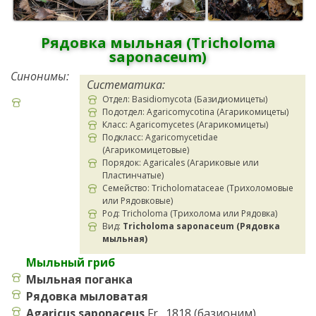
Рядовка мыльная (Tricholoma
saponaceum)
Синонимы:
Систематика:
Отдел: Basidiomycota (Базидиомицеты)
Подотдел: Agaricomycotina (Агарикомицеты)
Класс: Agaricomycetes (Агарикомицеты)
Подкласс: Agaricomycetidae
(Агарикомицетовые)
Порядок: Agaricales (Агариковые или
Пластинчатые)
Семейство: Tricholomataceae (Трихоломовые
или Рядовковые)
Род: Tricholoma (Трихолома или Рядовка)
Вид:
Tricholoma saponaceum (Рядовка
мыльная)
Мыльный гриб
Мыльная поганка
Рядовка мыловатая
Agaricus saponaceus
Fr., 1818 (базионим)