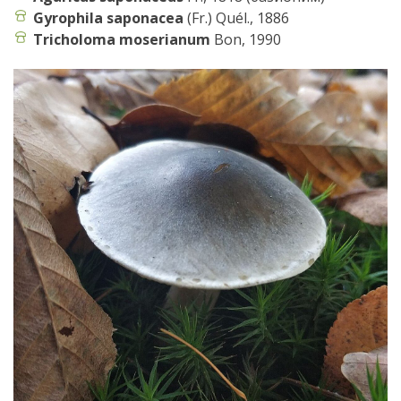
Gyrophila saponacea
(Fr.) Quél., 1886
Tricholoma moserianum
Bon, 1990