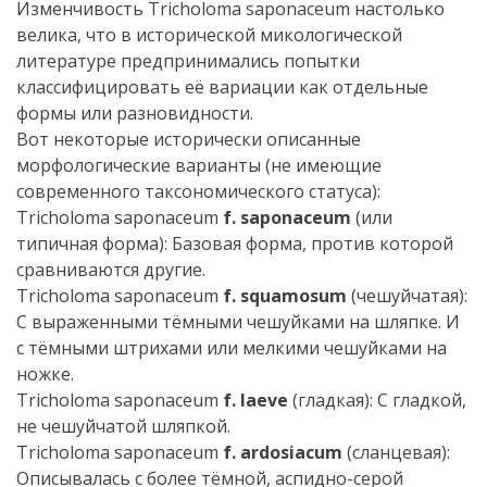
Изменчивость Tricholoma saponaceum настолько
велика, что в исторической микологической
литературе предпринимались попытки
классифицировать её вариации как отдельные
формы или разновидности.
Вот некоторые исторически описанные
морфологические варианты (не имеющие
современного таксономического статуса):
Tricholoma saponaceum
f. saponaceum
(или
типичная форма): Базовая форма, против которой
сравниваются другие.
Tricholoma saponaceum
f. squamosum
(чешуйчатая):
С выраженными тёмными чешуйками на шляпке. И
с тёмными штрихами или мелкими чешуйками на
ножке.
Tricholoma saponaceum
f. laeve
(гладкая): С гладкой,
не чешуйчатой шляпкой.
Tricholoma saponaceum
f. ardosiacum
(сланцевая):
Описывалась с более тёмной, аспидно-серой