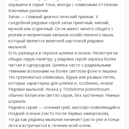
окрашена в серые тона, иногда с оливковым оттенком.
Ключевые различия:
Запах — главный диагностический признак. У
съедобной рядовки серой запах приятный, мягкий,
мучной или огуречный. Он не имеет ничего общего с
резким и неприятным запахом хозяйственного мыла,
который является визитной карточкой рядовки
мыльной.
Есть разница и в окраске шляпки и ножки. Несмотря на
общую серую палитру, у рядовки серой окраска более
чистая и однородная. Шляпка часто с радиальными
тёмными волокнами на более светлом фоне и лишена
тех грязноватых оливковых, бурых или ржавых пятен,
которые характерны для шляпки и, особенно, ножки
Рядовки мыльной. Ножка у Tricholoma portentosum
обычно белая или светло-серая, без хаотичных тёмных
штрихов.
Рядовка серая — осенний гриб, массово появляющийся
поздней осенью (часто после первых заморозков),
тогда как рядовка мыльная начинает расти уже в конце
лета и встречается в течение всей осени.