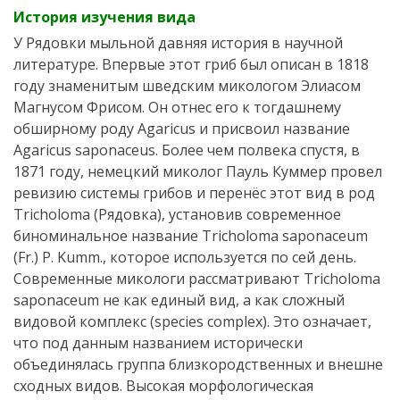
История изучения вида
У Рядовки мыльной давняя история в научной
литературе. Впервые этот гриб был описан в 1818
году знаменитым шведским микологом Элиасом
Магнусом Фрисом. Он отнес его к тогдашнему
обширному роду Agaricus и присвоил название
Agaricus saponaceus. Более чем полвека спустя, в
1871 году, немецкий миколог Пауль Куммер провел
ревизию системы грибов и перенёс этот вид в род
Tricholoma (Рядовка), установив современное
биноминальное название Tricholoma saponaceum
(Fr.) P. Kumm., которое используется по сей день.
Современные микологи рассматривают Tricholoma
saponaceum не как единый вид, а как сложный
видовой комплекс (species complex). Это означает,
что под данным названием исторически
объединялась группа близкородственных и внешне
сходных видов. Высокая морфологическая