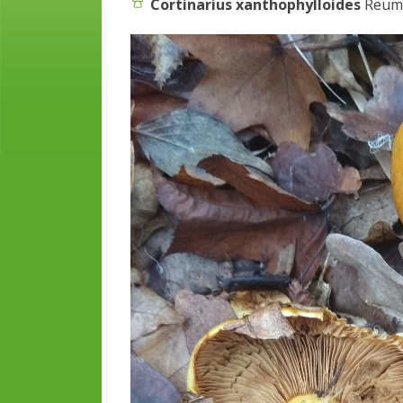
Cortinarius xanthophylloides
Reum