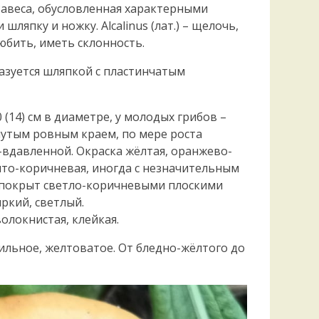
Удем
. Завеса, обусловленная характерными
Фелл
япку и ножку. Alcalinus (лат.) – щелочь,
Церат
 любить, иметь склонность.
гри
Ша
азуется шляпкой с пластинчатым
Шишк
 (14) см в диаметре, у молодых грибов –
утым ровным краем, по мере роста
-вдавленной. Окраска жёлтая, оранжево-
ёлто-коричневая, иногда с незначительным
 покрыт светло-коричневыми плоскими
яркий, светлый.
олокнистая, клейкая.
ильное, желтоватое. От бледно-жёлтого до