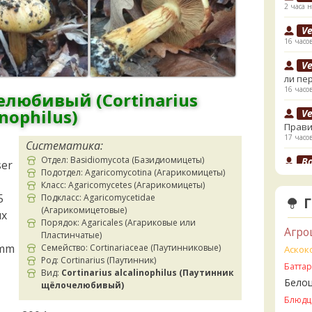
2 часа н
V
16 часо
V
ли пе
16 часо
любивый (Cortinarius
inophilus)
V
Прави
17 часо
Систематика:
Отдел: Basidiomycota (Базидиомицеты)
B
ser
Подотдел: Agaricomycotina (Агарикомицеты)
17 часо
Класс: Agaricomycetes (Агарикомицеты)
B
5
Подкласс: Agaricomycetidae
грибы
(Агарикомицетовые)
x
17 часо
Порядок: Agaricales (Агариковые или
Агро
Пластинчатые)
К
amm
Семейство: Cortinariaceae (Паутинниковые)
Аскок
начал
Род: Cortinarius (Паутинник)
Батта
19 часо
Вид:
Cortinarius alcalinophilus (Паутинник
Бело
щёлочелюбивый)
К
Блюдц
19 часо