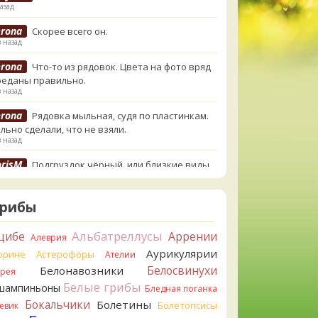
азад
erona
Скорее всего он.
в назад
erona
Что-то из рядовок. Цвета на фото вряд
реданы правильно.
в назад
erona
Рядовка мыльная, судя по пластинкам.
льно сделали, что не взяли.
в назад
orisM
Подгруздок чёрный, или близкие виды
в назад
orisM
Сдаётся мне, на земле и в руке - разные
Грибы
.
в назад
Альбатреллусы
цибе
Аррении
Алеврия
ирилл
Вони не было, но вода и гриб при варке
Аурикулярии
орине
Астерофоры
Ателии
и желтеть. Выкинул. Большое спасибо.
Белосвинухи
Белонавозники
ррея
в назад
Белые грибы
шампиньоны
Бледная поганка
ирилл
Спасибо.
Бокальчики
Болетины
Болетопсисы
евик
в назад