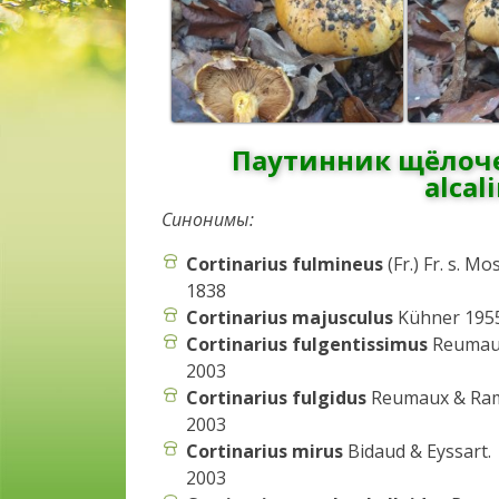
Паутинник щёлоче
alcal
Синонимы:
Cortinarius fulmineus
(Fr.) Fr. s. Mo
1838
Cortinarius majusculus
Kühner 195
Cortinarius fulgentissimus
Reumau
2003
Cortinarius fulgidus
Reumaux & R
2003
Cortinarius mirus
Bidaud & Eyssart.
2003