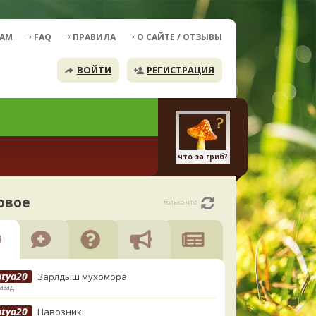
ДАМ
FAQ
ПРАВИЛА
О САЙТЕ / ОТЗЫВЫ
ВОЙТИ
РЕГИСТРАЦИЯ
что за гриб?
овое
только что
atya20
Зарлдыш мухомора.
азад
atya20
Навозник.