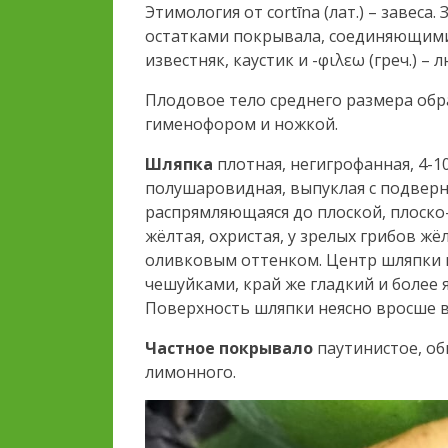
Этимология от cortīna (лат.) – завеса
остатками покрывала, соединяющими шл
известняк, каустик и -φιλεω (греч.) –
Плодовое тело среднего размера обр
гименофором и ножкой.
Шляпка
плотная, негигрофанная, 4-10
полушаровидная, выпуклая с подверн
распрямляющаяся до плоской, плоско
жёлтая, охристая, у зрелых грибов ж
оливковым оттенком. Центр шляпки
чешуйками, край же гладкий и более 
Поверхность шляпки неясно вросше в
Частное покрывало
паутинистое, об
лимонного.