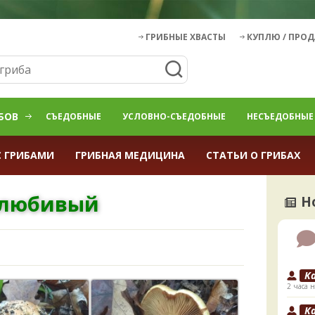
ГРИБНЫЕ ХВАСТЫ
КУПЛЮ / ПРО
БОВ
СЪЕДОБНЫЕ
УСЛОВНО-СЪЕДОБНЫЕ
НЕСЪЕДОБНЫЕ
С ГРИБАМИ
ГРИБНАЯ МЕДИЦИНА
СТАТЬИ О ГРИБАХ
елюбивый
Н
K
2 часа н
K