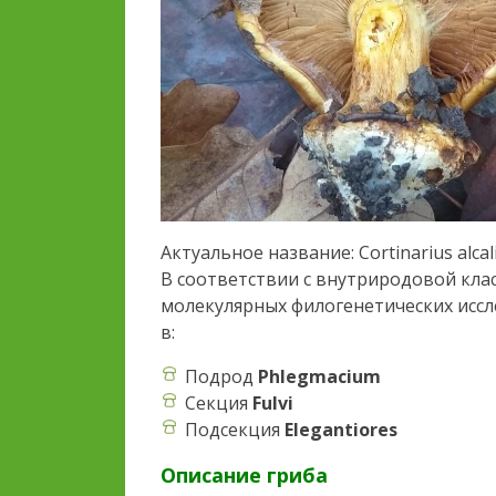
Актуальное название: Cortinarius alcal
В соответствии с внутриродовой кл
молекулярных филогенетических исслед
в:
Подрод
Phlegmacium
Секция
Fulvi
Подсекция
Elegantiores
Описание гриба