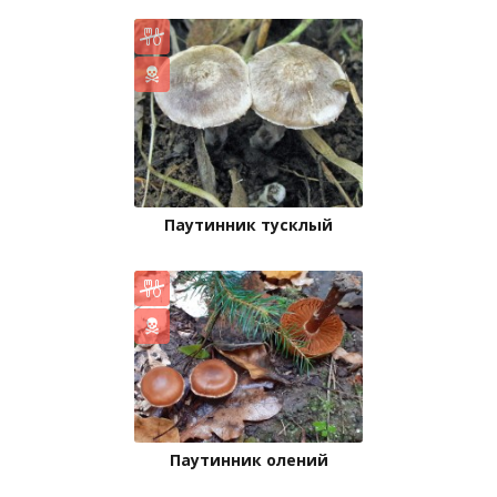
Паутинник тусклый
Паутинник олений