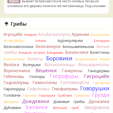
Юрий
Бывает встречается и в чисто еловых лесах,но
основное его дерево конечно же лиственница. Под соснами
не растёт.
1 день назад
Грибы
Katya20
Зарлдыш мухомора.
1 день назад
Альбатреллусы
Агроцибе
Аррении
Аскокорине
Алеврия
Katya20
Навозник.
1 день назад
Аурикулярии
Астерофоры
Ателии
Баттаррея
Белые
Белосвинухи
Белонавозники
Белошампиньоны
Verona
Скорее всего он.
грибы
Бокальчики
Болетины
2 дня назад
Бледная поганка
Блюдцевик
Боровики
Болеты
Болетопсисы
Бьеркандера
Валуй
Verona
Что-то из рядовок. Цвета на фото вряд ли
Волоконницы
Вольвариеллы
Весёлки
Волнушки
переданы правильно.
Вёшенки
Вороночники
2 дня назад
Галерины
Ганодермы
Гигрофоры
Гигроцибе
Гебеломы
Геопоры
Verona
Рядовка мыльная, судя по пластинкам.
Гипомицесы
Гиднеллумы
Гимнопилы
Гиродоны
Правильно сделали, что не взяли.
Говорушки
2 дня назад
Гифоломы
Глеофиллумы
Гиропорусы
Грузди
Головачи
Горчаки
Грифолы
BorisM
Горькушка
Грабовик
Подгруздок чёрный, или близкие виды
2 дня назад
Дождевики
Дрожалки
Домовые грибы
Дисцины
Ежовики
Звездовики
Дубовики
Жёлчный гриб
BorisM
Сдаётся мне, на земле и в руке - разные грибы.
2 дня назад