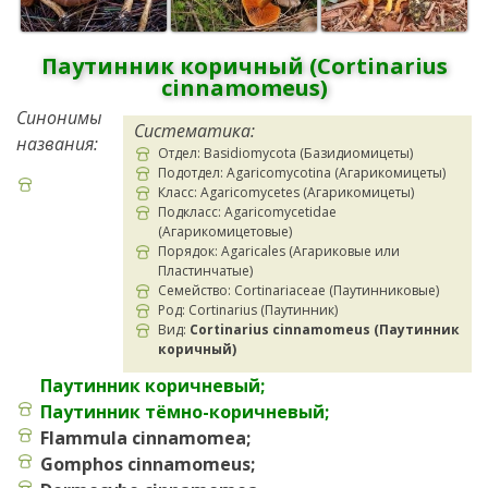
Паутинник коричный (Cortinarius
cinnamomeus)
Синонимы
Систематика:
названия:
Отдел: Basidiomycota (Базидиомицеты)
Подотдел: Agaricomycotina (Агарикомицеты)
Класс: Agaricomycetes (Агарикомицеты)
Подкласс: Agaricomycetidae
(Агарикомицетовые)
Порядок: Agaricales (Агариковые или
Пластинчатые)
Семейство: Cortinariaceae (Паутинниковые)
Род: Cortinarius (Паутинник)
Вид:
Cortinarius cinnamomeus (Паутинник
коричный)
Паутинник коричневый;
Паутинник тёмно-коричневый;
Flammula cinnamomea;
Gomphos cinnamomeus;