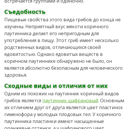
Встречается группами и одиночно.
Съедобность
Пищевые свойства этого вида грибов до конца не
изучены. Неприятный вкус мякоти коричного
паутинника делает его непригодным для
употребления в пищу. Этот гриб имеет несколько
родственных видов, отличающихся своей
ядовитостью. Однако ядовитых веществ в
коричном паутиннике обнаружено не было, он
является абсолютно безопасным для человеческого
здоровья.
Сходные виды и отличия от них
Одним из похожих на паутинник коричный видов
грибов является
паутинник шафрановый
. Основным
их отличием друг от друга является цвет пластинок
гименофора у молодых плодовых тел. У коричного
паутинника пластинки имеют насыщенные
оранжевые оттенки, а у шафранового цвет