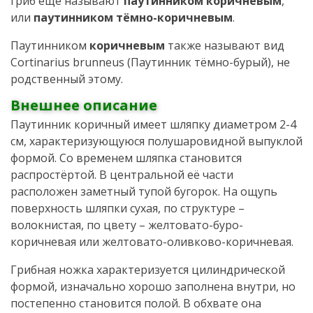
гриб ещё называют
паутинником коричневым
,
или
паутинником тёмно-коричневым
.
Паутинником
коричневым
также называют вид
Cortinarius brunneus (Паутинник тёмно-бурый), не
родственный этому.
Внешнее описание
Паутинник коричный имеет шляпку диаметром 2-4
см, характеризующуюся полушаровидной выпуклой
формой. Со временем шляпка становится
распростёртой. В центральной её части
расположен заметный тупой бугорок. На ощупь
поверхность шляпки сухая, по структуре –
волокнистая, по цвету – желтовато-буро-
коричневая или желтовато-оливково-коричневая.
Грибная ножка характеризуется цилиндрической
формой, изначально хорошо заполнена внутри, но
постепенно становится полой. В обхвате она