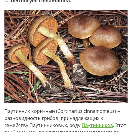
Dermocybe cinnamomea.
Паутинник коричный (Cortinarius cinnamomeus) –
разновидность грибов, принадлежащих к
семейству Паутинниковых, роду
Паутинников
. Этот