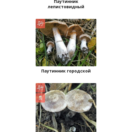
Паутинник
лепистовидный
Паутинник городской