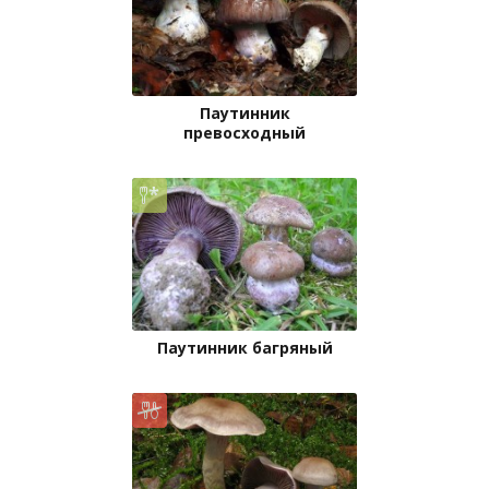
Паутинник
превосходный
Паутинник багряный