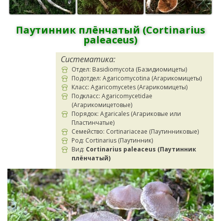
Паутинник плёнчатый (Cortinarius
paleaceus)
Систематика:
Отдел: Basidiomycota (Базидиомицеты)
Подотдел: Agaricomycotina (Агарикомицеты)
Класс: Agaricomycetes (Агарикомицеты)
Подкласс: Agaricomycetidae
(Агарикомицетовые)
Порядок: Agaricales (Агариковые или
Пластинчатые)
Семейство: Cortinariaceae (Паутинниковые)
Род: Cortinarius (Паутинник)
Вид:
Cortinarius paleaceus (Паутинник
плёнчатый)