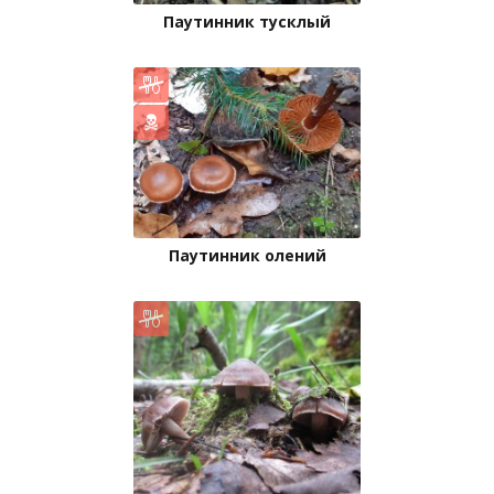
Паутинник тусклый
Паутинник олений