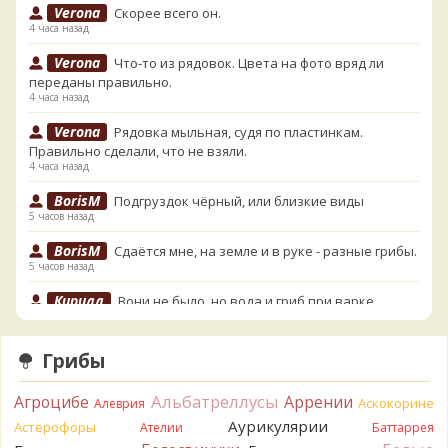
Verona
Скорее всего он.
4 часа назад
Verona
Что-то из рядовок. Цвета на фото вряд ли
переданы правильно.
4 часа назад
Verona
Рядовка мыльная, судя по пластинкам.
Правильно сделали, что не взяли.
4 часа назад
BorisM
Подгруздок чёрный, или близкие виды
5 часов назад
BorisM
Сдаётся мне, на земле и в руке - разные грибы.
5 часов назад
Кирилл
Вони не было, но вода и гриб при варке
начали желтеть. Выкинул. Большое спасибо.
6 часов назад
Грибы
Кирилл
Спасибо.
6 часов назад
Альбатреллусы
Агроцибе
Аррении
Аскокорине
Алеврия
Tatiana_A
Да. Но они не все безоговорочно
Аурикулярии
Астерофоры
Ателии
Баттаррея
съедобны.