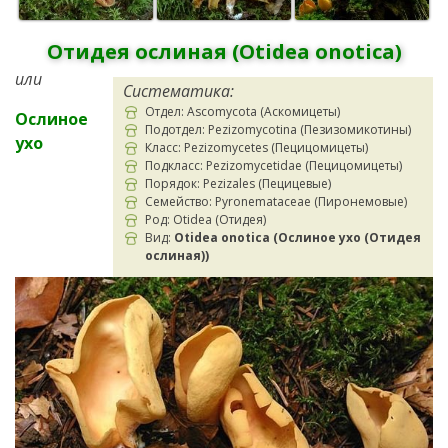
Отидея ослиная (Otidea onotica)
или
Систематика:
Отдел: Ascomycota (Аскомицеты)
Ослиное
Подотдел: Pezizomycotina (Пезизомикотины)
ухо
Класс: Pezizomycetes (Пецицомицеты)
Подкласс: Pezizomycetidae (Пецицомицеты)
Порядок: Pezizales (Пецицевые)
Семейство: Pyronemataceae (Пиронемовые)
Род: Otidea (Отидея)
Вид:
Otidea onotica (Ослиное ухо (Отидея
ослиная))