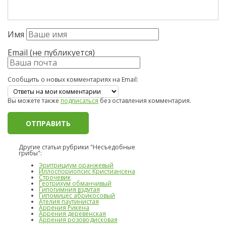
Имя
Email (не публикуется)
Сообщить о новых комментариях на Email:
Вы можете также
подписаться
без оставления комментария.
Другие статьи рубрики "Несъедобные
грибы":
Эритрициум оранжевый
Иллоспориопсис Кристиансена
Строчевик
Геотрихум обманчивый
Гипогимния вздутая
Гипомицес абрикосовый
Ателия паутинистая
Аррения Рикена
Аррения деревенская
Аррения розоводисковая