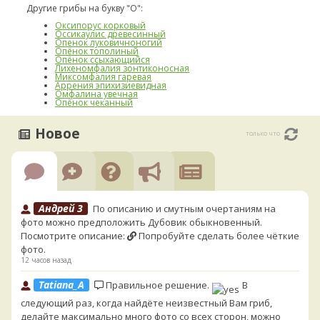
Другие грибы на букву "О":
Оксипорус корковый
Оссикаулис древесинный
Опенок луковичноногий
Опёнок тополиный
Опёнок ссыхающийся
Лихеномфалия зонтиконосная
Миксомфалия гаревая
Аррения эпихизиевидная
Омфалина увечная
Опёнок чеканный
Новое
только что
Андрей 3
По описанию и смутным очертаниям на
фото можно предположить Дубовик обыкновенный.
Посмотрите описание:
Попробуйте сделать более чёткие
фото.
12 часов назад
Tatiana_A
Правильное решение.
В
следующий раз, когда найдёте неизвестный Вам гриб,
делайте максимально много фото со всех сторон, можно