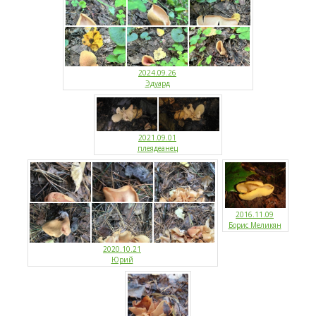
2024.09.26
Эдуард
2021.09.01
плеядеанец
2016.11.09
Борис Меликян
2020.10.21
Юрий