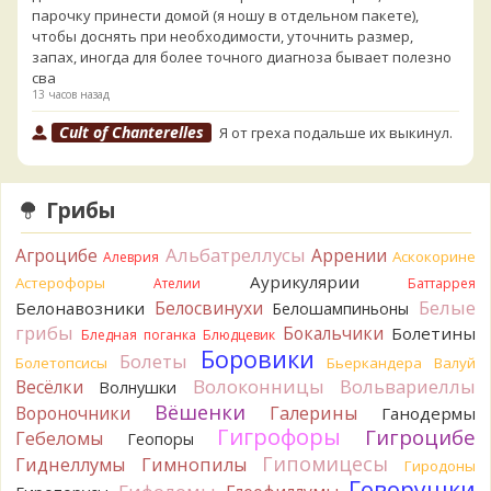
парочку принести домой (я ношу в отдельном пакете),
чтобы доснять при необходимости, уточнить размер,
запах, иногда для более точного диагноза бывает полезно
сва
13 часов назад
Cult of Chanterelles
Я от греха подальше их выкинул.
Для не знающего человека эксперименты с говорушками,
наверное, плохая идея.
13 часов назад
Грибы
Tatiana_A
Говорушек в этой цветовой гамме - хоть
пруд пруди, и далеко не все описаны на этом сайте. И
Альбатреллусы
Агроцибе
Аррении
Аскокорине
Алеврия
большинство из них как минимум несъедобны. Ворончатая
Аурикулярии
Астерофоры
Ателии
Баттаррея
должна слабо пахнуть миндалём. Из похожих есть, скажем,
Белые
Белосвинухи
Белонавозники
Белошампиньоны
Желобчатая и Бледноокрашенная. Росли не не древесине,
грибы
Бокальчики
Болетины
так? Из земли или из подстилки
Бледная поганка
Блюдцевик
13 часов назад
Боровики
Болеты
Болетопсисы
Бьеркандера
Валуй
Волоконницы
Вольвариеллы
Весёлки
Мария
Волнушки
Хорошо. При срезании синеет.
13 часов назад
Вёшенки
Вороночники
Галерины
Ганодермы
Гигрофоры
Гигроцибе
Гебеломы
Геопоры
Tatiana_A
Посмотрите Пилолистнички:
lentinellus/
Гипомицесы
13 часов назад
Гиднеллумы
Гимнопилы
Гиродоны
Говорушки