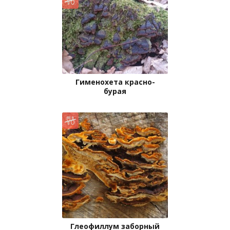
Гименохета красно-
бурая
Глеофиллум заборный