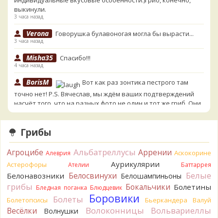
индивидуальные вкусовые особенности.)Гриб, конечно,
выкинули.
3 часа назад
Verona
Говорушка булавоногая могла бы вырасти...
3 часа назад
Misha35
Спасибо!!!
4 часа назад
BorisM
Вот как раз зонтика пестрого там
точно нет! P.S. Вячеслав, мы ждём ваших подтверждений
насчёт того, что на разных фото не один и тот же гриб. Они
и по виду разные, а не просто разные экземпляры. Но
хорошо было бы упорядочить это с вашим участием.
Грибы
Разные грибы нужно разнести по разным вопросам!
4 часа назад
Альбатреллусы
Агроцибе
Аррении
Аскокорине
Алеврия
BorisM
Однозначно польский!
Аурикулярии
4 часа назад
Астерофоры
Ателии
Баттаррея
Белые
Белосвинухи
Белонавозники
Белошампиньоны
BorisM
Николай, дайте уточнение насчёт изменения
грибы
Бокальчики
Болетины
Бледная поганка
Блюдцевик
цвета гриба на срезе. Без этой информации до конца
Боровики
Болеты
сложно выбрать между жёлтым и собачьим груздями!
Болетопсисы
Бьеркандера
Валуй
11 часов назад
Волоконницы
Вольвариеллы
Весёлки
Волнушки