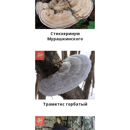
Стекхеринум
Мурашкинского
Траметес горбатый