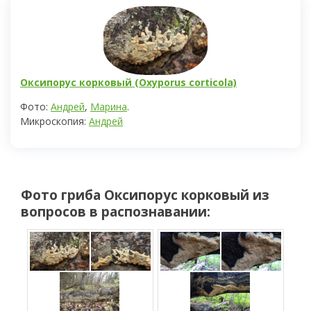
Оксипорус корковый (Oxyporus corticola)
Фото:
Андрей
,
Марина
.
Микроскопия:
Андрей
Фото гриба
Оксипорус корковый
из
вопросов в распознавании: