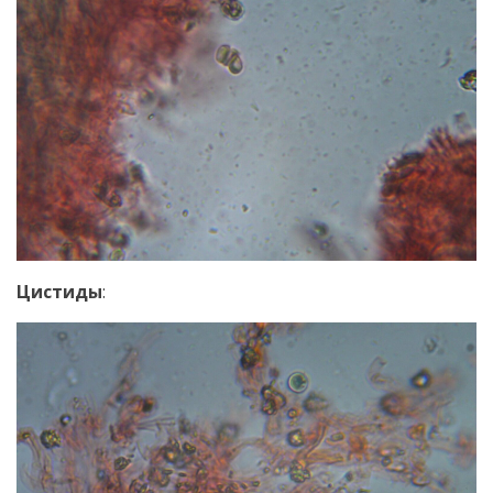
Цистиды
: