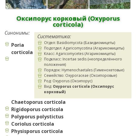
Оксипорус корковый (Oxyporus
corticola)
Синонимы:
Систематика:
Отдел: Basidiomycota (Базидиомицеты)
Poria
Подотдел: Agaricomycotina (Агарикомицеты)
corticola
Класс: Agaricomycetes (Агарикомицеты)
Подкласс: Incertae sedis (неопределённого
положения)
Порядок: Hymenochaetales (Гименохетовые)
Семейство: Oxyporaceae (Оксипоровые)
Род: Oxyporus (Оксипорус)
Вид:
Oxyporus corticola (Оксипорус
корковый)
Chaetoporus corticola
Rigidoporus corticola
Polyporus polystictus
Coriolus corticola
Physisporus corticola