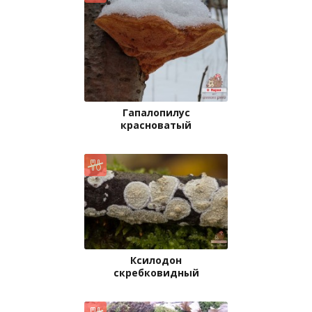
Гапалопилус
красноватый
Ксилодон
скребковидный