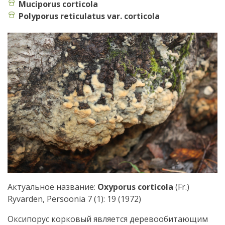
Muciporus corticola
Polyporus reticulatus var. corticola
Актуальное название:
Oxyporus corticola
(Fr.)
Ryvarden, Persoonia 7 (1): 19 (1972)
Оксипорус корковый является деревообитающим