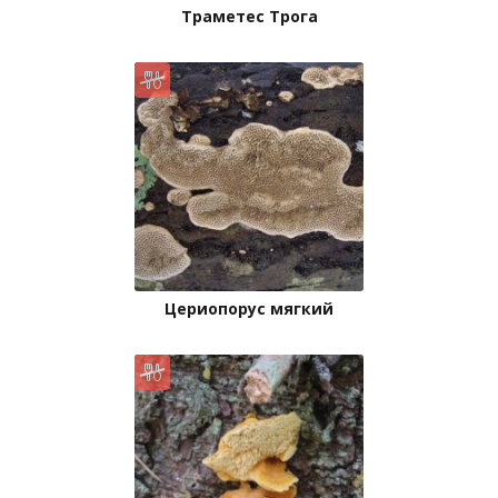
Траметес Трога
Цериопорус мягкий