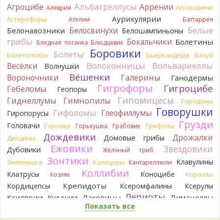
Альбатреллусы
Агроцибе
Аррении
Аскокорине
Алеврия
Tatiana_A
Да. Но они не все безоговорочно
Аурикулярии
Астерофоры
Ателии
Баттаррея
съедобны.
Белые
Белосвинухи
Белонавозники
Белошампиньоны
12 часов назад
грибы
Бокальчики
Болетины
Бледная поганка
Блюдцевик
Tatiana_A
В следующий раз вырвите его целиком и
Боровики
Болеты
Болетопсисы
Бьеркандера
Валуй
разрежьте ножку вертикально. Именно вертикально.
Волоконницы
Вольвариеллы
Весёлки
Волнушки
Пожелтение у самого основания - значит, Ш. Желтокожий,
Вёшенки
Вороночники
Галерины
Ганодермы
ядовит. Иногда полезно гриб сварить, Желтокожий и еще
Гигрофоры
Гигроцибе
несколько ядовитых начинают жутко вонять химией, и
Гебеломы
Геопоры
вода желтеет.
Гипомицесы
Гиднеллумы
Гимнопилы
Гиродоны
12 часов назад
Говорушки
Гифоломы
Глеофиллумы
Гиропорусы
Кирилл
Спасибо, а можно быть хотя бы уверенным,
Грузди
Головачи
Горчаки
Грифолы
Горькушка
Грабовик
что это сыроежки? Полости в ножке нет, но центральная
Дождевики
Дрожалки
Домовые грибы
Дисцины
часть видно, что другого цвета немного. Изменения цвета
Ежовики
Звездовики
на срезе нет. Росли на опушке под не старым дубом.
Дубовики
Жёлчный гриб
Кожица со шляпки вообще не снимается, вместо этого
Зонтики
Клавулины
Зеленушка
Калоцеры
Кантареллюли
обламываются края шляпки.
Коллибии
Клатрусы
Коноцибе
Кораллы
Козляк
12 часов назад
Крепидоты
Кордицепсы
Ксеромфалины
Ксерулы
Кирилл
Спасибо, а определить вид шампиньона не
Лепиоты
Ксилярии
Лаковицы
Лимацеллы
Кудонии
получится? У них у всех в том лесу очень длинные ножки. Но
Показать все
Лисички
Лишайники
Лиофиллумы
при этом мякоть не краснеет на срезе/изломе и при
Ложные опята
нажатии. Только ненадолго ножка на срезе слегка