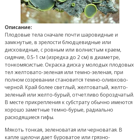
Описание:
Плодовые тела сначале почти шаровидные и
замкнутые, в зрелости блюдцевидные или
дисковидные, с ровным или волнистым краем,
сидячие, 0.5-1 см (изредка до 2 см) в диаметре,
тонкомясистые. Окраска диска у молодых плодовых
тел желтовато-зеленая или темно-зеленая, при
полном созревании становится темно-оливково-
черной. Край более светлый, желтоватый, желто-
зеленый или желто-бурый, отчетливо бороздчатый.
В месте прикрепления к субстрату обычно имеются
хорошо заметные темно-бурые, радиально
расходящиеся гифы.
Мякоть тонкая, зеленоватая или черноватая. В
капле щелочи дает буроватое или грязно-