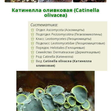
Катинелла оливковая (Catinella
olivacea)
Систематика:
Отдел: Ascomycota (Аскомицеты)
Подотдел: Pezizomycotina (Пезизомикотины)
Класс: Leotiomycetes (Леоциомицеты)
Подкласс: Leotiomycetidae (Леоциомицетовые)
Порядок: Helotiales (Гелоциевые)
Семейство: Dermateaceae (Дерматеацевые)
Род: Catinella (Катинелла)
Вид:
Catinella olivacea (Катинелла
оливковая)