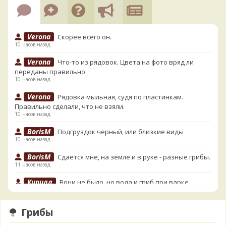
Verona
Скорее всего он.
10 часов назад
Verona
Что-то из рядовок. Цвета на фото вряд ли
переданы правильно.
10 часов назад
Verona
Рядовка мыльная, судя по пластинкам.
Правильно сделали, что не взяли.
10 часов назад
BorisM
Подгруздок чёрный, или близкие виды
10 часов назад
BorisM
Сдаётся мне, на земле и в руке - разные грибы.
11 часов назад
Кирилл
Вони не было, но вода и гриб при варке
начали желтеть. Выкинул. Большое спасибо.
12 часов назад
Грибы
Кирилл
Спасибо.
12 часов назад