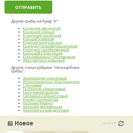
Другие грибы на букву "К":
Кладония звёздчатая
Кладония оленья
Ксантория настенная
Коноцибе мягкая
Кудония монгольская
Крепидот красивочешуйчатый
Ксилодон скребковидный
Калосцифа блестящая
Ксеромфалина стеблевидная
Илеодиктион изящный
Другие статьи рубрики "Несъедобные
грибы":
Эритрициум оранжевый
Иллоспориопсис Кристиансена
Строчевик
Геотрихум обманчивый
Гипогимния вздутая
Гипомицес абрикосовый
Ателия паутинистая
Аррения Рикена
Аррения деревенская
Аррения розоводисковая
Новое
только что