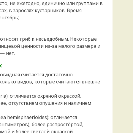
асто, не ежегодно, единично или группами в
ах, в зарослях кустарников. Время
нтябрь).
относят гриб к несъедобным. Некоторые
 пищевой ценности из-за малого размера и
— нет.
х
ровидная считается достаточно
колько видов, которые считаются внешне
ria): отличается охряной окраской,
ае, отсутствием опушения и наличием
a hemisphaerioides): отличается
нтиметров), более распростёртой,
мой и более светлой окраской.