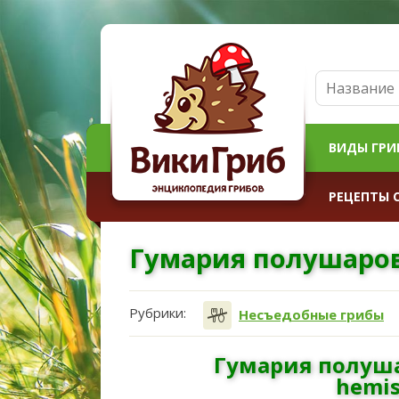
ВИДЫ ГРИ
РЕЦЕПТЫ 
Гумария полушаро
Рубрики:
Несъедобные грибы
Гумария полуша
hemis