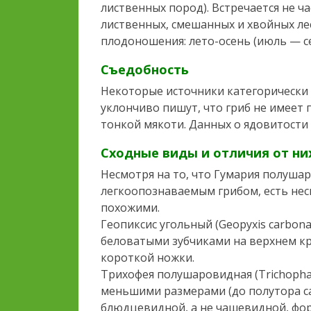
лиственных пород). Встречается не ч
лиственных, смешанных и хвойных лес
плодоношения: лето-осень (июль — се
Съедобность
Некоторые источники категорически 
уклончиво пишут, что гриб не имеет
тонкой мякоти. Данных о ядовитости 
Сходные виды и отличия от ни
Несмотря на то, что Гумария полуша
легкоопознаваемым грибом, есть нес
похожими.
Геопиксис угольный (Geopyxis carbona
беловатыми зубчиками на верхнем кр
короткой ножки.
Трихофея полушаровидная (Trichophae
меньшими размерами (до полутора са
блюдцевидной, а не чашевидной, фор