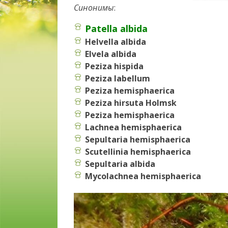
Синонимы
:
Patella albida
Helvella albida
Elvela albida
Peziza hispida
Peziza labellum
Peziza hemisphaerica
Peziza hirsuta Holmsk
Peziza hemisphaerica
Lachnea hemisphaerica
Sepultaria hemisphaerica
Scutellinia hemisphaerica
Sepultaria albida
Mycolachnea hemisphaerica