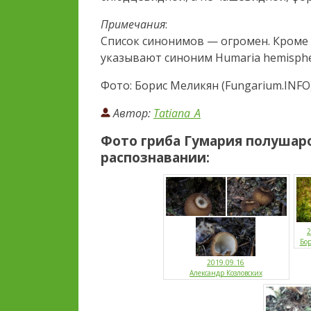
Примечания
:
Список синонимов — огромен. Кроме
указывают синоним Humaria hemispheri
Фото: Борис Меликян (Fungarium.INFO
Автор:
Tatiana_A
Фото гриба
Гумария полушар
распознавании:
2
Бо
2019.09.16
Александр Козловских