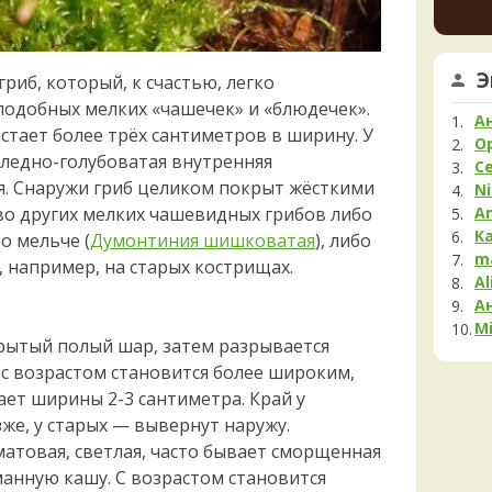
немно
Мела
опушк
Мок
вообщ
Му
края 
Э
иб, который, к счастью, легко
1 день 
Нег
одобных мелких «чашечек» и «блюдечек».
Опя
К
А
тает более трёх сантиметров в ширину. У
Па
шампи
O
 бледно-голубоватая внутренняя
очень
С
Пец
красн
я. Снаружи гриб целиком покрыт жёсткими
Ni
ненад
Пило
A
о других мелких чашевидных грибов либо
быстр
Подг
K
бо мельче (
Думонтиния шишковатая
), либо
1 день 
Полё
m
, например, на старых кострищах.
Al
Пост
А
Рам
Mi
Рог
рытый полый шар, затем разрывается
Сата
, с возрастом становится более широким,
Сли
ет ширины 2-3 сантиметра. Край у
Стро
же, у старых — вывернут наружу.
Сутор
матовая, светлая, часто бывает сморщенная
Трам
манную кашу. С возрастом становится