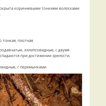
Удем
Фелл
 покрыта коричневыми тонкими волосками
Церат
.
гри
Ша
Шишк
о тонкая, плотная.
ородавчатые, эллипсовидные, с двумя
спадаются при достижении зрелости,
евидные, с перемычками.