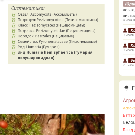
Юри
Систематика:
лесах
Отдел: Ascomycota (Аскомицеты)
листв
Подотдел: Pezizomycotina (Пезизомикотины)
4 часа н
Класс: Pezizomycetes (Пецицомицеты)
K
Подкласс: Pezizomycetidae (Пецицомицеты)
9 часов 
Порядок: Pezizales (Пецицевые)
Семейство: Pyronemataceae (Пиронемовые)
K
Род: Humaria (Гумария)
9 часов 
Вид:
Humaria hemisphaerica (Гумария
полушаровидная)
V
23 часа
V
ли пе
23 часа
V
Агро
Прави
23 часа
Аскок
Батта
B
Бело
24 часа
Блюдц
B