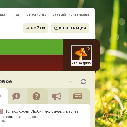
ДАМ
FAQ
ПРАВИЛА
О САЙТЕ / ОТЗЫВЫ
ВОЙТИ
РЕГИСТРАЦИЯ
что за гриб?
овое
только что
й
Только сосны. Любит молодняк и растёт
о краям лесных дорог.
азад