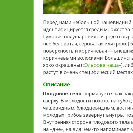
Перед нами небольшой чашевидный гр
идентифицируется среди множества п
Гумария полушаровидная редко вырас
неё беловатая, сероватая или (реже)
поверхность и коричневая — внешня
коричневыми волосками. Большинств
ярко окрашены («
Эльфова чаша
»), ли
растут в очень специфический местах
Описание
Плодовое тело
формируется как зак
сверху. В молодости похоже на кубок
чашевидным, блюдцевидным, достига
молодых грибов завёрнут внутрь, поз
Внутренняя сторона плодового тела 
на «дне», на вид чем-то напоминает 