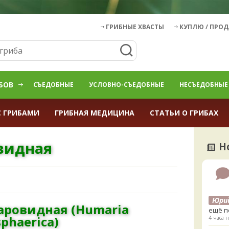
ГРИБНЫЕ ХВАСТЫ
КУПЛЮ / ПРО
БОВ
СЪЕДОБНЫЕ
УСЛОВНО-СЪЕДОБНЫЕ
НЕСЪЕДОБНЫЕ
С ГРИБАМИ
ГРИБНАЯ МЕДИЦИНА
СТАТЬИ О ГРИБАХ
видная
Н
Юри
ровидная (Humaria
ещё п
phaerica)
4 часа н