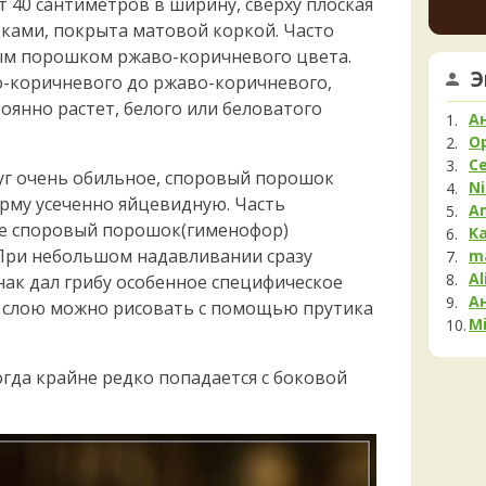
 40 сантиметров в ширину, сверху плоская
Мела
увере
ками, покрыта матовой коркой. Часто
но це
Мок
вым порошком ржаво-коричневого цвета.
немно
Му
Э
опушк
о-коричневого до ржаво-коричневого,
Нег
вообщ
оянно растет, белого или беловатого
Опя
края 
А
1 день 
Па
O
С
Пец
уг очень обильное, споровый порошок
Ni
Пило
рму усеченно яйцевидную. Часть
A
Подг
ебе споровый порошок(гименофор)
K
Полё
. При небольшом надавливании сразу
m
Al
Пост
нак дал грибу особенное специфическое
А
Рам
у слою можно рисовать с помощью прутика
Mi
Рог
Сата
гда крайне редко попадается с боковой
Сли
Стро
Сутор
Трам