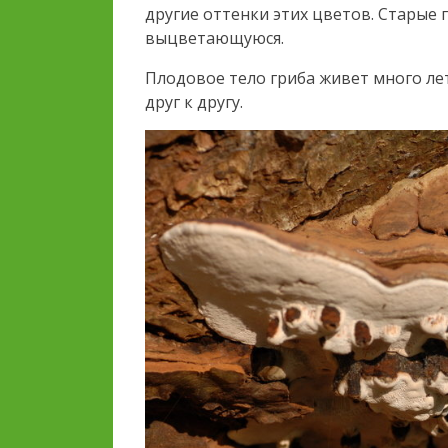
другие оттенки этих цветов. Старые
выцветающуюся.
Плодовое тело гриба живет много ле
друг к другу.