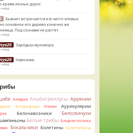
о краям лесных дорог.
в назад
й
Бывает встречается и в чисто еловых
,но основное его дерево конечно же
енница. Под соснами не растёт.
в назад
atya20
Зарлдыш мухомора.
в назад
atya20
Навозник.
в назад
erona
Скорее всего он.
назад
Грибы
erona
Что-то из рядовок. Цвета на фото вряд
реданы правильно.
Альбатреллусы
цибе
Аррении
Алеврия
назад
Аурикулярии
орине
Астерофоры
Ателии
erona
Рядовка мыльная, судя по пластинкам.
Белосвинухи
Белонавозники
ррея
льно сделали, что не взяли.
Белые грибы
шампиньоны
назад
Бледная поганка
Бокальчики
Болетины
Болетопсисы
евик
orisM
Подгруздок чёрный, или близкие виды