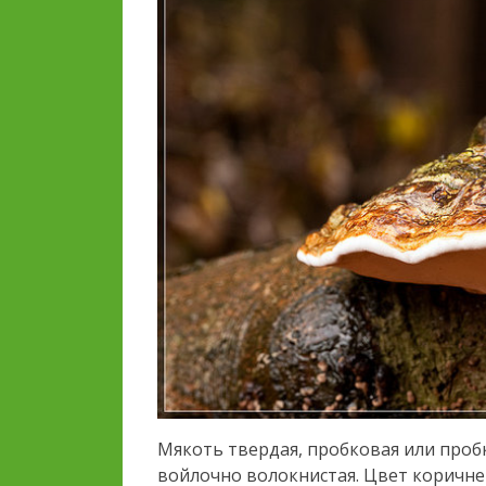
Мякоть твердая, пробковая или проб
войлочно волокнистая. Цвет коричн