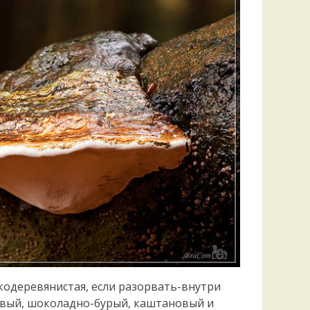
Удем
Фелл
Церат
гри
Ша
Шишк
кодеревянистая, если разорвать-внутри
евый, шоколадно-бурый, каштановый и