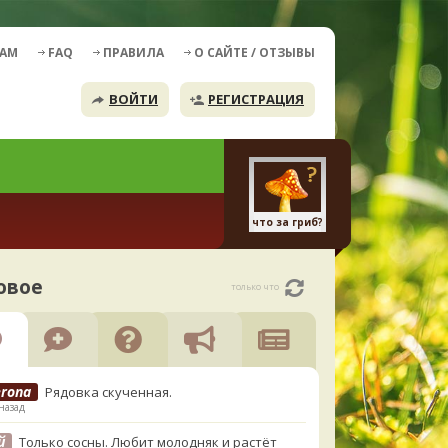
ДАМ
FAQ
ПРАВИЛА
О САЙТЕ / ОТЗЫВЫ
ВОЙТИ
РЕГИСТРАЦИЯ
что за гриб?
овое
только что
erona
Рядовка скученная.
назад
й
Только сосны. Любит молодняк и растёт