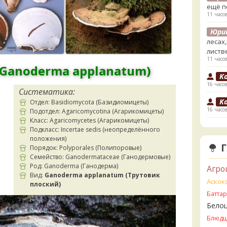
ещё п
11 часо
Юри
лесах
листв
11 часо
(Ganoderma applanatum)
K
16 часо
Систематика:
K
Отдел: Basidiomycota (Базидиомицеты)
16 часо
Подотдел: Agaricomycotina (Агарикомицеты)
Класс: Agaricomycetes (Агарикомицеты)
V
Подкласс: Incertae sedis (неопределённого
1 день 
положения)
Порядок: Polyporales (Полипоровые)
V
Семейство: Ganodermataceae (Ганодермовые)
ли пе
Род: Ganoderma (Ганодерма)
Агро
1 день 
Вид:
Ganoderma applanatum (Трутовик
Аскок
плоский)
V
Батта
Прави
Бело
1 день 
Блюдц
B