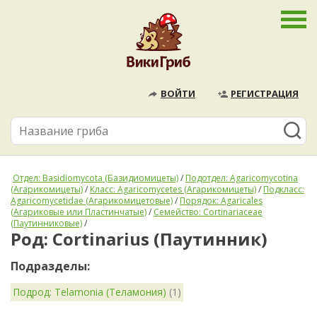
ВОЙТИ
РЕГИСТРАЦИЯ
Отдел: Basidiomycota (Базидиомицеты)
/
Подотдел: Agaricomycotina
(Агарикомицеты)
/
Класс: Agaricomycetes (Агарикомицеты)
/
Подкласс:
Agaricomycetidae (Агарикомицетовые)
/
Порядок: Agaricales
(Агариковые или Пластинчатые)
/
Семейство: Cortinariaceae
(Паутинниковые)
/
Род: Cortinarius (Паутинник)
Подразделы:
Подрод: Telamonia (Теламония)
(1)