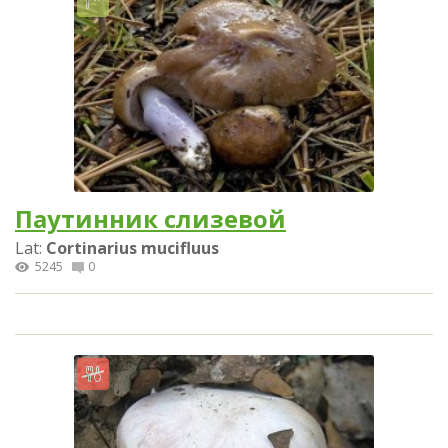
Паутинник слизевой
Lat:
Cortinarius mucifluus
5245
0