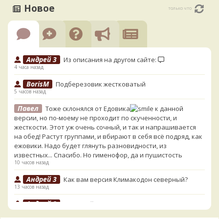
Новое
только что
Андрей 3
Из описания на другом сайте:
4 часа назад
BorisM
Подберезовик жестковатый
5 часов назад
Павел
Тоже склонялся от Едовика
к данной
версии, но по-моему не проходит по скученности, и
жесткости. Этот уж очень сочный, и так и напрашивается
на обед! Растут группами, и вбирают в себя всё подряд, как
ежовики. Надо будет глянуть разновидности, из
известных... Спасибо. Но гименофор, да и пушистость
10 часов назад
Андрей 3
Как вам версия Климакодон северный?
13 часов назад
Андрей 3
Он самый!
13 часов назад