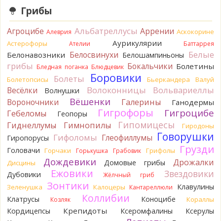
Грибы
Verona
С гименофором вы бы сделали более
информативные фото. То, что есть сейчас, вызывает
вопросы.
Альбатреллусы
Агроцибе
Аррении
Аскокорине
Алеврия
13 часов назад
Аурикулярии
Астерофоры
Ателии
Баттаррея
Павел
Может и постия, только совсем не горькая, и с
Белые
Белосвинухи
Белонавозники
Белошампиньоны
берёзы, и гименофор шипчатый; или что-то родственное.
грибы
Бокальчики
Болетины
Бледная поганка
Блюдцевик
По мере напитывания соком приобретает аромат
Боровики
Болеты
Болетопсисы
Бьеркандера
Валуй
пикантного (по типу чесночного) мяса под маринадом!
Волоконницы
Вольвариеллы
Весёлки
Думаю, заморозить или засушить, до выяснения деталей...
Волнушки
Спасибо за вариант
Вёшенки
Вороночники
Галерины
Ганодермы
14 часов назад
Гигрофоры
Гигроцибе
Гебеломы
Геопоры
Гипомицесы
Oparush
Гиднеллумы
Гимнопилы
Гиродоны
14 часов назад
Говорушки
Гифоломы
Глеофиллумы
Гиропорусы
Грузди
Verona
Возможно Постия, хотя сильная пушистость
Головачи
Горчаки
Грифолы
Горькушка
Грабовик
удивляет:
.
Дождевики
Дрожалки
Домовые грибы
Дисцины
14 часов назад
Ежовики
Звездовики
Дубовики
Жёлчный гриб
sereneden
Точно он, спасибо огромное!
Зонтики
Клавулины
Зеленушка
Калоцеры
Кантареллюли
14 часов назад
Коллибии
Клатрусы
Коноцибе
Кораллы
Козляк
BorisM
Тогда это подольшаник
Крепидоты
Кордицепсы
Ксеромфалины
Ксерулы
14 часов назад