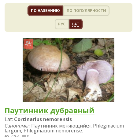
ПО НАЗВАНИЮ
ПО ПОПУЛЯРНОСТИ
РУС
LAT
Паутинник дубравный
Lat:
Cortinarius nemorensis
Синонимы:
Паутинник меняющийся, Phlegmacium
largum, Phlegmacium nemorense.
7264
0