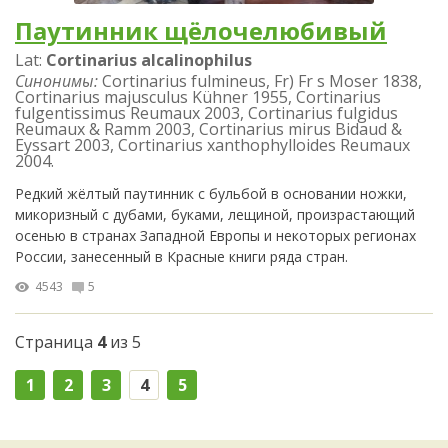
Паутинник щёлочелюбивый
Lat:
Cortinarius alcalinophilus
Синонимы:
Cortinarius fulmineus, Fr) Fr s Moser 1838,
Cortinarius majusculus Kühner 1955, Cortinarius
fulgentissimus Reumaux 2003, Cortinarius fulgidus
Reumaux & Ramm 2003, Cortinarius mirus Bidaud &
Eyssart 2003, Cortinarius xanthophylloides Reumaux
2004.
Редкий жёлтый паутинник с бульбой в основании ножки,
микоризный с дубами, буками, лещиной, произрастающий
осенью в странах Западной Европы и некоторых регионах
России, занесенный в Красные книги ряда стран.
4543
5
Страница
4
из 5
1
2
3
4
5