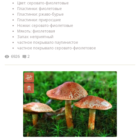
Цвет: серовато-фиолетовые
Пластинки: фиолетовые
Пластинки: ржаво-бурые
Пластинки: приросшие
Ножки: серовато-фиолетовые
Мякоть: фиолетовая
Запах: неприятный
частное покрывало паутинистое
частное покрывало серовато-фиолетовое
6926
2