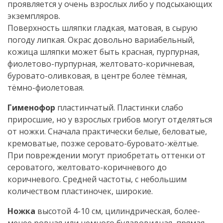
проявляется у очень взрослых либо у подсыхающих
экземпляров.
Поверхность шляпки гладкая, матовая, в сырую
погоду липкая. Окрас довольно вариабельный,
кожица шляпки может быть красная, пурпурная,
фиолетово-пурпурная, желтовато-коричневая,
буровато-оливковая, в центре более тёмная,
тёмно-фиолетовая.
Гименофор
пластинчатый. Пластинки слабо
приросшие, но у взрослых грибов могут отделяться
от ножки. Сначала практически белые, беловатые,
кремоватые, позже серовато-буровато-жёлтые.
При повреждении могут приобретать оттенки от
сероватого, желтовато-коричневого до
коричневого. Средней частоты, с небольшим
количеством пластиночек, широкие.
Ножка
высотой 4-10 см, цилиндрическая, более-
менее ровная или немного булавовидная, прямая