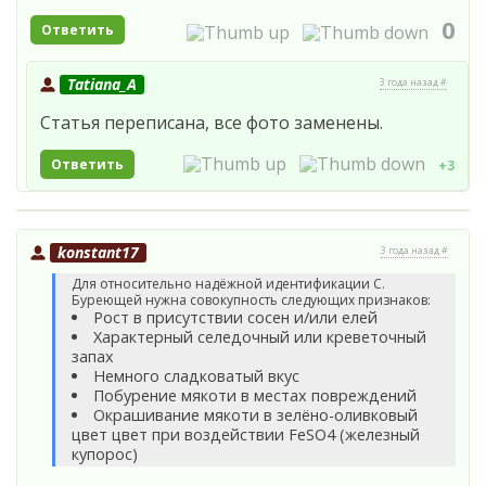
0
Ответить
Tatiana_A
3 года назад #
Статья переписана, все фото заменены.
Ответить
+3
konstant17
3 года назад #
Для относительно надёжной идентификации С.
Буреющей нужна совокупность следующих признаков:
Рост в присутствии сосен и/или елей
Характерный селедочный или креветочный
запах
Немного сладковатый вкус
Побурение мякоти в местах повреждений
Окрашивание мякоти в зелёно-оливковый
цвет цвет при воздействии FeSO4 (железный
купорос)