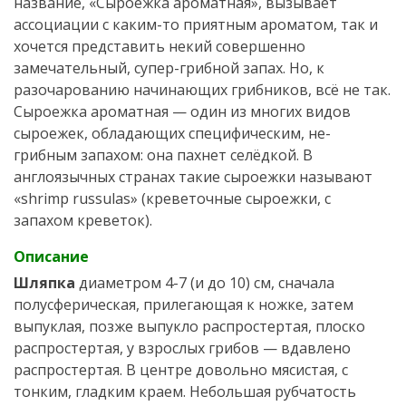
название, «Сыроежка ароматная», вызывает
ассоциации с каким-то приятным ароматом, так и
хочется представить некий совершенно
замечательный, супер-грибной запах. Но, к
разочарованию начинающих грибников, всё не так.
Сыроежка ароматная — один из многих видов
сыроежек, обладающих специфическим, не-
грибным запахом: она пахнет селёдкой. В
англоязычных странах такие сыроежки называют
«shrimp russulas» (креветочные сыроежки, с
запахом креветок).
Описание
Шляпка
диаметром 4-7 (и до 10) см, сначала
полусферическая, прилегающая к ножке, затем
выпуклая, позже выпукло распростертая, плоско
распростертая, у взрослых грибов — вдавлено
распростертая. В центре довольно мясистая, с
тонким, гладким краем. Небольшая рубчатость