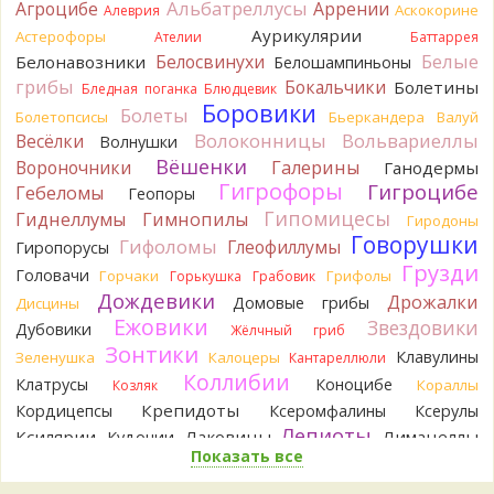
Альбатреллусы
Агроцибе
Аррении
Аскокорине
Алеврия
выкинули.
Аурикулярии
Астерофоры
16 часов назад
Ателии
Баттаррея
Белые
Белосвинухи
Белонавозники
Белошампиньоны
Verona
Говорушка булавоногая могла бы вырасти...
грибы
Бокальчики
Болетины
Бледная поганка
Блюдцевик
17 часов назад
Боровики
Болеты
Болетопсисы
Бьеркандера
Валуй
Misha35
Спасибо!!!
Волоконницы
Вольвариеллы
Весёлки
Волнушки
17 часов назад
Вёшенки
Вороночники
Галерины
Ганодермы
BorisM
Вот как раз зонтика пестрого там
Гигрофоры
Гигроцибе
Гебеломы
Геопоры
точно нет! P.S. Вячеслав, мы ждём ваших подтверждений
Гипомицесы
Гиднеллумы
Гимнопилы
Гиродоны
насчёт того, что на разных фото не один и тот же гриб. Они
Говорушки
Гифоломы
Глеофиллумы
Гиропорусы
и по виду разные, а не просто разные экземпляры. Но
Грузди
хорошо было бы упорядочить это с вашим участием.
Головачи
Горчаки
Грифолы
Горькушка
Грабовик
Разные грибы нужно разнести по разным вопросам!
Дождевики
Дрожалки
Домовые грибы
Дисцины
17 часов назад
Ежовики
Звездовики
Дубовики
Жёлчный гриб
BorisM
Однозначно польский!
Зонтики
Клавулины
Зеленушка
Калоцеры
Кантареллюли
17 часов назад
Коллибии
Клатрусы
Коноцибе
Кораллы
Козляк
BorisM
Николай, дайте уточнение насчёт изменения
Крепидоты
Кордицепсы
Ксеромфалины
Ксерулы
цвета гриба на срезе. Без этой информации до конца
Лепиоты
Ксилярии
Лаковицы
Лимацеллы
Кудонии
сложно выбрать между жёлтым и собачьим груздями!
Показать все
Лисички
Лишайники
Лиофиллумы
24 часа назад
Ложные опята
Ложнодождевики
Ложные лисички