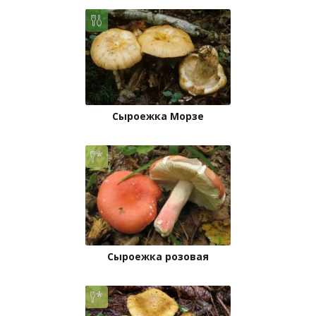
Сыроежка Морзе
Сыроежка розовая