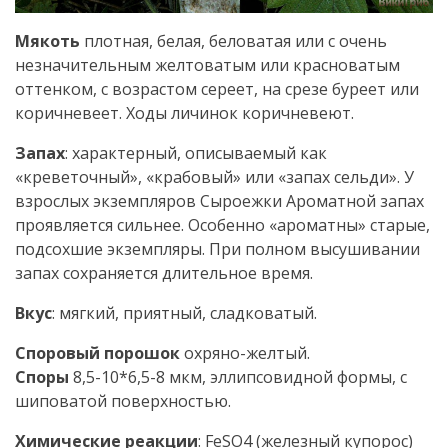
Мякоть
плотная, белая, беловатая или с очень
незначительным желтоватым или красноватым
оттенком, с возрастом сереет, на срезе буреет или
коричневеет. Ходы личинок коричневеют.
Запах
: характерный, описываемый как
«креветочный», «крабовый» или «запах сельди». У
взрослых экземпляров Сыроежки Ароматной запах
проявляется сильнее. Особенно «ароматны» старые,
подсохшие экземпляры. При полном высушивании
запах сохраняется длительное время.
Вкус
: мягкий, приятный, сладковатый.
Споровый порошок
охряно-желтый.
Споры
8,5-10*6,5-8 мкм, эллипсовидной формы, с
шиповатой поверхностью.
Химические реакции
: FeSO4 (железный купорос)