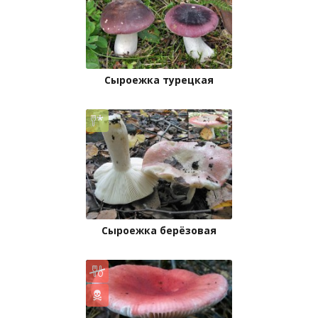
Сыроежка турецкая
Сыроежка берёзовая