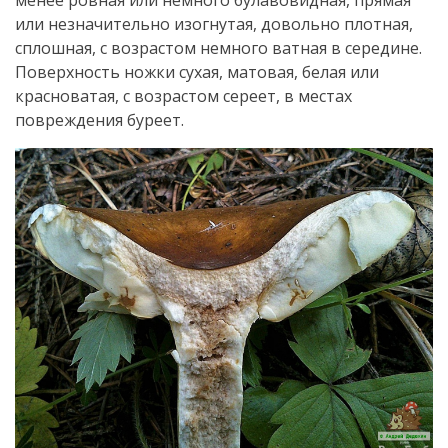
или незначительно изогнутая, довольно плотная,
сплошная, с возрастом немного ватная в середине.
Поверхность ножки сухая, матовая, белая или
красноватая, с возрастом сереет, в местах
повреждения буреет.