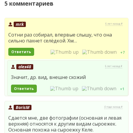
5 комментариев
mrk
6 лет назад #
Сотни раз собирал, впервые слышу, что она
сильно пахнет селёдкой. Хм…
Ответить
+7
alex48
6 лет назад #
Значит, др. вид, внешне схожий
Ответить
+1
BorisM
4 года назад #
Сдается мне, две фотографии (основная и левая
верхняя) относятся к другим видам сыроежек.
Основная похожа на сыроежку Келе.