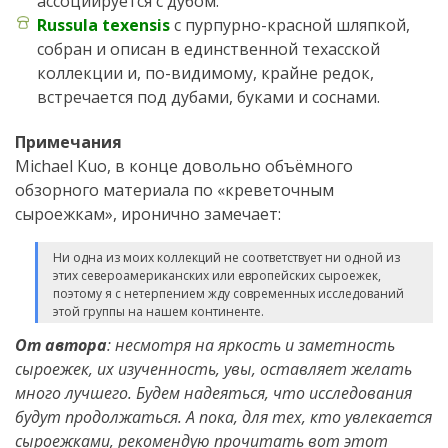
ассоциируется с дубом.
Russula texensis
с пурпурно-красной шляпкой,
собран и описан в единственной техасской
коллекции и, по-видимому, крайне редок,
встречается под дубами, буками и соснами.
Примечания
Michael Kuo, в конце довольно объёмного
обзорного материала по «креветочным
сыроежкам», иронично замечает:
Ни одна из моих коллекций не соответствует ни одной из
этих североамериканских или европейских сыроежек,
поэтому я с нетерпением жду современных исследований
этой группы на нашем континенте.
От автора
: несмотря на яркость и заметность
сыроежек, их изученность, увы, оставляет желать
много лучшего. Будем надеяться, что исследования
будут продолжаться. А пока, для тех, кто увлекается
сыроежками, рекомендую прочитать вот этот