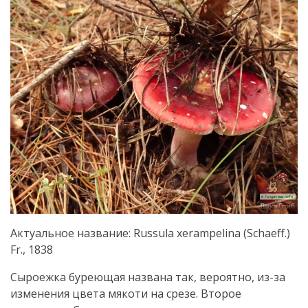
Актуальное название: Russula xerampelina (Schaeff.)
Fr., 1838
Сыроежка буреющая названа так, вероятно, из-за
изменения цвета мякоти на срезе. Второе