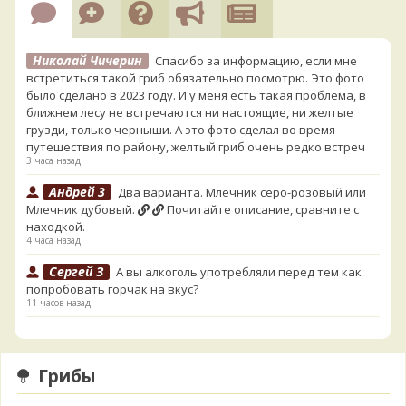
Николай Чичерин
Спасибо за информацию, если мне
встретиться такой гриб обязательно посмотрю. Это фото
было сделано в 2023 году. И у меня есть такая проблема, в
ближнем лесу не встречаются ни настоящие, ни желтые
грузди, только черныши. А это фото сделал во время
путешествия по району, желтый гриб очень редко встреч
3 часа назад
Андрей 3
Два варианта. Млечник серо-розовый или
Млечник дубовый.
Почитайте описание, сравните с
находкой.
4 часа назад
Сергей З
А вы алкоголь употребляли перед тем как
попробовать горчак на вкус?
11 часов назад
Serj_Sf
Сегодня такого маленького я и порезал, и
лизнул, и пожевал, но горечи не почувствовал. Супруга
лизнула - ей горький, как таблетка. Детям тоже не горький.
Грибы
То что это именно горчак сомнений нет. Но вот такие
индивидуальные вкусовые особенности.)Гриб, конечно,