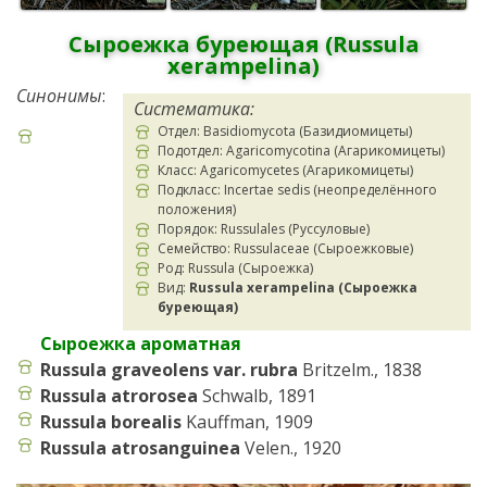
Сыроежка буреющая (Russula
xerampelina)
Синонимы
:
Систематика:
Отдел: Basidiomycota (Базидиомицеты)
Подотдел: Agaricomycotina (Агарикомицеты)
Класс: Agaricomycetes (Агарикомицеты)
Подкласс: Incertae sedis (неопределённого
положения)
Порядок: Russulales (Руссуловые)
Семейство: Russulaceae (Сыроежковые)
Род: Russula (Сыроежка)
Вид:
Russula xerampelina (Сыроежка
буреющая)
Сыроежка ароматная
Russula graveolens var. rubra
Britzelm., 1838
Russula atrorosea
Schwalb, 1891
Russula borealis
Kauffman, 1909
Russula atrosanguinea
Velen., 1920