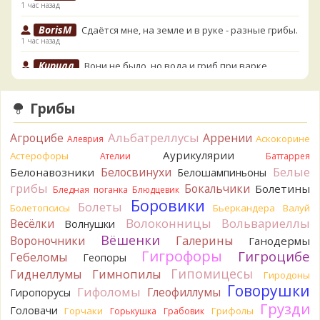
1 час назад
BorisM
Сдаётся мне, на земле и в руке - разные грибы.
1 час назад
Кирилл
Вони не было, но вода и гриб при варке
начали желтеть. Выкинул. Большое спасибо.
3 часа назад
Грибы
Кирилл
Спасибо.
3 часа назад
Альбатреллусы
Агроцибе
Аррении
Аскокорине
Алеврия
Tatiana_A
Да. Но они не все безоговорочно
Аурикулярии
Астерофоры
Ателии
Баттаррея
съедобны.
Белые
Белосвинухи
Белонавозники
Белошампиньоны
3 часа назад
грибы
Бокальчики
Болетины
Бледная поганка
Блюдцевик
Tatiana_A
В следующий раз вырвите его целиком и
Боровики
Болеты
Болетопсисы
Бьеркандера
Валуй
разрежьте ножку вертикально. Именно вертикально.
Волоконницы
Вольвариеллы
Весёлки
Волнушки
Пожелтение у самого основания - значит, Ш. Желтокожий,
Вёшенки
Вороночники
Галерины
Ганодермы
ядовит. Иногда полезно гриб сварить, Желтокожий и еще
Гигрофоры
Гигроцибе
несколько ядовитых начинают жутко вонять химией, и
Гебеломы
Геопоры
вода желтеет.
Гипомицесы
Гиднеллумы
Гимнопилы
Гиродоны
3 часа назад
Говорушки
Гифоломы
Глеофиллумы
Гиропорусы
Кирилл
Спасибо, а можно быть хотя бы уверенным,
Грузди
Головачи
Горчаки
Грифолы
Горькушка
Грабовик
что это сыроежки? Полости в ножке нет, но центральная