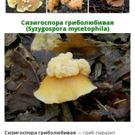
Сизигоспора гриболюбивая
(Syzygospora mycetophila)
Сизигоспора гриболюбивая
— гриб-паразит.