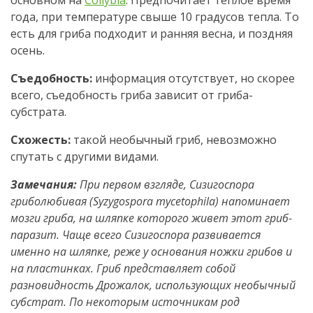
основном на
Collybia
. Предпочитает теплое время
года, при температуре свыше 10 градусов тепла. То
есть для гриба подходит и ранняя весна, и поздняя
осень.
Съедобность:
информация отсутствует, но скорее
всего, съедобность гриба зависит от гриба-
субстрата.
Схожесть:
такой необычный гриб, невозможно
спутать с другими видами.
Замечания:
При первом взгляде, Сизигоспора
гриболюбивая (Syzygospora mycetophila) напоминает
мозги гриба, на шляпке которого живет этот гриб-
паразит. Чаще всего Сизигоспора развивается
именно на шляпке, реже у основания ножки грибов и
на пластинках. Гриб представляет собой
разновидность Дрожалок, использующих необычный
субстрат. По некоторым источникам род