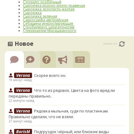
Суториус особенный
Сыроежка красно-желто-травяная
Сыроежка золотисто-желтая
Сыроежка
Сыроежка зелёная
Саркосцифа австрийская
Себацина инкрустирующая
Стробилюрус шпагатоногий
Стекхеринум Мурашкинского
Новое
только что
Verona
Скорее всего он.
19 минут назад
Verona
Что-то из рядовок. Цвета на фото вряд ли
переданы правильно.
22 минуты назад
Verona
Рядовка мыльная, судя по пластинкам.
Правильно сделали, что не взяли.
27 минут назад
BorisM
Подгруздок чёрный, или близкие виды