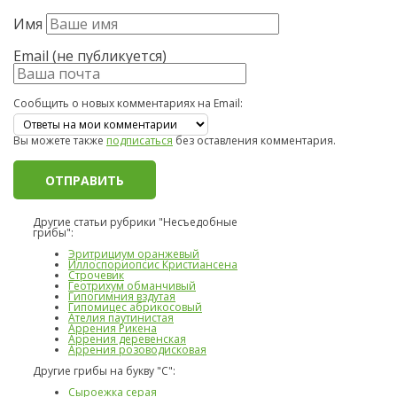
Имя
Email (не публикуется)
Сообщить о новых комментариях на Email:
Вы можете также
подписаться
без оставления комментария.
Другие статьи рубрики "Несъедобные
грибы":
Эритрициум оранжевый
Иллоспориопсис Кристиансена
Строчевик
Геотрихум обманчивый
Гипогимния вздутая
Гипомицес абрикосовый
Ателия паутинистая
Аррения Рикена
Аррения деревенская
Аррения розоводисковая
Другие грибы на букву "С":
Сыроежка серая