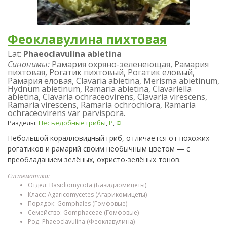
Феоклавулина пихтовая
Lat:
Phaeoclavulina abietina
Синонимы:
Рамария охряно-зеленеющая, Рамария
пихтовая, Рогатик пихтовый, Рогатик еловый,
Рамария еловая, Clavaria abietina, Merisma abietinum,
Hydnum abietinum, Ramaria abietina, Clavariella
abietina, Clavaria ochraceovirens, Clavaria virescens,
Ramaria virescens, Ramaria ochrochlora, Ramaria
ochraceovirens var parvispora.
Разделы:
Несъедобные грибы
,
Р
,
Ф
Небольшой коралловидный гриб, отличается от похожих
рогатиков и рамарий своим необычным цветом — с
преобладанием зелёных, охристо-зелёных тонов.
Систематика:
Отдел: Basidiomycota (Базидиомицеты)
Класс: Agaricomycetes (Агарикомицеты)
Порядок: Gomphales (Гомфовые)
Семейство: Gomphaceae (Гомфовые)
Род: Phaeoclavulina (Феоклавулина)