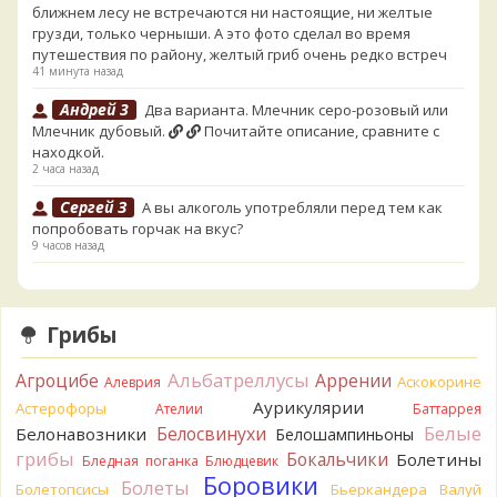
ближнем лесу не встречаются ни настоящие, ни желтые
грузди, только черныши. А это фото сделал во время
путешествия по району, желтый гриб очень редко встреч
41 минута назад
Андрей 3
Два варианта. Млечник серо-розовый или
Млечник дубовый.
Почитайте описание, сравните с
находкой.
2 часа назад
Сергей З
А вы алкоголь употребляли перед тем как
попробовать горчак на вкус?
9 часов назад
Serj_Sf
Сегодня такого маленького я и порезал, и
лизнул, и пожевал, но горечи не почувствовал. Супруга
лизнула - ей горький, как таблетка. Детям тоже не горький.
Грибы
То что это именно горчак сомнений нет. Но вот такие
индивидуальные вкусовые особенности.)Гриб, конечно,
Альбатреллусы
Агроцибе
Аррении
Аскокорине
Алеврия
выкинули.
Аурикулярии
Астерофоры
14 часов назад
Ателии
Баттаррея
Белые
Белосвинухи
Белонавозники
Белошампиньоны
Verona
Говорушка булавоногая могла бы вырасти...
грибы
Бокальчики
Болетины
Бледная поганка
Блюдцевик
15 часов назад
Боровики
Болеты
Болетопсисы
Бьеркандера
Валуй