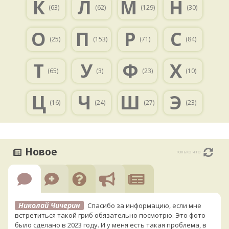
К
Л
М
Н
(63)
(62)
(129)
(30)
О
П
Р
С
(25)
(153)
(71)
(84)
Т
У
Ф
Х
(65)
(3)
(23)
(10)
Ц
Ч
Ш
Э
(16)
(24)
(27)
(23)
Новое
только что
Николай Чичерин
Спасибо за информацию, если мне
встретиться такой гриб обязательно посмотрю. Это фото
было сделано в 2023 году. И у меня есть такая проблема, в