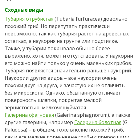
Сходные виды
Тубария отрубистая
(Tubaria furfuracea) довольно
похожий гриб. Но перепутать практически
невозможно, так как тубария растет на древесных
остатках, а наукория на грунте или подстилке.
Также, у тубарии покрывало обычно более
выражено, хотя, может и отсутствовать. У наукории
его можно найти только у очень маленьких грибов.
Тубария появляется значительно раньше наукорий.
Наукории других видов – все наукории очень
похожи друг на друга, и зачастую их не отличить
без микроскопа. Однако, обсыпанную отличает
поверхность шляпки, покрытая мелкой
зернистостью, мелкочешуйчатая.
Галерина сфагновая
(Galerina sphagnorum), а также
другие галерины, например
Галерина болотная
(G.
Paludosa) – в общем, тоже вполне похожий гриб,
как и все мелкие коричневые грибы с приросшими