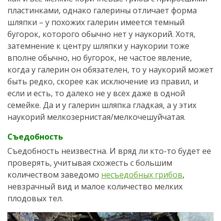
пластинками, однако галерины отличает форма
шляпки – у похожих галерин имеется темный
бугорок, которого обычно нет у наукорий. Хотя,
затемнение к центру шляпки у наукории тоже
вполне обычно, но бугорок, не частое явление,
когда у галерин он обязателен, то у наукорий может
быть редко, скорее как исключение из правил, и
если и есть, то далеко не у всех даже в одной
семейке. Да и у галерин шляпка гладкая, а у этих
наукорий мелкозернистая/мелкочешуйчатая.
Съедобность
Съедобность неизвестна. И вряд ли кто-то будет ее
проверять, учитывая схожесть с большим
количеством заведомо
несъедобных грибов
,
невзрачный вид и малое количество мелких
плодовых тел.