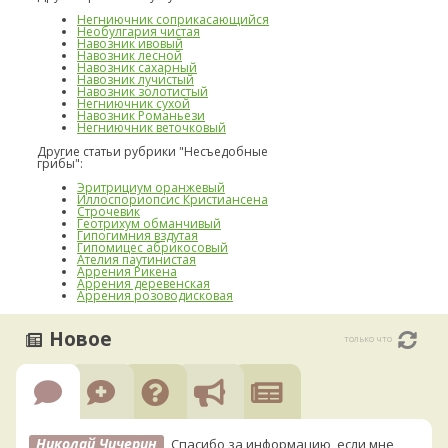
Негниючник соприкасающийся
Необулгария чистая
Навозник ивовый
Навозник лесной
Навозник сахарный
Навозник лучистый
Навозник золотистый
Негниючник сухой
Навозник Романьези
Негниючник веточковый
Другие статьи рубрики "Несъедобные
грибы":
Эритрициум оранжевый
Иллоспориопсис Кристиансена
Строчевик
Геотрихум обманчивый
Гипогимния вздутая
Гипомицес абрикосовый
Ателия паутинистая
Аррения Рикена
Аррения деревенская
Аррения розоводисковая
Новое
только что
Николай Чичерин
Спасибо за информацию, если мне