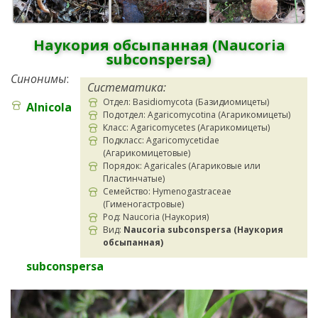
Наукория обсыпанная (Naucoria
subconspersa)
Синонимы
:
Систематика:
Отдел: Basidiomycota (Базидиомицеты)
Alnicola
Подотдел: Agaricomycotina (Агарикомицеты)
Класс: Agaricomycetes (Агарикомицеты)
Подкласс: Agaricomycetidae
(Агарикомицетовые)
Порядок: Agaricales (Агариковые или
Пластинчатые)
Семейство: Hymenogastraceae
(Гименогастровые)
Род: Naucoria (Наукория)
Вид:
Naucoria subconspersa (Наукория
обсыпанная)
subconspersa