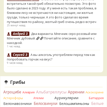
встретиться такой гриб обязательно посмотрю. Это фото
было сделано в 2023 году. И у меня есть такая проблема, в
ближнем лесу не встречаются ни настоящие, ни желтые
грузди, только черныши. А это фото сделал во время
путешествия по району, желтый гриб очень редко встреч
25 минут назад
Андрей 3
Два варианта. Млечник серо-розовый или
Млечник дубовый.
Почитайте описание, сравните с
находкой.
1 час назад
Сергей З
А вы алкоголь употребляли перед тем как
попробовать горчак на вкус?
9 часов назад
Serj_Sf
Сегодня такого маленького я и порезал, и
лизнул, и пожевал, но горечи не почувствовал. Супруга
лизнула - ей горький, как таблетка. Детям тоже не горький.
Грибы
То что это именно горчак сомнений нет. Но вот такие
индивидуальные вкусовые особенности.)Гриб, конечно,
Альбатреллусы
Агроцибе
Аррении
Аскокорине
Алеврия
выкинули.
Аурикулярии
Астерофоры
13 часов назад
Ателии
Баттаррея
Белые
Белосвинухи
Белонавозники
Белошампиньоны
Verona
Говорушка булавоногая могла бы вырасти...