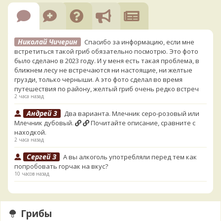
Николай Чичерин
Спасибо за информацию, если мне
встретиться такой гриб обязательно посмотрю. Это фото
было сделано в 2023 году. И у меня есть такая проблема, в
ближнем лесу не встречаются ни настоящие, ни желтые
грузди, только черныши. А это фото сделал во время
путешествия по району, желтый гриб очень редко встреч
2 часа назад
Андрей 3
Два варианта. Млечник серо-розовый или
Млечник дубовый.
Почитайте описание, сравните с
находкой.
2 часа назад
Сергей З
А вы алкоголь употребляли перед тем как
попробовать горчак на вкус?
10 часов назад
Serj_Sf
Сегодня такого маленького я и порезал, и
лизнул, и пожевал, но горечи не почувствовал. Супруга
лизнула - ей горький, как таблетка. Детям тоже не горький.
Грибы
То что это именно горчак сомнений нет. Но вот такие