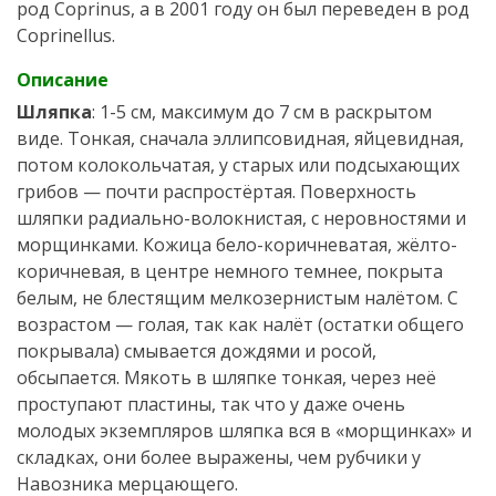
род Coprinus, а в 2001 году он был переведен в род
Coprinellus.
Описание
Шляпка
: 1-5 см, максимум до 7 см в раскрытом
виде. Тонкая, сначала эллипсовидная, яйцевидная,
потом колокольчатая, у старых или подсыхающих
грибов — почти распростёртая. Поверхность
шляпки радиально-волокнистая, с неровностями и
морщинками. Кожица бело-коричневатая, жёлто-
коричневая, в центре немного темнее, покрыта
белым, не блестящим мелкозернистым налётом. С
возрастом — голая, так как налёт (остатки общего
покрывала) смывается дождями и росой,
обсыпается. Мякоть в шляпке тонкая, через неё
проступают пластины, так что у даже очень
молодых экземпляров шляпка вся в «морщинках» и
складках, они более выражены, чем рубчики у
Навозника мерцающего.