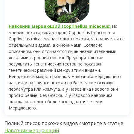
Навозник мерцающий (Coprinellus micaceus)
По
мнению некоторых авторов, Coprinellus truncorum и
Coprinellus micaceus настолько похожи, что является не
отдельными видами, а синонимами. Согласно
описаниям, они отличаются лишь незначительными
деталями строения цистид. Предварительные
результаты генетических тестов не показали
генетических различий между этими видами.
Ненадёжный макро-признак: у Навозника мерцающего
частички на шляпке похожи на блестящие осколки
перламутра или жемчуга, а у Навозника ивового они
просто белые, без блеска. И у Ивового навозника
шляпка несколько более «складчатая», чем у
Мерцающего.
Полный список похожих видов смотрите в статье
Навозник мерцающий
.