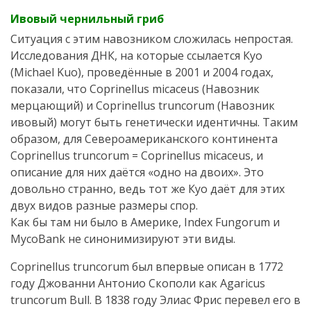
Ивовый чернильный гриб
Ситуация с этим навозником сложилась непростая.
Исследования ДНК, на которые ссылается Куо
(Michael Kuo), проведённые в 2001 и 2004 годах,
показали, что Coprinellus micaceus (Навозник
мерцающий) и Coprinellus truncorum (Навозник
ивовый) могут быть генетически идентичны. Таким
образом, для Североамериканского континента
Coprinellus truncorum = Coprinellus micaceus, и
описание для них даётся «одно на двоих». Это
довольно странно, ведь тот же Куо даёт для этих
двух видов разные размеры спор.
Как бы там ни было в Америке, Index Fungorum и
MycoBank не синонимизируют эти виды.
Coprinellus truncorum был впервые описан в 1772
году Джованни Антонио Скополи как Agaricus
truncorum Bull. В 1838 году Элиас Фрис перевел его в