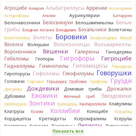
индивидуальные вкусовые особенности.)Гриб, конечно,
Альбатреллусы
Агроцибе
Аррении
Аскокорине
Алеврия
выкинули.
Аурикулярии
Астерофоры
15 часов назад
Ателии
Баттаррея
Белые
Белосвинухи
Белонавозники
Белошампиньоны
Verona
Говорушка булавоногая могла бы вырасти...
грибы
Бокальчики
Болетины
Бледная поганка
Блюдцевик
15 часов назад
Боровики
Болеты
Болетопсисы
Бьеркандера
Валуй
Misha35
Спасибо!!!
Волоконницы
Вольвариеллы
Весёлки
Волнушки
16 часов назад
Вёшенки
Вороночники
Галерины
Ганодермы
BorisM
Вот как раз зонтика пестрого там
Гигрофоры
Гигроцибе
Гебеломы
Геопоры
точно нет! P.S. Вячеслав, мы ждём ваших подтверждений
Гипомицесы
Гиднеллумы
Гимнопилы
Гиродоны
насчёт того, что на разных фото не один и тот же гриб. Они
Говорушки
Гифоломы
Глеофиллумы
Гиропорусы
и по виду разные, а не просто разные экземпляры. Но
Грузди
хорошо было бы упорядочить это с вашим участием.
Головачи
Горчаки
Грифолы
Горькушка
Грабовик
Разные грибы нужно разнести по разным вопросам!
Дождевики
Дрожалки
Домовые грибы
Дисцины
16 часов назад
Ежовики
Звездовики
Дубовики
Жёлчный гриб
BorisM
Однозначно польский!
Зонтики
Клавулины
Зеленушка
Калоцеры
Кантареллюли
16 часов назад
Коллибии
Клатрусы
Коноцибе
Кораллы
Козляк
BorisM
Николай, дайте уточнение насчёт изменения
Крепидоты
Кордицепсы
Ксеромфалины
Ксерулы
цвета гриба на срезе. Без этой информации до конца
Лепиоты
Ксилярии
Лаковицы
Лимацеллы
Кудонии
сложно выбрать между жёлтым и собачьим груздями!
Показать все
Лисички
Лишайники
Лиофиллумы
22 часа назад