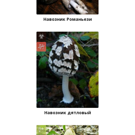
Навозник Романьези
Навозник дятловый