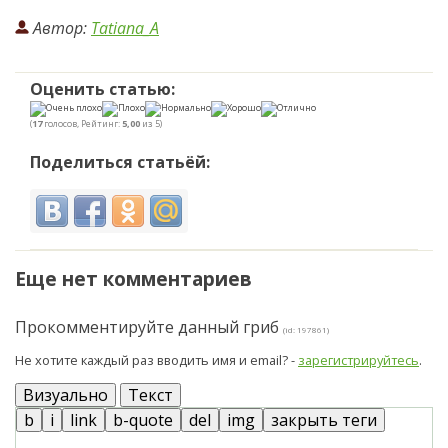
Автор:
Tatiana_A
Оценить статью:
(
17
голосов, Рейтинг:
5,00
из 5)
Поделиться статьёй:
Еще нет комментариев
Прокомментируйте данный гриб
(id: 197861)
Не хотите каждый раз вводить имя и email? -
зарегистрируйтесь
.
Визуально
Текст