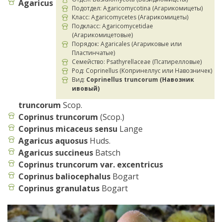
Agaricus
Подотдел: Agaricomycotina (Агарикомицеты)
Класс: Agaricomycetes (Агарикомицеты)
Подкласс: Agaricomycetidae
(Агарикомицетовые)
Порядок: Agaricales (Агариковые или
Пластинчатые)
Семейство: Psathyrellaceae (Псатирелловые)
Род: Coprinellus (Копринеллус или Навозничек)
Вид:
Coprinellus truncorum (Навозник
ивовый)
truncorum
Scop.
Coprinus truncorum
(Scop.)
Coprinus micaceus sensu
Lange
Agaricus aquosus
Huds.
Agaricus succineus
Batsch
Coprinus truncorum var. excentricus
Coprinus baliocephalus
Bogart
Coprinus granulatus
Bogart