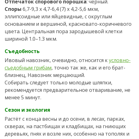
Отпечаток спорового порошка
: чёрный.
Споры
6,7-9,3 х 4,7-6,4 (7) х 4,2-5,6 мкм,
эллипсоидные или яйцевидные, с округлым
основанием и вершиной, красновато-коричневого
цвета. Центральная пора зародышевой клетки
шириной 1.0–1.3 мкм.
Съедобность
Ивовый навозник, очевидно, относится к
условно-
съедобным грибам
, точно так же, как и его брат-
близнец, Навозник мерцающий.
Собирать следует только молодые шляпки,
рекомендуется предварительное отваривание, не
менее 5 минут.
Сезон и экология
Растёт с конца весны и до осени, в лесах, парках,
скверах, на пастбищах и кладбищах, на гниющих
деревьях, пнях и возле них, особенно на тополях и