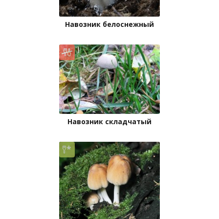
Навозник белоснежный
Навозник складчатый