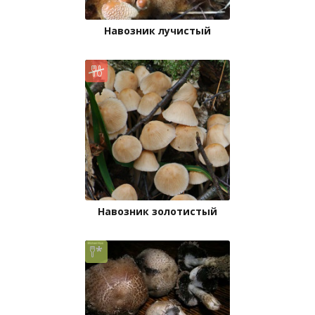
Навозник лучистый
Навозник золотистый