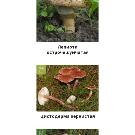
Лепиота
острочешуйчатая
Цистодерма зернистая