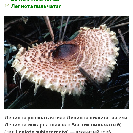
Лепиота пильчатая
Лепиота розоватая
(или
Лепиота пильчатая
или
Лепиота инкарнатная
или
Зонтик пильчатый
)
(лат.
Lepiota subincarnata
) — ядовитый гриб