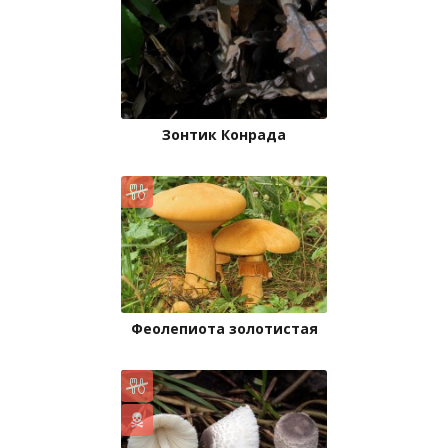
Зонтик Конрада
Феолепиота золотистая