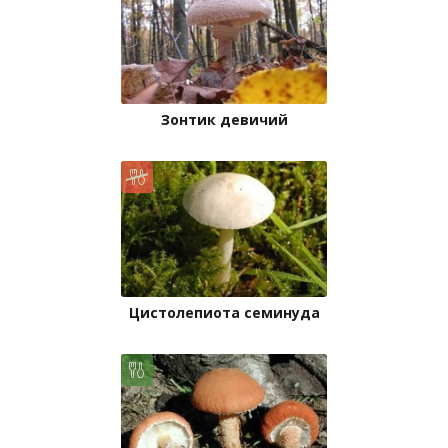
Зонтик девичий
Цистолепиота семинуда