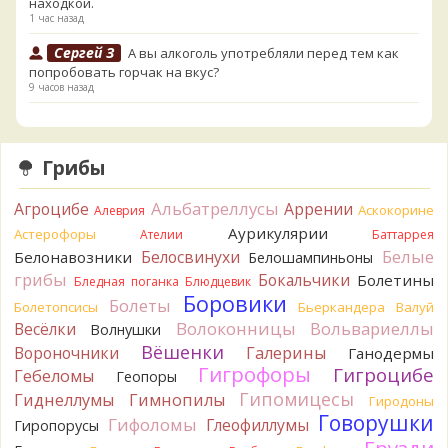
находкой.
1 час назад
Сергей З
А вы алкоголь употребляли перед тем как
попробовать горчак на вкус?
9 часов назад
Serj_Sf
Сегодня такого маленького я и порезал, и
лизнул, и пожевал, но горечи не почувствовал. Супруга
лизнула - ей горький, как таблетка. Детям тоже не горький.
Грибы
То что это именно горчак сомнений нет. Но вот такие
индивидуальные вкусовые особенности.)Гриб, конечно,
Альбатреллусы
Агроцибе
Аррении
Аскокорине
Алеврия
выкинули.
Аурикулярии
Астерофоры
14 часов назад
Ателии
Баттаррея
Белые
Белосвинухи
Белонавозники
Белошампиньоны
Verona
Говорушка булавоногая могла бы вырасти...
грибы
Бокальчики
Болетины
Бледная поганка
Блюдцевик
14 часов назад
Боровики
Болеты
Болетопсисы
Бьеркандера
Валуй
Misha35
Спасибо!!!
Волоконницы
Вольвариеллы
Весёлки
Волнушки
15 часов назад
Вёшенки
Вороночники
Галерины
Ганодермы
BorisM
Вот как раз зонтика пестрого там
Гигрофоры
Гигроцибе
Гебеломы
Геопоры
точно нет! P.S. Вячеслав, мы ждём ваших подтверждений
Гипомицесы
Гиднеллумы
Гимнопилы
Гиродоны
насчёт того, что на разных фото не один и тот же гриб. Они
Говорушки
Гифоломы
Глеофиллумы
Гиропорусы
и по виду разные, а не просто разные экземпляры. Но