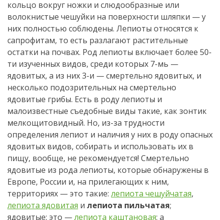
кольцо вокруг ножки и слюдообразные или
волокнистые чешуйки на поверхности шляпки — у
них полностью соблюдены. Лепиоты относятся к
сапрофитам, то есть разлагают растительные
остатки на почвах. Род лепиоты включает более 50-
ти изученных видов, среди которых 7-мь —
ядовитых, а из них 3-и — смертельно ядовитых, и
несколько подозрительных на смертельно
ядовитые грибы. Есть в роду лепиоты и
малоизвестные съедобные виды такие, как зонтик
мелкощитовидный. Но, из-за трудности
определения лепиот и наличия у них в роду опасных
ядовитых видов, собирать и использовать их в
пищу, вообще, не рекомендуется! Смертельно
ядовитые из рода лепиоты, которые обнаружены в
Европе, России и, на прилегающих к ним,
территориях — это такие:
лепиота чешуйчатая
,
лепиота ядовитая
и
лепиота пильчатая
;
ядовитые: это —
лепиота каштановая
; а