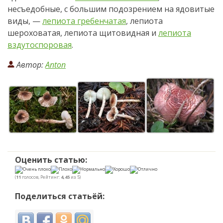
несъедобные, с большим подозрением на ядовитые
виды, —
лепиота гребенчатая
, лепиота
шероховатая, лепиота щитовидная и
лепиота
вздутоспоровая
.
Автор:
Anton
Оценить статью:
(
11
голосов, Рейтинг:
4,45
из 5)
Поделиться статьёй: