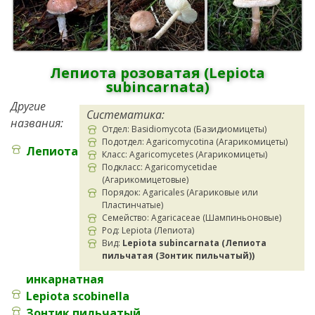
Лепиота розоватая (Lepiota
subincarnata)
Другие
Систематика:
названия:
Отдел: Basidiomycota (Базидиомицеты)
Подотдел: Agaricomycotina (Агарикомицеты)
Лепиота
Класс: Agaricomycetes (Агарикомицеты)
Подкласс: Agaricomycetidae
(Агарикомицетовые)
Порядок: Agaricales (Агариковые или
Пластинчатые)
Семейство: Agaricaceae (Шампиньоновые)
Род: Lepiota (Лепиота)
Вид:
Lepiota subincarnata (Лепиота
пильчатая (Зонтик пильчатый))
инкарнатная
Lepiota scobinella
Зонтик пильчатый