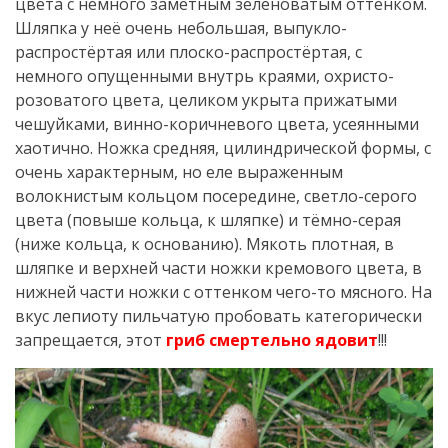
цвета с немного заметным зеленоватым оттенком.
Шляпка у неё очень небольшая, выпукло-
распростёртая или плоско-распростёртая, с
немного опущенными внутрь краями, охристо-
розоватого цвета, целиком укрыта прижатыми
чешуйками, винно-коричневого цвета, усеянными
хаотично. Ножка средняя, цилиндрической формы, с
очень характерным, но еле выраженным
волокнистым кольцом посередине, светло-серого
цвета (повыше кольца, к шляпке) и тёмно-серая
(ниже кольца, к основанию). Мякоть плотная, в
шляпке и верхней части ножки кремового цвета, в
нижней части ножки с оттенком чего-то мясного. На
вкус лепиоту пильчатую пробовать категорически
запрещается, этот
гриб смертельно ядовит
!!!