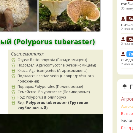
грибы
35 мину
К
начал
2 часа н
К
й (Polyporus tuberaster)
2 часа н
Систематика:
Ta
съедо
Отдел: Basidiomycota (Базидиомицеты)
2 часа н
Подотдел: Agaricomycotina (Агарикомицеты)
Класс: Agaricomycetes (Агарикомицеты)
Ta
Подкласс: Incertae sedis (неопределённого
целик
положения)
верти
Порядок: Polyporales (Полипоровые)
значи
Семейство: Polyporaceae (Полипоровые)
свари
Род: Polyporus (Полипорус)
Агро
Вид:
Polyporus tuberaster (Трутовик
начин
Аскок
2 часа н
клубненосный)
Батта
К
Бело
увере
Блюдц
но це