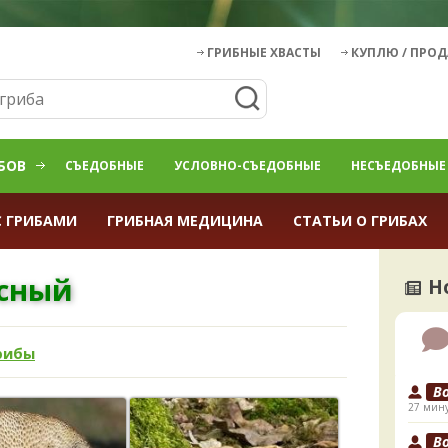
ГРИБНЫЕ ХВАСТЫ
КУПЛЮ / ПРО
БОВ
СЪЕДОБНЫЕ
УСЛОВНО-СЪЕДОБНЫЕ
НЕСЪЕДОБНЫЕ
С ГРИБАМИ
ГРИБНАЯ МЕДИЦИНА
СТАТЬИ О ГРИБАХ
осный
Н
рибы
B
27 мину
B