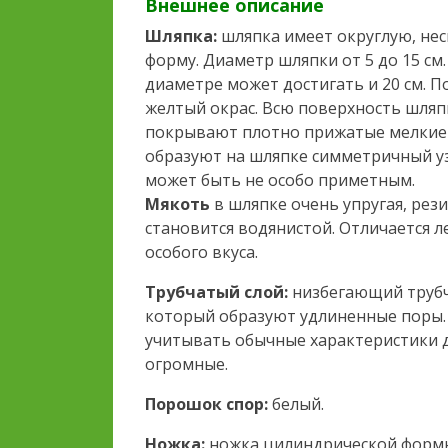
Внешнее описание
Шляпка:
шляпка имеет округлую, не
форму. Диаметр шляпки от 5 до 15 см
диаметре может достигать и 20 см. 
желтый окрас. Всю поверхность шляпк
покрывают плотно прижатые мелкие 
образуют на шляпке симметричный уз
может быть не особо приметным.
Мякоть
в шляпке очень упругая, рези
становится водянистой. Отличается 
особого вкуса.
Трубчатый слой:
низбегающий трубч
который образуют удлиненные поры. 
учитывать обычные характеристики д
огромные.
Порошок спор:
белый.
Ножка:
ножка цилиндрической формы