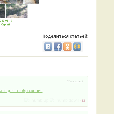
019.05.19
Сергей
Поделиться статьёй:
12 лет назад #
те для отображения
.
-13