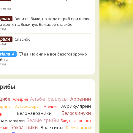
.
т назад
ирилл
Вони не было, но вода и гриб при варке
и желтеть. Выкинул. Большое спасибо.
азад
ирилл
Спасибо.
азад
tiana_A
Да. Но они не все безоговорочно
бны.
азад
tiana_A
В следующий раз вырвите его
ом и разрежьте ножку вертикально. Именно
Грибы
кально. Пожелтение у самого основания -
т, Ш. Желтокожий, ядовит. Иногда полезно гриб
ть, Желтокожий и еще несколько ядовитых
Альбатреллусы
цибе
Аррении
Алеврия
ают жутко вонять химией, и вода желтеет.
Аурикулярии
орине
Астерофоры
Ателии
азад
Белосвинухи
Белонавозники
ррея
ирилл
Спасибо, а можно быть хотя бы
Белые грибы
шампиньоны
Бледная поганка
нным, что это сыроежки? Полости в ножке нет,
Бокальчики
Болетины
Болетопсисы
евик
нтральная часть видно, что другого цвета