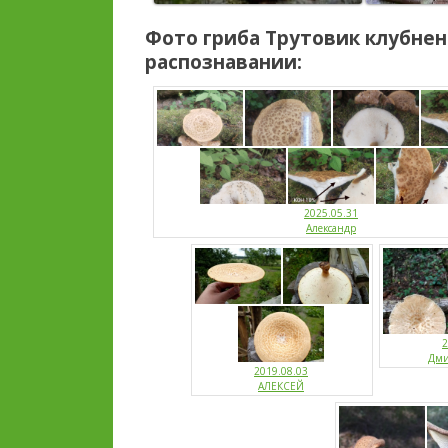
Фото гриба
Трутовик клубне
распознавании:
2025.05.31
Александр
2
Дми
2019.08.03
АЛЕКСЕЙ