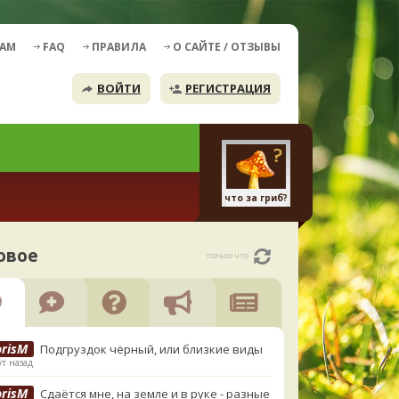
ДАМ
FAQ
ПРАВИЛА
О САЙТЕ / ОТЗЫВЫ
ВОЙТИ
РЕГИСТРАЦИЯ
что за гриб?
овое
только что
orisM
Подгруздок чёрный, или близкие виды
т назад
orisM
Сдаётся мне, на земле и в руке - разные