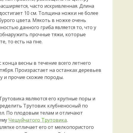
Удем
асширяется, часто искривленная. Длина
Фелл
 достигает 10 см. Толщина ножки не более
Церат
бурого цвета. Мякоть в ножке очень
гри
ностью данного гриба является то, что у
Ша
 обнаружить прочные тяжи, которые
Шишк
е, то есть на пне.
 конца весны в течение всего летнего
тября. Произрастает на останках деревьев
у и прочие схожие породы.
рутовика являются его крупные поры и
пределить Трутовик клубненосный по
ел. По плодовым телам и отличают
 ему
Чешуйчатого Трутовика
.
ляпке отличает его от мелкопористого