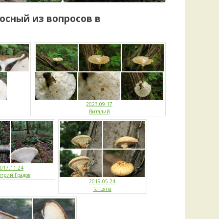
носный
из вопросов в
2023.09.17
Виталий
017.11.24
трий Градов
2019.05.24
Татьяна