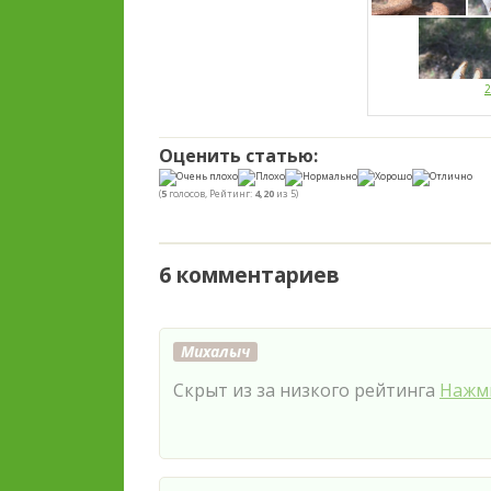
2
Оценить статью:
(
5
голосов, Рейтинг:
4,20
из 5)
6 комментариев
Михалыч
Скрыт из за низкого рейтинга
Нажми