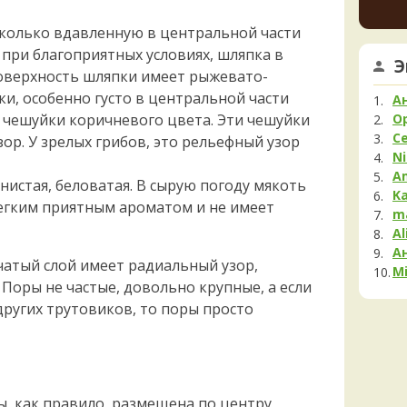
4 часа н
Мела
сколько вдавленную в центральной части
Мок
Мик
Му
5 часов 
. при благоприятных условиях, шляпка в
Э
Поверхность шляпки имеет рыжевато-
Нег
А
Опя
и, особенно густо в центральной части
А
на фо
Па
обыкн
чешуйки коричневого цвета. Эти чешуйки
O
Попро
С
ор. У зрелых грибов, это рельефный узор
Пец
18 часо
Ni
Пило
A
Ta
нистая, беловатая. В сырую погоду мякоть
Подг
K
следу
легким приятным ароматом и не имеет
Полё
m
гриб,
Al
Пост
сторо
А
отдел
Рам
атый слой имеет радиальный узор,
необх
Mi
Рог
Поры не частые, довольно крупные, а если
более
Сата
19 часо
ругих трутовиков, то поры просто
Сли
Cu
Стро
выкин
говор
Сутор
19 часо
Трам
, как правило, размещена по центру