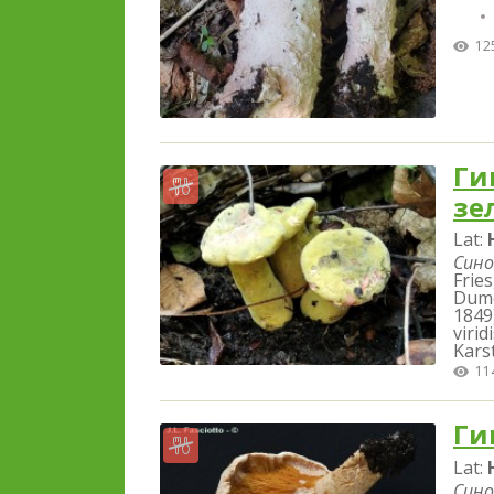
12
Ги
зе
Lat:
Сино
Fries
Dumo
1849
virid
Kars
11
Ги
Lat:
Сино