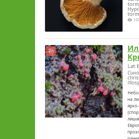
torm
Hypo
torm
10
Ил
Кр
Lat:
Сино
chri
Illo
Небо
на л
ярко
(спо
лиша
Евро
прох
ранне