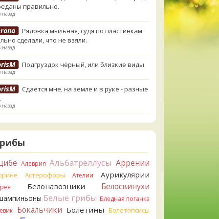
реданы правильно.
в назад
erona
Рядовка мыльная, судя по пластинкам.
льно сделали, что не взяли.
в назад
orisM
Подгруздок чёрный, или близкие виды
в назад
orisM
Сдаётся мне, на земле и в руке - разные
.
в назад
ирилл
Вони не было, но вода и гриб при варке
и желтеть. Выкинул. Большое спасибо.
в назад
Грибы
ирилл
Спасибо.
Альбатреллусы
цибе
Аррении
Алеврия
в назад
Аурикулярии
орине
Астерофоры
Ателии
tiana_A
Да. Но они не все безоговорочно
Белосвинухи
Белонавозники
ррея
бны.
Белые грибы
шампиньоны
в назад
Бледная поганка
Бокальчики
Болетины
Болетопсисы
евик
tiana_A
В следующий раз вырвите его