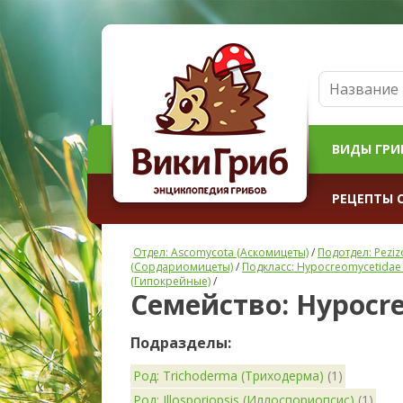
ВИДЫ ГРИ
РЕЦЕПТЫ 
Отдел: Ascomycota (Аскомицеты)
/
Подотдел: Pezi
(Сордариомицеты)
/
Подкласс: Hypocreomycetidae
(Гипокрейные)
/
Семейство: Hypocr
Подразделы:
Род: Trichoderma (Триходерма)
(1)
Род: Illosporiopsis (Иллоспориопсис)
(1)