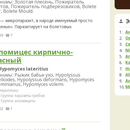
нимы:
Золотая плесень, Пожиратель
Мела
тов, Пожиратель подберёзовиков, Bolete
16 часо
Мок
r, Bolete Mould.
Му
Ta
Э
 — микропаразит, в народе именуемый просто
Нег
нужна
сенью». Паразитирует на болетовых.
опред
Опя
А
16 часо
39
7
Па
O
С
Ta
Пец
помицес кирпично-
Ni
шамп, 
Пило
16 часо
A
асный
Подг
K
Мик
Полё
Hypomyces lateritius
m
18 часо
нимы:
Рыжик бабье ухо, Hypolyssus
Al
Пост
elloides, Hypolyssus deformans, Hypomyces
А
Рам
leminianus, Hypomyces volemi.
Mi
Рог
теристики:
Группа: паразиты грибов
Сата
Группа: аскомицеты
Сли
02
1
Стро
Сутор
Трам