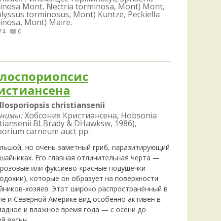
inosa Mont, Nectria torminosa, Mont) Mont,
lyssus torminosus, Mont) Kuntze, Peckiella
inosa, Mont) Maire.
74
0
лоспориопсис
истиансена
Illosporiopsis christiansenii
нимы:
Хобсония Кристиансена, Hobsonia
stiansenii BLBrady & DHawksw, 1986),
sporium carneum auct pp.
льшой, но очень заметный гриб, паразитирующий
ишайниках. Его главная отличительная черта —
-розовые или фуксиево-красные подушечки
родохии), которые он образует на поверхности
йников-хозяев. Этот широко распространённый в
пе и Северной Америке вид особенно активен в
ладное и влажное время года — с осени до
й весны.