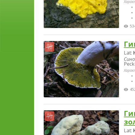
Харак
53
Ги
Lat:
Сино
Pecki
Харак
45
Ги
зо
Lat: