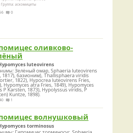
Группа: аскомицеты
56
0
помицес оливково-
лёный
Hypomyces luteovirens
нимы:
Зелёный омар, Sphaeria luteovirens
, 1817), базионим), Thallisphaera viridis
rtier, 1822), Hypocrea luteovirens Fries,
), Hypomyces atra Fries, 1849), Hypomyces
is P Karsten, 1873), Hypolyssus viridis, P
ten) Kuntze, 1898).
40
1
помицес волнушковый
Hypomyces torminosus
нимы:
Гипомицес торминосус, Sphaeria