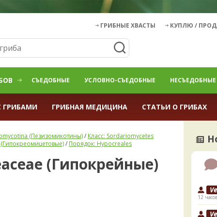
ГРИБНЫЕ ХВАСТЫ
КУПЛЮ / ПРО
БОВ
СЪЕДОБНЫЕ
УСЛОВНО-СЪЕДОБНЫЕ
НЕСЪЕДОБНЫЕ
С ГРИБАМИ
ГРИБНАЯ МЕДИЦИНА
СТАТЬИ О ГРИБАХ
zomycotina (Пезизомикотины)
/
Класс: Sordariomycetes
Н
 (Гипокреомицетовые)
/
Порядок: Hypocreales
eaceae (Гипокрейные)
V
12 часо
V