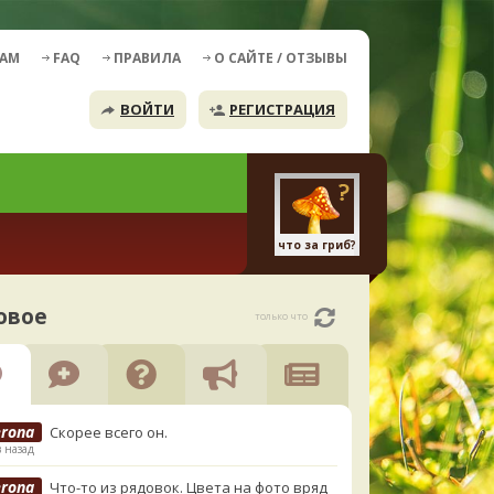
ДАМ
FAQ
ПРАВИЛА
О САЙТЕ / ОТЗЫВЫ
ВОЙТИ
РЕГИСТРАЦИЯ
что за гриб?
овое
только что
erona
Скорее всего он.
в назад
erona
Что-то из рядовок. Цвета на фото вряд