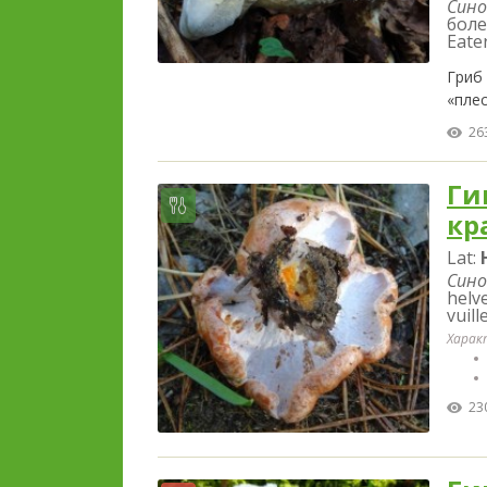
Сино
боле
Eate
Гриб
«пле
26
Ги
кр
Lat:
Сино
helv
vuil
Харак
23