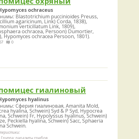
помицес охряный
Удем
Фелл
Hypomyces ochraceus
нимы:
Blastotrichium puccinioides Preuss,
Церат
cillium agaricinum, Link) Corda, 1838),
гри
monium verticillatum Link, 1809),
Ша
osphaera ochracea, Persoon) Dumortier,
), Hypomyces ochracea Persoon, 1801).
Шишк
67
0
помицес гиалиновый
Hypomyces hyalinus
нимы:
Сферия гиалиновая, Amanita Mold,
crea hyalina, Schwein) Syd & P Syd, Hypocrea
ina, Schwein) Fr, Hypolyssus hyalinus, Schwein)
e, Peckiella hyalina, Schwein) Sacc, Sphaeria
ina Schwein.
теристики:
Группа: паразиты грибов