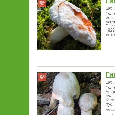
Ги
Lat:
Сино
Verti
Acre
Disc
1822
12
Ги
Lat:
Сино
Apio
hyal
Kuntz
hyal
Харак