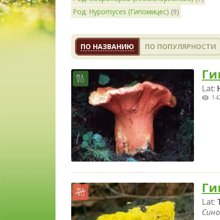
Род: Hypomyces (Гипомицес)
(9)
ПО НАЗВАНИЮ
ПО ПОПУЛЯРНОСТИ
Ги
Lat:
14
Ги
Lat:
Сино