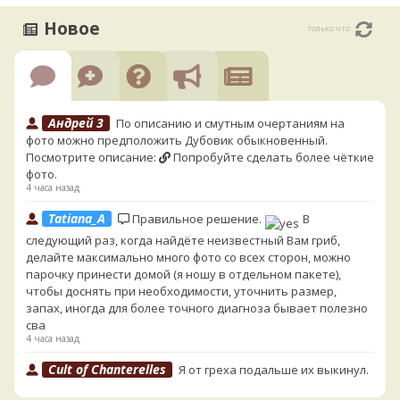
Новое
только что
Андрей 3
По описанию и смутным очертаниям на
фото можно предположить Дубовик обыкновенный.
Посмотрите описание:
Попробуйте сделать более чёткие
фото.
4 часа назад
Tatiana_A
Правильное решение.
В
следующий раз, когда найдёте неизвестный Вам гриб,
делайте максимально много фото со всех сторон, можно
парочку принести домой (я ношу в отдельном пакете),
чтобы доснять при необходимости, уточнить размер,
запах, иногда для более точного диагноза бывает полезно
сва
4 часа назад
Cult of Chanterelles
Я от греха подальше их выкинул.
Для не знающего человека эксперименты с говорушками,