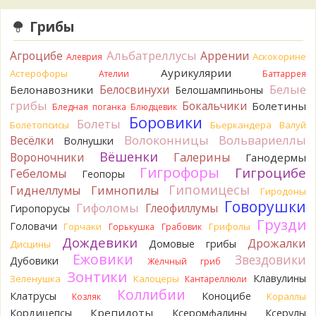
наверное, плохая идея.
5 часов назад
Грибы
Tatiana_A
Говорушек в этой цветовой гамме - хоть
пруд пруди, и далеко не все описаны на этом сайте. И
Альбатреллусы
Агроцибе
Аррении
Аскокорине
Алеврия
большинство из них как минимум несъедобны. Ворончатая
Аурикулярии
Астерофоры
Ателии
Баттаррея
должна слабо пахнуть миндалём. Из похожих есть, скажем,
Белые
Белосвинухи
Белонавозники
Белошампиньоны
Желобчатая и Бледноокрашенная. Росли не не древесине,
грибы
Бокальчики
Болетины
так? Из земли или из подстилки
Бледная поганка
Блюдцевик
5 часов назад
Боровики
Болеты
Болетопсисы
Бьеркандера
Валуй
Волоконницы
Вольвариеллы
Весёлки
Мария
Волнушки
Хорошо. При срезании синеет.
5 часов назад
Вёшенки
Вороночники
Галерины
Ганодермы
Гигрофоры
Гигроцибе
Гебеломы
Геопоры
Tatiana_A
Посмотрите Пилолистнички:
lentinellus/
Гипомицесы
5 часов назад
Гиднеллумы
Гимнопилы
Гиродоны
Говорушки
Гифоломы
Глеофиллумы
Гиропорусы
BorisM
Мария, нереально точно определить вид
Грузди
гриба по таким фото. А в лотерею играть здесь никто не
Головачи
Горчаки
Грифолы
Горькушка
Грабовик
станет...
Дождевики
Дрожалки
Домовые грибы
Дисцины
9 часов назад
Ежовики
Звездовики
Дубовики
Жёлчный гриб
BorisM
Лес может быть и еловый, но хвоя на земле -
Зонтики
Клавулины
Зеленушка
Калоцеры
Кантареллюли
сосновая.
Коллибии
Клатрусы
Коноцибе
Кораллы
Козляк
12 часов назад
Крепидоты
Кордицепсы
Ксеромфалины
Ксерулы