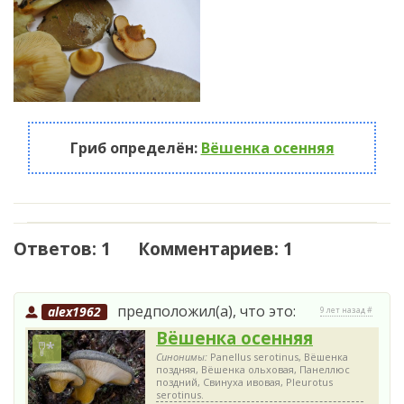
Гриб определён:
Вёшенка осенняя
Ответов: 1 Комментариев: 1
предположил(а), что это:
alex1962
9 лет назад #
Вёшенка осенняя
Синонимы:
Panellus serotinus, Вёшенка
поздняя, Вёшенка ольховая, Панеллюс
поздний, Свинуха ивовая, Pleurotus
serotinus.