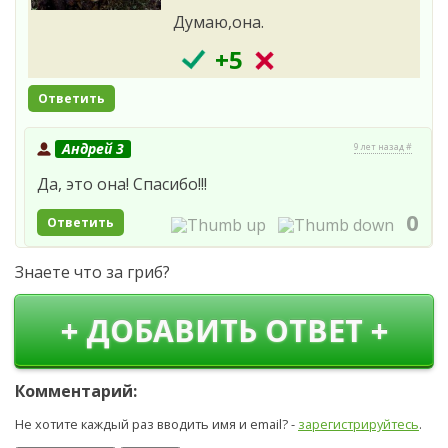
Думаю,она.
+5
Ответить
Андрей 3
9 лет назад #
Да, это она! Спасибо!!!
0
Ответить
Знаете что за гриб?
+ ДОБАВИТЬ ОТВЕТ +
Комментарий:
Не хотите каждый раз вводить имя и email? -
зарегистрируйтесь
.