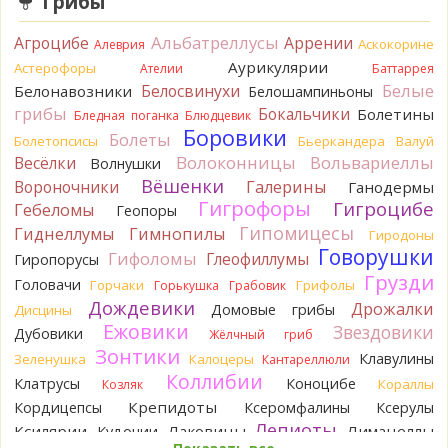
Грибы
6 часов назад
Альбатреллусы
Агроцибе
Аррении
Аскокорине
Алеврия
BorisM
Однозначно польский!
Аурикулярии
6 часов назад
Астерофоры
Ателии
Баттаррея
Белые
Белосвинухи
Белонавозники
Белошампиньоны
BorisM
Николай, дайте уточнение насчёт изменения
грибы
Бокальчики
Болетины
Бледная поганка
Блюдцевик
цвета гриба на срезе. Без этой информации до конца
Боровики
Болеты
сложно выбрать между жёлтым и собачьим груздями!
Болетопсисы
Бьеркандера
Валуй
12 часов назад
Волоконницы
Вольвариеллы
Весёлки
Волнушки
Вёшенки
Вороночники
Галерины
Ганодермы
BorisM
Очевидный подберезовик!
Гигрофоры
12 часов назад
Гигроцибе
Гебеломы
Геопоры
Гипомицесы
Гиднеллумы
Гимнопилы
Гиродоны
Verona
Рядовка скученная.
Говорушки
1 день назад
Гифоломы
Глеофиллумы
Гиропорусы
Грузди
Головачи
Горчаки
Грифолы
Горькушка
Грабовик
Юрий
Только сосны. Любит молодняк и растёт ещё по
Дождевики
краям лесных дорог.
Дрожалки
Домовые грибы
Дисцины
1 день назад
Ежовики
Звездовики
Дубовики
Жёлчный гриб
Зонтики
Юрий
Бывает встречается и в чисто еловых лесах,но
Клавулины
Зеленушка
Калоцеры
Кантареллюли
основное его дерево конечно же лиственница. Под соснами
Коллибии
Клатрусы
Коноцибе
Кораллы
Козляк
не растёт.
Крепидоты
Кордицепсы
Ксеромфалины
Ксерулы
1 день назад
Лепиоты
Ксилярии
Лаковицы
Лимацеллы
Кудонии
Katya20
Зарлдыш мухомора.