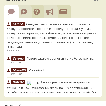
Serj_Sf
Сегодня такого маленького я и порезал, и
лизнул, и пожевал, но горечи не почувствовал. Супруга
лизнула - ей горький, как таблетка. Детям тоже не горький.
То что это именно горчак сомнений нет. Но вот такие
индивидуальные вкусовые особенности.)Гриб, конечно,
выкинули.
4 часа назад
Verona
Говорушка булавоногая могла бы вырасти...
5 часов назад
Misha35
Спасибо!!!
5 часов назад
BorisM
Вот как раз зонтика пестрого там
точно нет! P.S. Вячеслав, мы ждём ваших подтверждений
насчёт того, что на разных фото не один и тот же гриб. Они
и по виду разные, а не просто разные экземпляры. Но
хорошо было бы упорядочить это с вашим участием.
Разные грибы нужно разнести по разным вопросам!