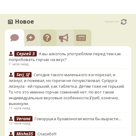
Новое
только что
Сергей З
А вы алкоголь употребляли перед тем как
попробовать горчак на вкус?
7 часов назад
Serj_Sf
Сегодня такого маленького я и порезал, и
лизнул, и пожевал, но горечи не почувствовал. Супруга
лизнула - ей горький, как таблетка. Детям тоже не горький.
То что это именно горчак сомнений нет. Но вот такие
индивидуальные вкусовые особенности.)Гриб, конечно,
выкинули.
11 часов назад
Verona
Говорушка булавоногая могла бы вырасти...
12 часов назад
Misha35
Спасибо!!!