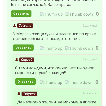
Быть не согласной, Ваше право.
0
Ответить
Tatyana
9 лет назад #
У Морзе кожица сухая и пластинки по краям
с фиолетовым оттенком, этого нет.
0
Ответить
Сергей
9 лет назад #
С теми дождями, что сейчас, нет ни одной
сыроежки с сухой кожицей!
0
Ответить
Tatyana
9 лет назад #
Да написано же, они не мокрые, а липкие.