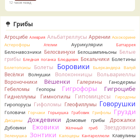
12 часов назад
BorisM
Вот как раз зонтика пестрого там
точно нет! P.S. Вячеслав, мы ждём ваших подтверждений
Грибы
насчёт того, что на разных фото не один и тот же гриб. Они
и по виду разные, а не просто разные экземпляры. Но
Альбатреллусы
Агроцибе
Аррении
Аскокорине
Алеврия
хорошо было бы упорядочить это с вашим участием.
Аурикулярии
Астерофоры
Разные грибы нужно разнести по разным вопросам!
Ателии
Баттаррея
13 часов назад
Белые
Белосвинухи
Белонавозники
Белошампиньоны
грибы
Бокальчики
Болетины
Бледная поганка
Блюдцевик
BorisM
Однозначно польский!
Боровики
13 часов назад
Болеты
Болетопсисы
Бьеркандера
Валуй
Волоконницы
Вольвариеллы
Весёлки
Волнушки
BorisM
Николай, дайте уточнение насчёт изменения
Вёшенки
Вороночники
Галерины
Ганодермы
цвета гриба на срезе. Без этой информации до конца
Гигрофоры
Гигроцибе
сложно выбрать между жёлтым и собачьим груздями!
Гебеломы
Геопоры
19 часов назад
Гипомицесы
Гиднеллумы
Гимнопилы
Гиродоны
Говорушки
BorisM
Гифоломы
Очевидный подберезовик!
Глеофиллумы
Гиропорусы
19 часов назад
Грузди
Головачи
Горчаки
Грифолы
Горькушка
Грабовик
Дождевики
Verona
Рядовка скученная.
Дрожалки
Домовые грибы
Дисцины
2 дня назад
Ежовики
Звездовики
Дубовики
Жёлчный гриб
Зонтики
Юрий
Только сосны. Любит молодняк и растёт ещё по
Клавулины
Зеленушка
Калоцеры
Кантареллюли