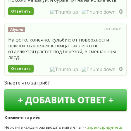
Похожи на валуй, и бурые пятна на ножке есть.
0
Ответить
Alyona
9 лет назад #
На фото, конечно, кульбик: от поверхности
шляпок сыроежек кожица так легко не
отделяется (растёт под берёзой, в смешанном
лесу).
0
Ответить
Знаете что за гриб?
+ ДОБАВИТЬ ОТВЕТ +
Комментарий:
Не хотите каждый раз вводить имя и email? -
зарегистрируйтесь
.