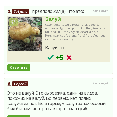
предположил(а), что это:
Tatyana
9 лет назад #
Валуй
Синонимы:
Russula foetens, Сыроежка
вонючая, Agaricus piperatus Bull, Agaricus
bulliardii JF Gmel, Agaricus fastidiosus
Pers, Agaricus foetens, Pers) Pers, Agaricus
incrassatus Sowerby.
Валуй это.
+5
Ответить
Сергей
9 лет назад #
Это не валуй. Это сыроежка, один из видов,
похожих на валуй. Во первых, нет полых
валуйских ног. Во вторых, у валуя запах особый,
был бы замечен, раз автор нюхал гриб.