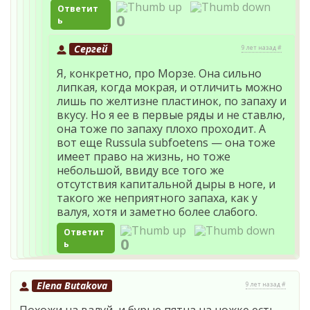
Ответит
0
ь
Сергей
9 лет назад #
Я, конкретно, про Морзе. Она сильно
липкая, когда мокрая, и отличить можно
лишь по желтизне пластинок, по запаху и
вкусу. Но я ее в первые ряды и не ставлю,
она тоже по запаху плохо проходит. А
вот еще Russula subfoetens — она тоже
имеет право на жизнь, но тоже
небольшой, ввиду все того же
отсутствия капитальной дыры в ноге, и
такого же неприятного запаха, как у
валуя, хотя и заметно более слабого.
Ответит
0
ь
Elena Butakova
9 лет назад #