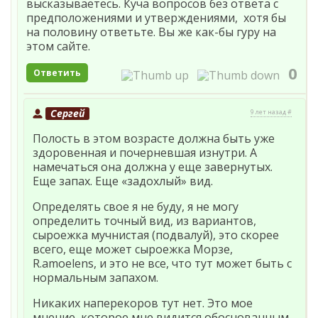
высказываетесь. Куча вопросов без ответа с
предположениями и утверждениями, хотя бы
на половину ответьте. Вы же как-бы гуру на
этом сайте.
0
Ответить
Сергей
9 лет назад #
Полость в этом возрасте должна быть уже
здоровенная и почерневшая изнутри. А
намечаться она должна у еще завернутых.
Еще запах. Еще «задохлый» вид.
Определять свое я не буду, я не могу
определить точный вид, из вариантов,
сыроежка мучнистая (подвалуй), это скорее
всего, еще может сыроежка Морзе,
R.amoelens, и это не все, что тут может быть с
нормальным запахом.
Никаких наперекоров тут нет. Это мое
мнение, которое мне видится обоснованным.