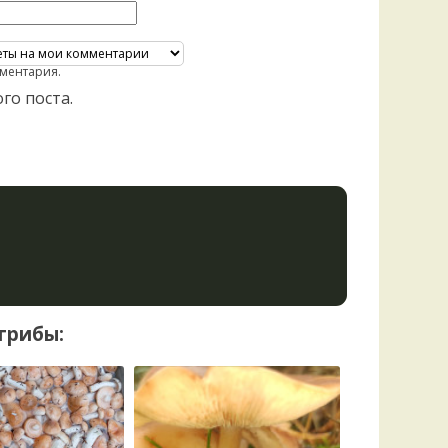
ментария.
го поста.
грибы: