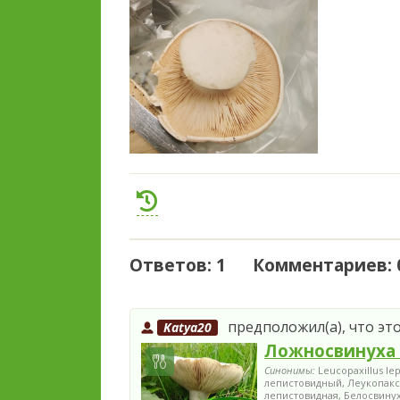
Ответов: 1 Комментариев: 
предположил(а), что это
Katya20
Ложносвинуха
Синонимы:
Leucopaxillus le
лепистовидный, Леукопак
лепистовидная, Белосвинух