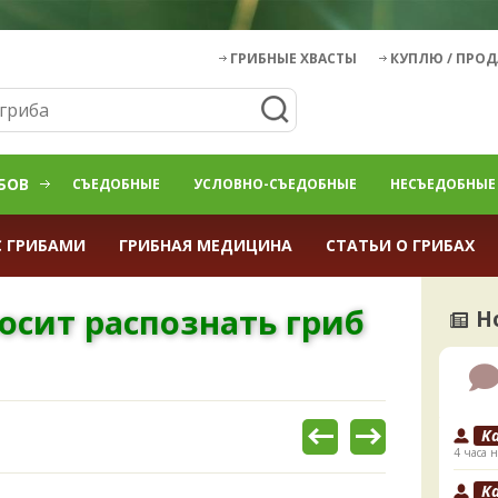
ГРИБНЫЕ ХВАСТЫ
КУПЛЮ / ПРО
БОВ
СЪЕДОБНЫЕ
УСЛОВНО-СЪЕДОБНЫЕ
НЕСЪЕДОБНЫЕ
С ГРИБАМИ
ГРИБНАЯ МЕДИЦИНА
СТАТЬИ О ГРИБАХ
осит распознать гриб
Н
K
4 часа н
K