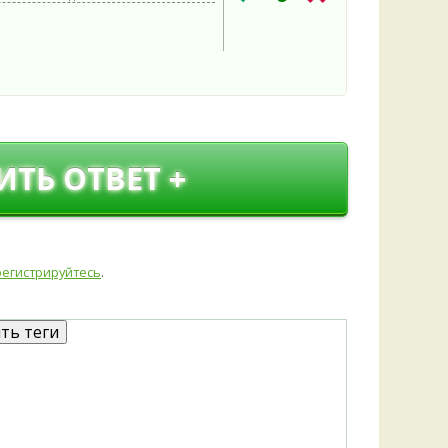
Удем
Фелл
Церат
гри
Ша
Шишк
ИТЬ ОТВЕТ +
регистрируйтесь
.