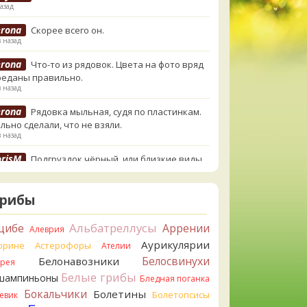
азад
erona
Скорее всего он.
в назад
erona
Что-то из рядовок. Цвета на фото вряд
реданы правильно.
в назад
erona
Рядовка мыльная, судя по пластинкам.
льно сделали, что не взяли.
в назад
orisM
Подгруздок чёрный, или близкие виды
в назад
orisM
Сдаётся мне, на земле и в руке - разные
Грибы
.
в назад
Альбатреллусы
цибе
Аррении
Алеврия
ирилл
Вони не было, но вода и гриб при варке
Аурикулярии
орине
Астерофоры
Ателии
и желтеть. Выкинул. Большое спасибо.
Белосвинухи
Белонавозники
ррея
в назад
Белые грибы
шампиньоны
Бледная поганка
ирилл
Спасибо.
Бокальчики
Болетины
Болетопсисы
евик
в назад