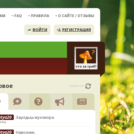
ДАМ
FAQ
ПРАВИЛА
О САЙТЕ / ОТЗЫВЫ
ВОЙТИ
РЕГИСТРАЦИЯ
что за гриб?
овое
только что
atya20
Зарлдыш мухомора.
азад
atya20
Навозник.