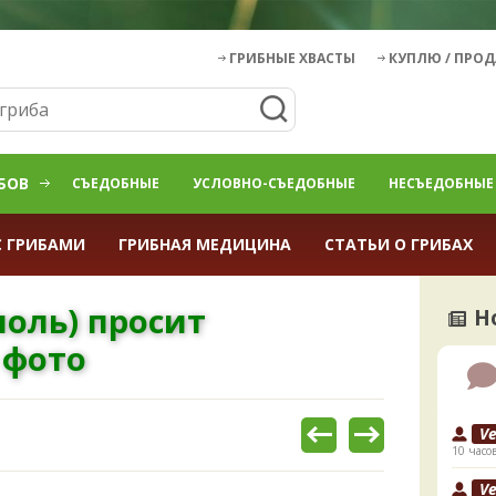
ГРИБНЫЕ ХВАСТЫ
КУПЛЮ / ПРО
БОВ
СЪЕДОБНЫЕ
УСЛОВНО-СЪЕДОБНЫЕ
НЕСЪЕДОБНЫЕ
С ГРИБАМИ
ГРИБНАЯ МЕДИЦИНА
СТАТЬИ О ГРИБАХ
поль) просит
Н
 фото
V
10 часо
V