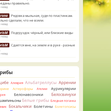
реданы правильно.
в назад
erona
Рядовка мыльная, судя по пластинкам.
льно сделали, что не взяли.
в назад
orisM
Подгруздок чёрный, или близкие виды
в назад
orisM
Сдаётся мне, на земле и в руке - разные
.
в назад
ирилл
Вони не было, но вода и гриб при варке
и желтеть. Выкинул. Большое спасибо.
в назад
Грибы
ирилл
Спасибо.
Альбатреллусы
цибе
Аррении
Алеврия
в назад
Аурикулярии
орине
Астерофоры
Ателии
tiana_A
Да. Но они не все безоговорочно
Белосвинухи
Белонавозники
ррея
бны.
Белые грибы
шампиньоны
в назад
Бледная поганка
Бокальчики
Болетины
Болетопсисы
евик
tiana_A
В следующий раз вырвите его