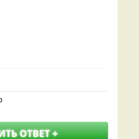
Удем
Фелл
Церат
гри
Ша
Шишк
0
ИТЬ ОТВЕТ +