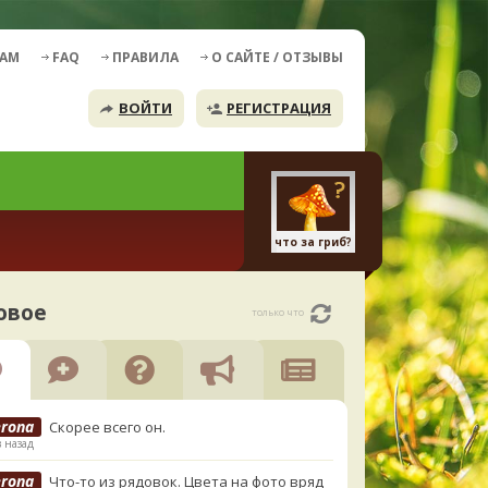
ДАМ
FAQ
ПРАВИЛА
О САЙТЕ / ОТЗЫВЫ
ВОЙТИ
РЕГИСТРАЦИЯ
что за гриб?
овое
только что
erona
Скорее всего он.
в назад
erona
Что-то из рядовок. Цвета на фото вряд