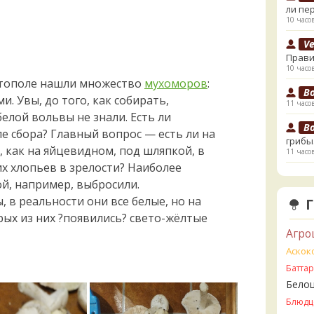
ли пе
10 часо
V
Прави
10 часо
астополе нашли множество
мухоморов
:
B
 Увы, до того, как собирать,
11 часо
елой вольвы не знали. Есть ли
B
е сбора? Главный вопрос — есть ли на
грибы
, как на яйцевидном, под шляпкой, в
11 часо
х хлопьев в зрелости? Наиболее
К
й, например, выбросили.
начал
 в реальности они все белые, но на
12 часо
ых из них ?появились? свето-жёлтые
К
Агро
13 часо
Аскок
Ta
Батта
съедо
Бело
13 часо
Блюдц
Ta